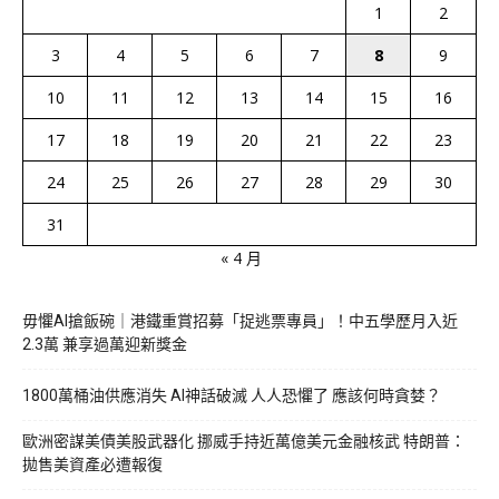
1
2
3
4
5
6
7
8
9
10
11
12
13
14
15
16
17
18
19
20
21
22
23
24
25
26
27
28
29
30
31
« 4 月
毋懼AI搶飯碗｜港鐵重賞招募「捉逃票專員」！中五學歷月入近
2.3萬 兼享過萬迎新獎金
1800萬桶油供應消失 AI神話破滅 人人恐懼了 應該何時貪婪？
歐洲密謀美債美股武器化 挪威手持近萬億美元金融核武 特朗普：
拋售美資產必遭報復