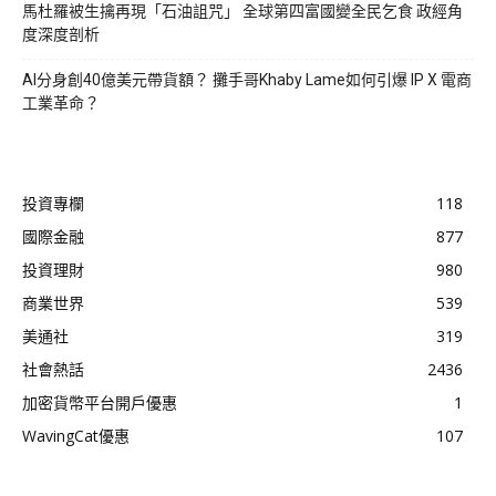
馬杜羅被生擒再現「石油詛咒」 全球第四富國變全民乞食 政經角
度深度剖析
AI分身創40億美元帶貨額？ 攤手哥Khaby Lame如何引爆 IP X 電商
工業革命？
投資專欄
118
國際金融
877
投資理財
980
商業世界
539
美通社
319
社會熱話
2436
加密貨幣平台開戶優惠
1
WavingCat優惠
107