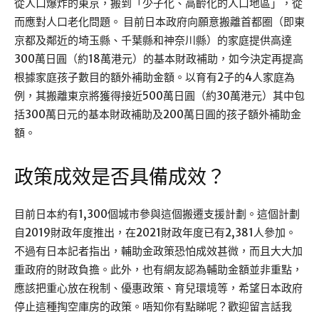
從人口爆炸的東京，搬到「少子化、高齡化的人口地區」，從
而應對人口老化問題。 目前日本政府向願意搬離首都圈（即東
京都及鄰近的埼玉縣、千葉縣和神奈川縣）的家庭提供高達
300萬日圓（約18萬港元）的基本財政補助，如今決定再提高
根據家庭孩子數目的額外補助金額。以育有2子的4人家庭為
例，其搬離東京將獲得接近500萬日圓（約30萬港元）其中包
括300萬日元的基本財政補助及200萬日圓的孩子額外補助金
額。
政策成效是否具備成效？
目前日本約有1,300個城市參與這個搬遷支援計劃。這個計劃
自2019財政年度推出，在2021財政年度已有2,381人參加。
不過有日本記者指出，輔助金政策恐怕成效甚微，而且大大加
重政府的財政負擔。此外，也有網友認為輔助金額並非重點，
應該把重心放在稅制、優惠政策、育兒環境等，希望日本政府
停止這種掏空庫房的政策。唔知你有點睇呢？歡迎留言話我