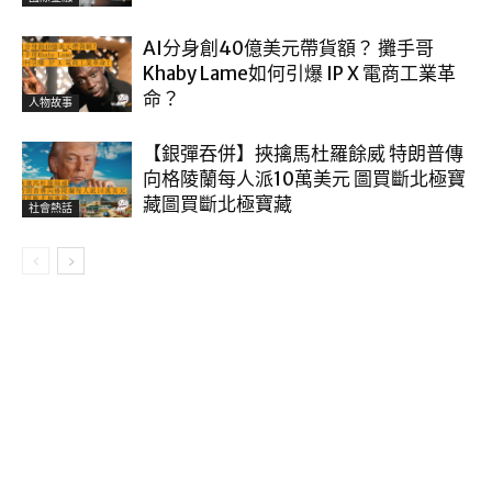
AI分身創40億美元帶貨額？ 攤手哥
Khaby Lame如何引爆 IP X 電商工業革
命？
人物故事
【銀彈吞併】挾擒馬杜羅餘威 特朗普傳
向格陵蘭每人派10萬美元 圖買斷北極寶
藏圖買斷北極寶藏
社會熱話