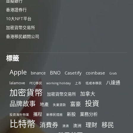
虛擬銀行
香港證券行
10大NFT平台
加密貨幣交易所
香港移民顧問公司
標籤
Apple
BNO
Casetify
coinbase
binance
Grab
八達通
lalamove
PEQ移民
working holiday
上市
低成本移民
加密貨幣
加拿大
加密貨幣交易所
投資
品牌故事
富豪
地產
失業貸款
攜程
新股
業務分析
投資海外物業
新移民措施
比特幣
消費券
移民
理財
澳洲
滴滴