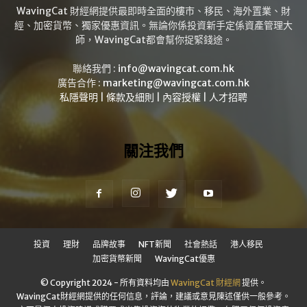
WavingCat 財經網提供最即時全面的樓市、移民、海外置業、財
經、加密貨幣、獨家優惠資訊。無論你係投資新手定係資產管理大
師，WavingCat都會幫你捉緊錢途。
聯絡我們 :
info@wavingcat.com.hk
廣告合作 :
marketing@wavingcat.com.hk
私隱聲明
|
條款及細則
|
內容授權
|
人才招聘
關注我們
投資
理財
品牌故事
NFT新聞
社會熱話
港人移民
加密貨幣新聞
WavingCat優惠
© Copyright 2024 - 所有資料均由
WavingCat 財經網
提供。
WavingCat財經網提供的任何信息，評論，建議或意見陳述僅供一般參考。