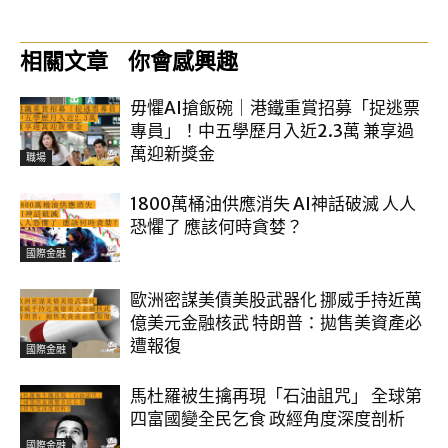
相關文章
你會感興趣
毋懼AI搶飯碗｜港鐵重賞招募「捉逃票
專員」！中五學歷月入近2.3萬 兼享過
萬迎新獎金
職場
1800萬桶油供應消失 AI神話破滅 人人
恐懼了 應該何時貪婪？
國際金融
歐洲密謀美債美股武器化 挪威手持近萬
億美元金融核武 特朗普：拋售美資產必
遭報復
國際金融
馬杜羅被生擒再現「石油詛咒」 全球第
四富國變全民乞食 政經角度深度剖析
國際金融