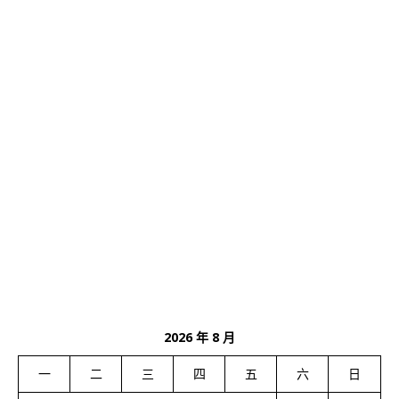
2026 年 8 月
一
二
三
四
五
六
日