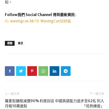
知。
Follow我們 Social Channel 得到最新資訊
:
IG:
wavingcat.hk
FB:
WavingCat招財貓
標籤
東京
上一篇文章
下一篇文章
羅素街舖租減價96% 利是封店
中國英語能力退步至62名 列入
月租10萬進駐
「低熟練度」