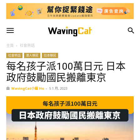
主頁
社會熱話
社會熱話
港人移民
日本移民
每名孩子派100萬日元 日本
政府鼓勵國民搬離東京
由
WavingCat小編 Ho
-
5 1 月, 2023