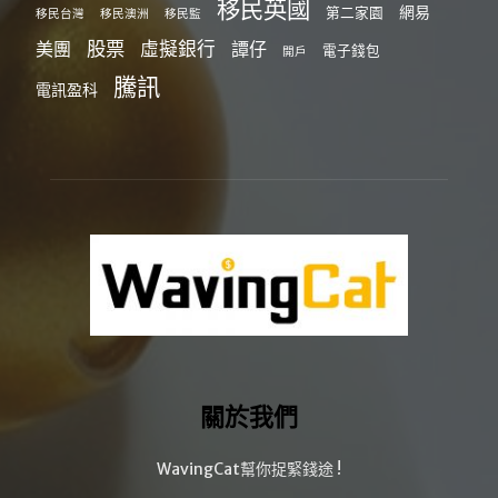
移民英國
網易
第二家園
移民台灣
移民澳洲
移民監
股票
虛擬銀行
美團
譚仔
電子錢包
開戶
騰訊
電訊盈科
關於我們
WavingCat幫你捉緊錢途 !