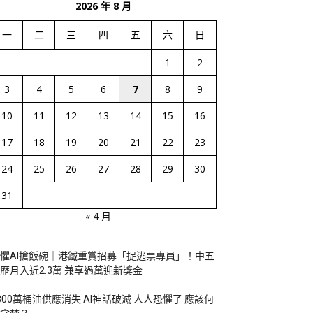
2026 年 8 月
一
二
三
四
五
六
日
1
2
3
4
5
6
7
8
9
10
11
12
13
14
15
16
17
18
19
20
21
22
23
24
25
26
27
28
29
30
31
« 4 月
懼AI搶飯碗｜港鐵重賞招募「捉逃票專員」！中五
歷月入近2.3萬 兼享過萬迎新獎金
800萬桶油供應消失 AI神話破滅 人人恐懼了 應該何