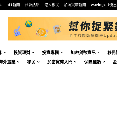
事
nft新聞
社會熱話
港人移民
加密貨幣新聞
wavingcat優惠
界
投資理財
投資專欄
加密貨幣資訊
移民
海外置業
移民
加密貨幣入門
保險種類
金