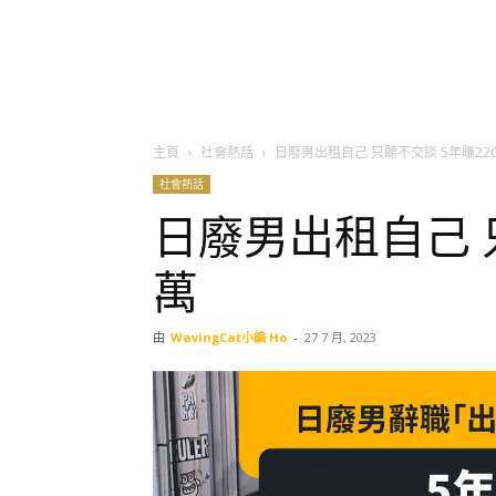
主頁
社會熱話
日廢男出租自己 只聽不交談 5年賺22
社會熱話
日廢男出租自己 只
萬
由
WavingCat小編 Ho
-
27 7 月, 2023