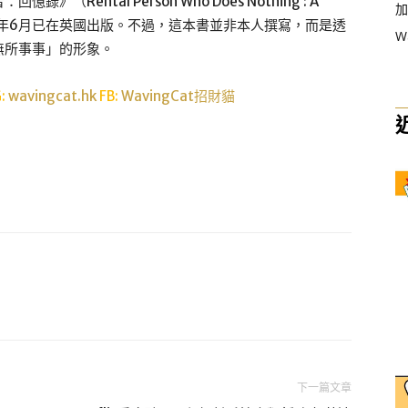
ental Person Who Does Nothing : A
加
今年6月已在英國出版。不過，這本書並非本人撰寫，而是透
W
無所事事」的形象。
G:
wavingcat.hk
FB:
WavingCat招財貓
下一篇文章