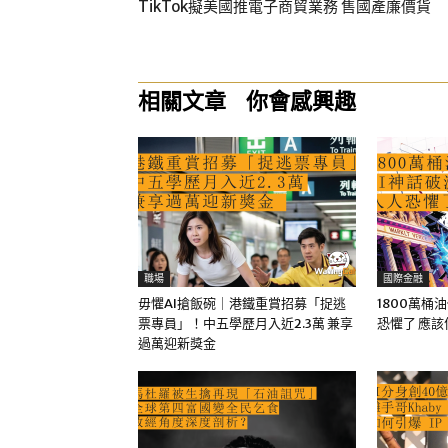
TikTok擬美國推電子商貿業務 售國產廉價貨
相關文章
你會感興趣
職場
國際金融
毋懼AI搶飯碗｜港鐵重賞招募「捉逃
1800萬桶
票專員」！中五學歷月入近2.3萬 兼享
恐懼了 應
過萬迎新獎金