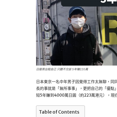
日廢男出租自己 只聽不交談 5年賺220萬
日本東京一名中年男子因覺得工作太無聊，同
長的事就是「無所事事」，更把自己的「優點
短5年賺到4000萬日圓（約223萬港元），
Table of Contents