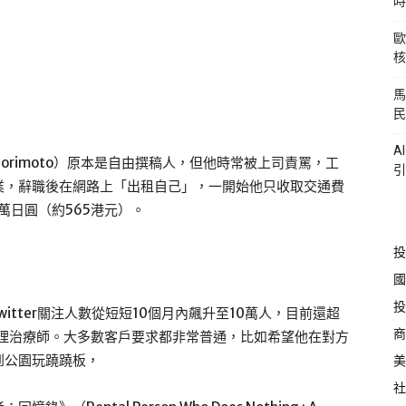
時
歐
核
馬
民
A
Morimoto）原本是自由撰稿人，但他時常被上司責罵，工
引
業，辭職後在網路上「出租自己」，一開始他只收取交通費
萬日圓（約565港元）。
投
國
投
tter關注人數從短短10個月內飆升至10萬人，目前還超
商
心理治療師。大多數客戶要求都非常普通，比如希望他在對方
到公園玩蹺蹺板，
美
社