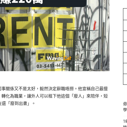
同事關係又不是太好，毅然決定辭職唔撈。他宣稱自己最擅
」轉化為職業，讓外人可以租下他這個「廢人」來陪伴，短
現在還「廢到出書」。
毋
學
1