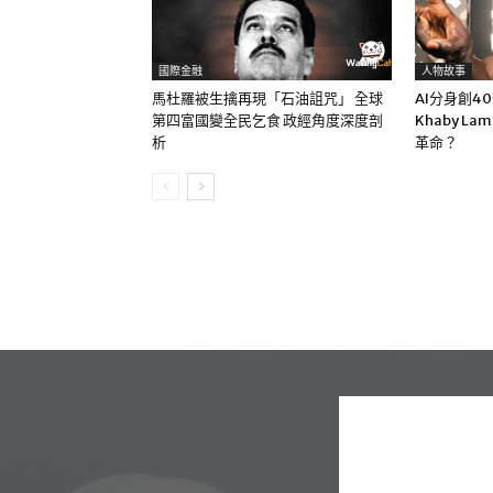
國際金融
人物故事
馬杜羅被生擒再現「石油詛咒」 全球
AI分身創4
第四富國變全民乞食 政經角度深度剖
Khaby La
析
革命？