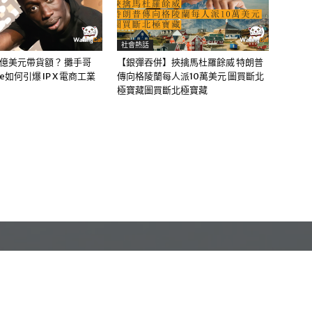
社會熱話
0億美元帶貨額？ 攤手哥
【銀彈吞併】挾擒馬杜羅餘威 特朗普
me如何引爆 IP X 電商工業
傳向格陵蘭每人派10萬美元 圖買斷北
極寶藏圖買斷北極寶藏