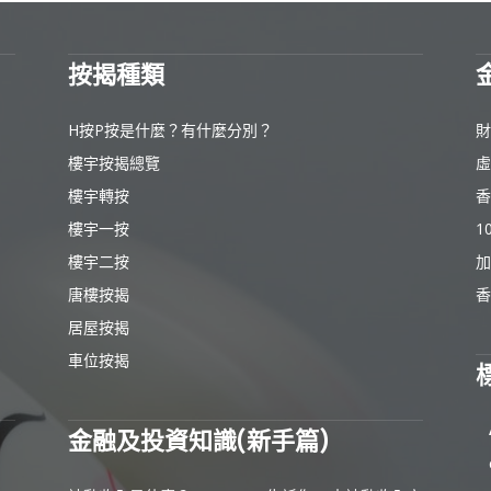
按揭種類
H按P按是什麼？有什麼分別？
財
樓宇按揭總覽
虛
樓宇轉按
香
樓宇一按
1
樓宇二按
加
唐樓按揭
香
居屋按揭
車位按揭
金融及投資知識(新手篇)