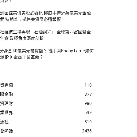
貪婪？
洲密謀美債美股武器化 挪威手持近萬億美元金融
武 特朗普：拋售美資產必遭報復
杜羅被生擒再現「石油詛咒」 全球第四富國變全
乞食 政經角度深度剖析
I分身創40億美元帶貨額？ 攤手哥Khaby Lame如何
爆 IP X 電商工業革命？
資專欄
118
際金融
877
資理財
980
業世界
539
通社
319
會熱話
2436