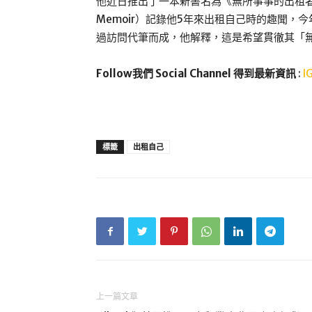
他近日推出了一本新書名為《無所事事的出租者：回憶錄》（R
Memoir）記錄他5年來出租自己時的趣聞，
過訪問代筆而成，他解釋，這是希望貫徹其「
Follow我們 Social Channel 得到最新資訊
:
I
標籤
出租自己
上一篇文章