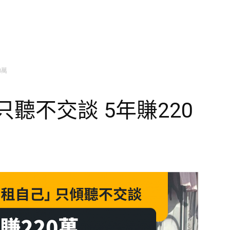
0萬
聽不交談 5年賺220