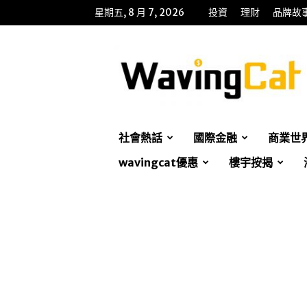
星期五, 8 月 7, 2026
投資
理財
品牌故
WavingCat
招
財
貓
社會熱話
國際金融
商業世
wavingcat優惠
樓宇按揭