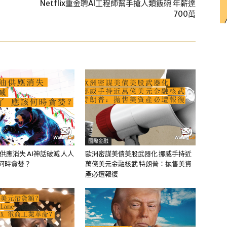
Netflix重金聘AI工程師幫手搶人類飯碗 年薪達
700萬
國際金融
油供應消失 AI神話破滅 人人
歐洲密謀美債美股武器化 挪威手持近
該何時貪婪？
萬億美元金融核武 特朗普：拋售美資
產必遭報復