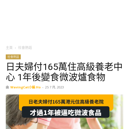
主頁
社會熱話
社會熱話
日夫婦付165萬住高級養老中
心 1年後變食微波爐食物
由
WavingCat小編 Ho
-
25 7 月, 2023