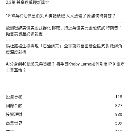
2.3萬 兼享過萬迎新獎金
1800萬桶油供應消失 AI神話破滅 人人恐懼了 應該何時貪婪？
歐洲密謀美債美股武器化 挪威手持近萬億美元金融核武 特朗普：
拋售美資產必遭報復
馬杜羅被生擒再現「石油詛咒」 全球第四富國變全民乞食 政經角
度深度剖析
AI分身創40億美元帶貨額？ 攤手哥Khaby Lame如何引爆 IP X 電商
工業革命？
投資專欄
118
國際金融
877
投資理財
980
商業世界
539