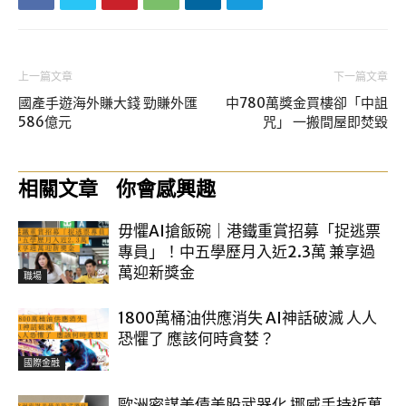
上一篇文章
下一篇文章
國產手遊海外賺大錢 勁賺外匯
中780萬獎金買樓卻「中詛
586億元
咒」 一搬間屋即焚毀
相關文章
你會感興趣
毋懼AI搶飯碗｜港鐵重賞招募「捉逃票
專員」！中五學歷月入近2.3萬 兼享過
萬迎新獎金
職場
1800萬桶油供應消失 AI神話破滅 人人
恐懼了 應該何時貪婪？
國際金融
歐洲密謀美債美股武器化 挪威手持近萬