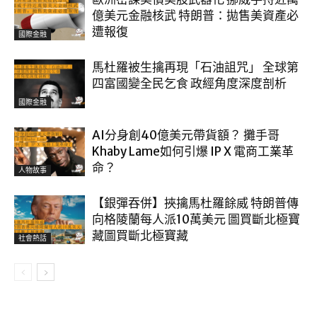
億美元金融核武 特朗普：拋售美資產必
遭報復
國際金融
馬杜羅被生擒再現「石油詛咒」 全球第
四富國變全民乞食 政經角度深度剖析
國際金融
AI分身創40億美元帶貨額？ 攤手哥
Khaby Lame如何引爆 IP X 電商工業革
命？
人物故事
【銀彈吞併】挾擒馬杜羅餘威 特朗普傳
向格陵蘭每人派10萬美元 圖買斷北極寶
藏圖買斷北極寶藏
社會熱話