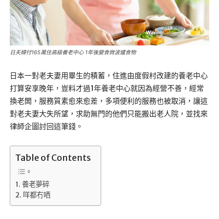
日夫婦付165萬住高級養老中心 1年後變食微波爐食物
日本一對老夫妻用畢生的積蓄，住進由度假村改建的養老中心
打算安享晚年，豈料才過1年養老中心就因為經營不善，經常
換老闆，服務質素愈來愈差，多項便利的服務也被取消，讓這
對老夫妻大失所望，求助無門的他們只能搬出老人院，並找來
律師企圖討回這筆錢。
Table of Contents
養老夢碎
咩都冇哂