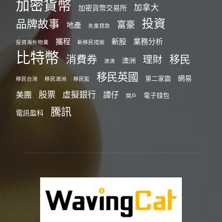
加密貨幣
加拿大
加密貨幣交易所
投資
品牌故事
富豪
地產
失業貸款
攜程
新股
業務分析
投資海外物業
新移民措施
比特幣
消費券
移民
理財
澳洲
滴滴
移民英國
網易
第二家園
移民台灣
移民澳洲
移民監
股票
虛擬銀行
美團
譚仔
電子錢包
開戶
騰訊
電訊盈科