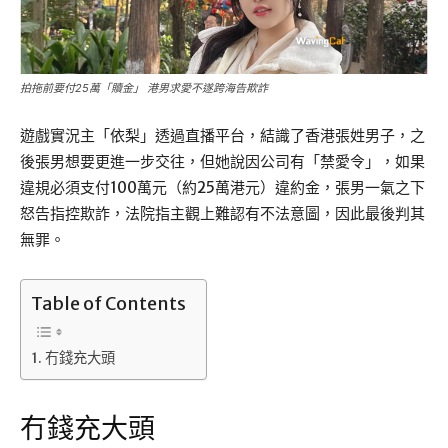
拍拖前要付25萬「贖金」 港男求愛不遂跨海告欺詐
遊戲實況主「依梨」透過直播平台，結識了香港張姓男子，之
後張男想要更進一步交往，但她說因公司有「禁愛令」，如果
違規必須支付100萬元（約25萬港元）違約金，張男一氣之下
怒告指控欺詐，法院指主觀上難認有不法意圖，因此最後判其
無罪。
Table of Contents
冇錢充大頭
冇錢充大頭