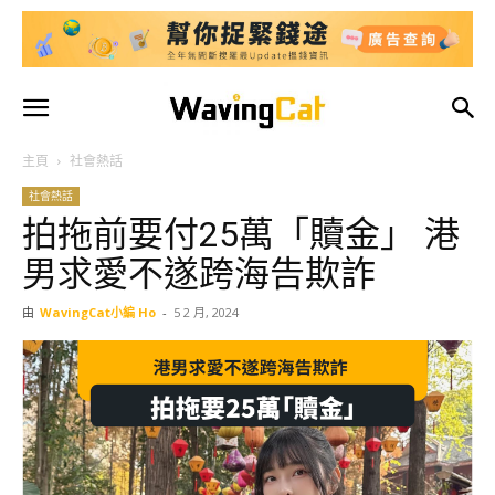
主頁
社會熱話
社會熱話
拍拖前要付25萬「贖金」 港
男求愛不遂跨海告欺詐
由
WavingCat小編 Ho
-
5 2 月, 2024