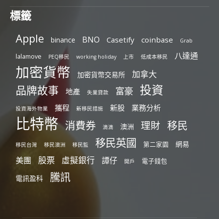
標籤
Apple
BNO
Casetify
coinbase
binance
Grab
八達通
lalamove
PEQ移民
working holiday
上市
低成本移民
加密貨幣
加拿大
加密貨幣交易所
投資
品牌故事
富豪
地產
失業貸款
攜程
新股
業務分析
投資海外物業
新移民措施
比特幣
消費券
移民
理財
澳洲
滴滴
移民英國
網易
第二家園
移民台灣
移民澳洲
移民監
股票
虛擬銀行
美團
譚仔
電子錢包
開戶
騰訊
電訊盈科