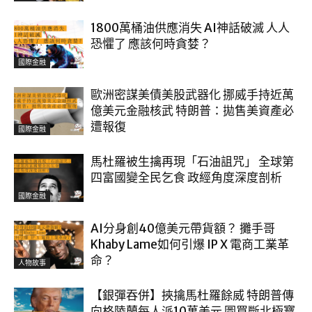
1800萬桶油供應消失 AI神話破滅 人人
恐懼了 應該何時貪婪？
國際金融
歐洲密謀美債美股武器化 挪威手持近萬
億美元金融核武 特朗普：拋售美資產必
遭報復
國際金融
馬杜羅被生擒再現「石油詛咒」 全球第
四富國變全民乞食 政經角度深度剖析
國際金融
AI分身創40億美元帶貨額？ 攤手哥
Khaby Lame如何引爆 IP X 電商工業革
命？
人物故事
【銀彈吞併】挾擒馬杜羅餘威 特朗普傳
向格陵蘭每人派10萬美元 圖買斷北極寶