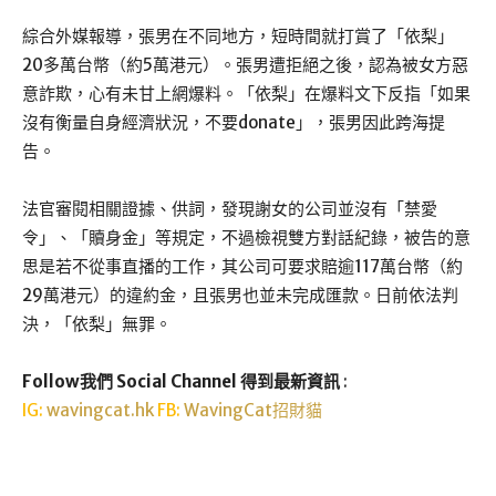
綜合外媒報導，張男在不同地方，短時間就打賞了「依梨」
20多萬台幣（約5萬港元）。張男遭拒絕之後，認為被女方惡
意詐欺，心有未甘上網爆料。「依梨」在爆料文下反指「如果
沒有衡量自身經濟狀況，不要donate」，張男因此跨海提
告。
法官審閱相關證據、供詞，發現謝女的公司並沒有「禁愛
令」、「贖身金」等規定，不過檢視雙方對話紀錄，被告的意
思是若不從事直播的工作，其公司可要求賠逾117萬台幣（約
29萬港元）的違約金，且張男也並未完成匯款。日前依法判
決，「依梨」無罪。
Follow我們 Social Channel 得到最新資訊
:
IG:
wavingcat.hk
FB:
WavingCat招財貓