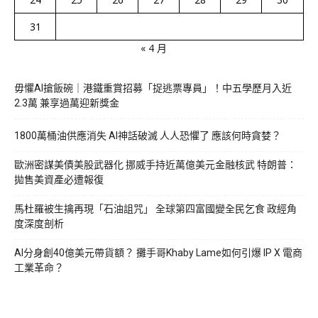
31
« 4 月
毋懼AI搶飯碗｜港鐵重賞招募「捉逃票專員」！中五學歷月入近
2.3萬 兼享過萬迎新獎金
1800萬桶油供應消失 AI神話破滅 人人恐懼了 應該何時貪婪？
歐洲密謀美債美股武器化 挪威手持近萬億美元金融核武 特朗普：
拋售美資產必遭報復
馬杜羅被生擒再現「石油詛咒」 全球第四富國變全民乞食 政經角
度深度剖析
AI分身創40億美元帶貨額？ 攤手哥Khaby Lame如何引爆 IP X 電商
工業革命？