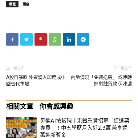
標籤
贖金
上一篇文章
下一篇文章
A股再暴跌 外資湧入印度成中
內地湧現「免費送房」 或涉轉
國替代市場
嫁剩蝕貸款 伏味濃
相關文章
你會感興趣
毋懼AI搶飯碗｜港鐵重賞招募「捉逃票
專員」！中五學歷月入近2.3萬 兼享過
萬迎新獎金
職場