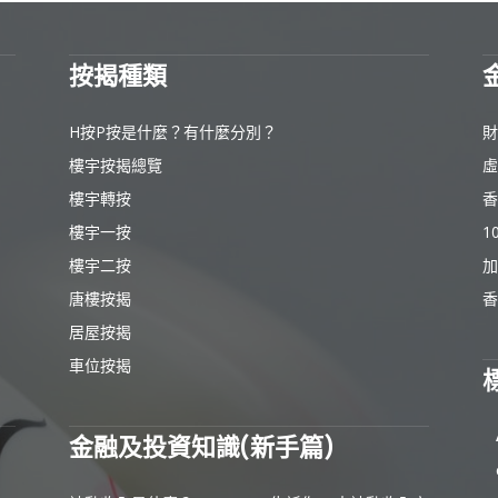
按揭種類
H按P按是什麼？有什麼分別？
財
樓宇按揭總覽
虛
樓宇轉按
香
樓宇一按
1
樓宇二按
加
唐樓按揭
香
居屋按揭
車位按揭
金融及投資知識(新手篇)