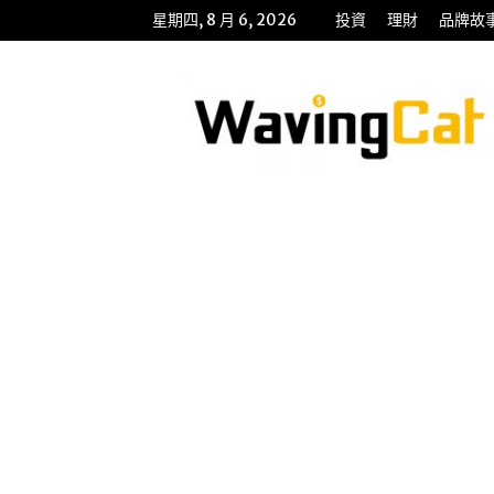
星期四, 8 月 6, 2026
投資
理財
品牌故
WavingCat
招
財
貓