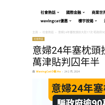
社會熱話
國際金融
商業世
wavingcat優惠
樓宇按揭
主頁
社會熱話
意婦24年塞枕頭扮大肚17次 呃政府
社會熱話
意婦24年塞枕頭扮
萬津貼判囚年半
由
WavingCat小編 Ho
-
24 2 月, 2024