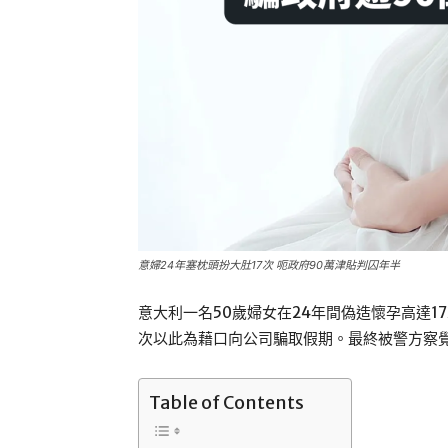
意婦24年塞枕頭扮大肚17次 呃政府90萬津貼判囚年半
意大利一名50歲婦女在24年間偽造懷孕高達17
次以此為藉口向公司騙取假期。最終被警方察覺
Table of Contents