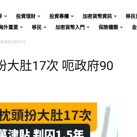
界
投資理財
投資專欄
加密貨幣資訊
移民
海外置業
移民
加密貨幣入門
保險種類
金
90萬津貼判囚年半
大肚17次 呃政府90