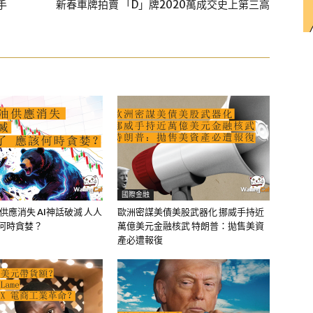
手
新春車牌拍賣 「D」牌2020萬成交史上第三高
國際金融
油供應消失 AI神話破滅 人人
歐洲密謀美債美股武器化 挪威手持近
該何時貪婪？
萬億美元金融核武 特朗普：拋售美資
產必遭報復