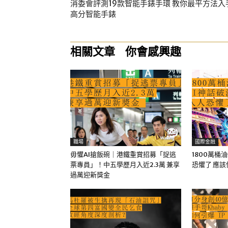
消委會評測19款智能手錶手環 教你最平方法入
高分智能手錶
相關文章
你會感興趣
職場
國際金融
毋懼AI搶飯碗｜港鐵重賞招募「捉逃
1800萬桶
票專員」！中五學歷月入近2.3萬 兼享
恐懼了 應
過萬迎新獎金