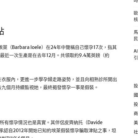
時
歐
核
貼
馬
民
Barbara Ioele）在24年中聲稱自己懷孕17次，指其
A
最近一次生產是在去年12月。共領取約9.4萬英鎊（約
引
在衣服內，更進一步學孕婦走路姿勢，並且向相熟診所開出
投
去九個月持續監視她，最終揭發懷孕一事是假裝。
國
投
商
有懷孕情況也是真實。其伴侶皮齊納托（Davide
美
，他承認自2012年開始已知約埃萊假裝懷孕騙取津貼之事，坦
社