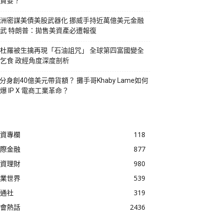
貪婪？
洲密謀美債美股武器化 挪威手持近萬億美元金融
武 特朗普：拋售美資產必遭報復
杜羅被生擒再現「石油詛咒」 全球第四富國變全
乞食 政經角度深度剖析
I分身創40億美元帶貨額？ 攤手哥Khaby Lame如何
爆 IP X 電商工業革命？
資專欄
118
際金融
877
資理財
980
業世界
539
通社
319
會熱話
2436