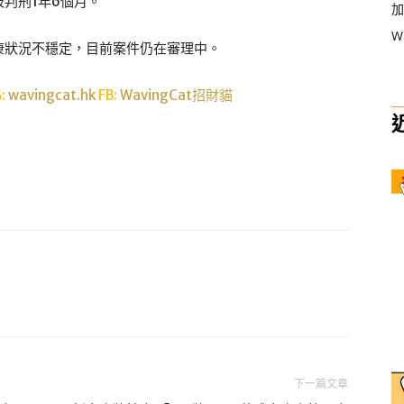
判刑1年6個月。
加
W
康狀況不穩定，目前案件仍在審理中。
G:
wavingcat.hk
FB:
WavingCat招財貓
下一篇文章