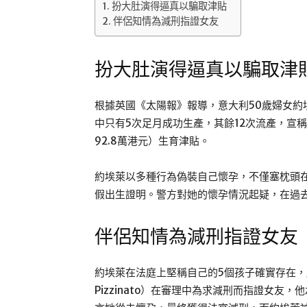
扮大肚演得逼真以騙取津貼
伴侶知情為減刑指證女友
扮大肚演得逼真以騙取津
根據英國《太陽報》報導，意大利50歲婦女約埃萊（
中只有5次足月成功生產，其餘12次流產，宣稱
92.8萬港元）生育津貼。
約埃萊以多種行為偽裝自己懷孕，不僅塞枕頭
假出生證明。警方對她的懷孕情況起疑，在過
伴侶知情為減刑指證女友
約埃萊在法庭上堅稱自己的5個孩子確實存在，所
Pizzinato）在審理中為求減刑而指證女友