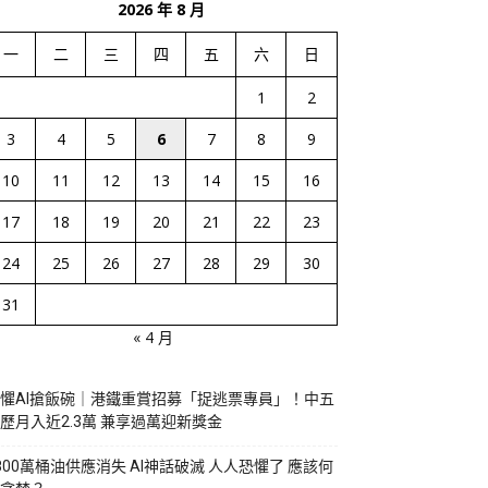
2026 年 8 月
一
二
三
四
五
六
日
1
2
3
4
5
6
7
8
9
10
11
12
13
14
15
16
17
18
19
20
21
22
23
24
25
26
27
28
29
30
31
« 4 月
懼AI搶飯碗｜港鐵重賞招募「捉逃票專員」！中五
歷月入近2.3萬 兼享過萬迎新獎金
800萬桶油供應消失 AI神話破滅 人人恐懼了 應該何