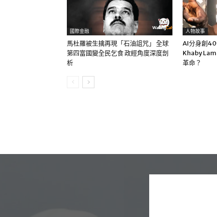
國際金融
人物故事
馬杜羅被生擒再現「石油詛咒」 全球
AI分身創4
第四富國變全民乞食 政經角度深度剖
Khaby La
析
革命？