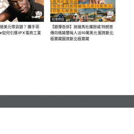
社會熱話
0億美元帶貨額？ 攤手哥
【銀彈吞併】挾擒馬杜羅餘威 特朗普
me如何引爆 IP X 電商工業
傳向格陵蘭每人派10萬美元 圖買斷北
極寶藏圖買斷北極寶藏