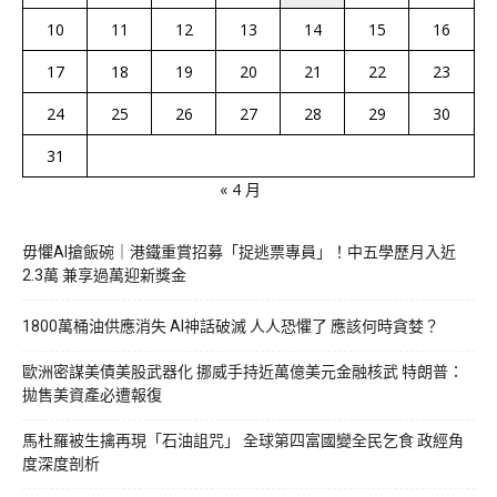
10
11
12
13
14
15
16
17
18
19
20
21
22
23
24
25
26
27
28
29
30
31
« 4 月
毋懼AI搶飯碗｜港鐵重賞招募「捉逃票專員」！中五學歷月入近
2.3萬 兼享過萬迎新獎金
1800萬桶油供應消失 AI神話破滅 人人恐懼了 應該何時貪婪？
歐洲密謀美債美股武器化 挪威手持近萬億美元金融核武 特朗普：
拋售美資產必遭報復
馬杜羅被生擒再現「石油詛咒」 全球第四富國變全民乞食 政經角
度深度剖析