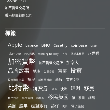
10大NFT平台
加密貨幣交易所
香港移民顧問公司
標籤
Apple
BNO
Casetify
coinbase
binance
Grab
八達通
lalamove
PEQ移民
working holiday
上市
低成本移民
加密貨幣
加拿大
加密貨幣交易所
投資
品牌故事
富豪
地產
失業貸款
攜程
新股
業務分析
投資海外物業
新移民措施
比特幣
消費券
移民
理財
澳洲
滴滴
移民英國
網易
第二家園
移民台灣
移民澳洲
移民監
股票
虛擬銀行
美團
譚仔
電子錢包
開戶