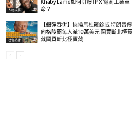
Khaby Lame如何引爆 IP X 電商工業革
命？
人物故事
【銀彈吞併】挾擒馬杜羅餘威 特朗普傳
向格陵蘭每人派10萬美元 圖買斷北極寶
藏圖買斷北極寶藏
社會熱話