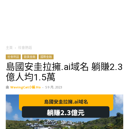
主頁
社會熱話
社會熱話
歐美金融
國際金融
島國安圭拉擁.ai域名 躺賺2.3
億人均1.5萬
由
WavingCat小編 Ho
-
5 9 月, 2023