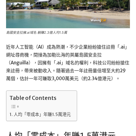
島國安圭拉擁.ai域名 躺賺2.3億人均1.5萬
近年人工智能（AI）成為熱潮，不少企業紛紛搶住註冊「.ai」
網址尋商機，間接為加勒比海的英屬島國安圭拉
（Anguilla），因擁有「.ai」域名的權利，科技公司紛紛搶住
來註冊，帶來被動收入。隨著過去一年註冊量倍增至大約29
萬個，估計一年可賺取3,000萬美元（約2.34億港元）。
Table of Contents
人均「零成本」年賺1.5萬港元