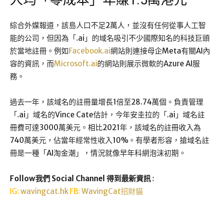
人均「零成本」年賺1.5萬港元
綜合外媒報道，該島人口不足2萬人，並沒有任何從事人工智
能的公司，但因為「.ai」的域名吸引不少國際知名的科技巨頭
於當地註冊。例如
Facebook.ai
網站則連接母企Meta有關AI內
容的資訊，而
Microsoft.ai
的網站則展示微軟的Azure AI服
務。
過去一年，該域名的註冊量增長1倍至28.74萬個。負責管理
「.ai」域名的Vince Cate估計，今年安圭拉的「.ai」域名註
冊費可達3000萬美元。相比2021年，該域名的註冊收入為
740萬美元，佔當年經常性收入10%。有學者形容，搶域名註
冊是一種「AI淘金潮」，情況就像早年科網泡沫初期。
Follow我們 Social Channel 得到最新資訊
:
IG:
wavingcat.hk
FB:
WavingCat招財貓