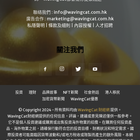
聯絡我們 :
info@wavingcat.com.hk
廣告合作 :
marketing@wavingcat.com.hk
私隱聲明
|
條款及細則
|
內容授權
|
人才招聘
關注我們
投資
理財
品牌故事
NFT新聞
社會熱話
港人移民
加密貨幣新聞
WavingCat優惠
© Copyright 2024 - 所有資料均由
WavingCat 財經網
提供。
WavingCat財經網提供的任何信息，評論，建議或意見陳述僅供一般參考。
它不是個人投資建議或購買或出售投資海外物業的招攬。在購買任何投資產
品、海外物業之前，請確保行動符合您的投資目標，財務狀況和特定需求。國
際投資者可能面臨因貨幣波動和/或地方稅收或限製而產生的額外風險。本網