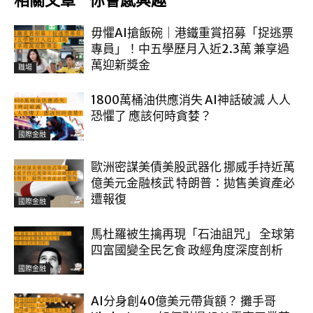
相關文章
你會感興趣
毋懼AI搶飯碗｜港鐵重賞招募「捉逃票
專員」！中五學歷月入近2.3萬 兼享過
萬迎新獎金
職場
1800萬桶油供應消失 AI神話破滅 人人
恐懼了 應該何時貪婪？
國際金融
歐洲密謀美債美股武器化 挪威手持近萬
億美元金融核武 特朗普：拋售美資產必
遭報復
國際金融
馬杜羅被生擒再現「石油詛咒」 全球第
四富國變全民乞食 政經角度深度剖析
國際金融
AI分身創40億美元帶貨額？ 攤手哥