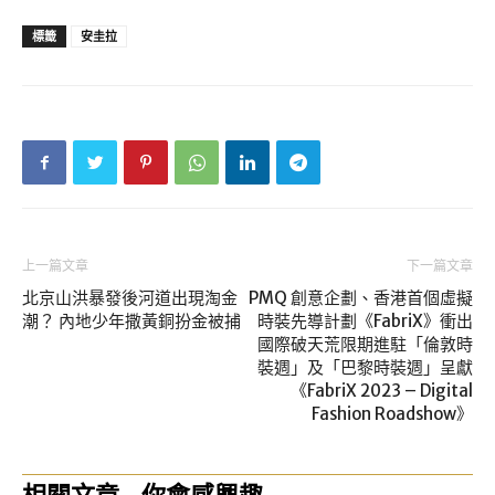
標籤
安圭拉
上一篇文章
下一篇文章
北京山洪暴發後河道出現淘金
PMQ 創意企劃、香港首個虛擬
潮？ 內地少年撒黃銅扮金被捕
時裝先導計劃《FabriX》衝出
國際破天荒限期進駐「倫敦時
裝週」及「巴黎時裝週」呈獻
《FabriX 2023 – Digital
Fashion Roadshow》