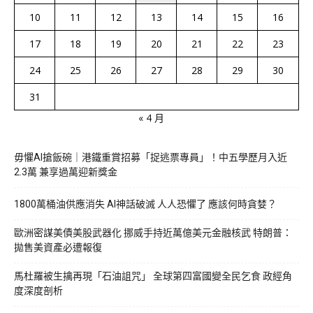
10
11
12
13
14
15
16
17
18
19
20
21
22
23
24
25
26
27
28
29
30
31
« 4 月
毋懼AI搶飯碗｜港鐵重賞招募「捉逃票專員」！中五學歷月入近
2.3萬 兼享過萬迎新獎金
1800萬桶油供應消失 AI神話破滅 人人恐懼了 應該何時貪婪？
歐洲密謀美債美股武器化 挪威手持近萬億美元金融核武 特朗普：
拋售美資產必遭報復
馬杜羅被生擒再現「石油詛咒」 全球第四富國變全民乞食 政經角
度深度剖析