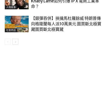
Khaby Lame如何引爆 IP X 電商工業革
命？
人物故事
【銀彈吞併】挾擒馬杜羅餘威 特朗普傳
向格陵蘭每人派10萬美元 圖買斷北極寶
藏圖買斷北極寶藏
社會熱話