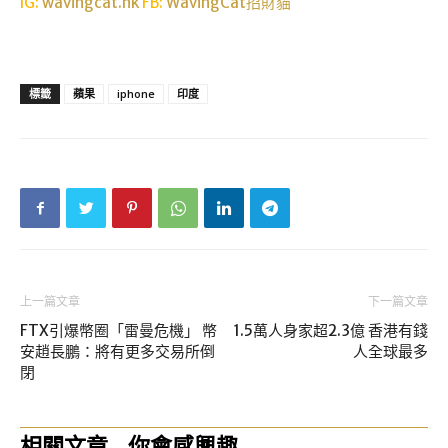
IG:
wavingcat.hk
FB:
WavingCat招財貓
標籤
蘋果
iphone
印度
上一篇文章
下一篇文章
FTX引爆幣圈「雷曼危機」 幣
1.5萬人身家超2.3億 香港有錢
安趙長鵬：將有更多交易所倒
人全球最多
閉
相關文章
你會感興趣