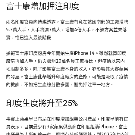
富士康增加押注印度
兩名印度官員向傳媒透露，富士康有意在該國南部的工廠增聘
5.3萬人手，人手將達7萬人，增加4倍人手，不過方案並未落
實，惟已進入最後階段。
據報富士康印度廠房今年開始生產iPhone 14。雖然就算印度
廠房再加人手，仍與鄭州20萬名員工無得比，但疫情以來內
地限制多多，除了影響富士康本身的收入，亦影響其大客蘋果
的發展。富士康此舉增升印度廠房的產能，可能是吸取了疫情
的教訓，不如把生產線分散多國，避免押注單一地方。
印度生度將升至25%
事實上蘋果早已布局在印度增加組裝公司產品，印度早前有官
員表示，目前最少有3家蘋果供應商在印度組裝iPhone，富士
康僅是為人所知的一家。摩通有分析師預計，到2025年每4部