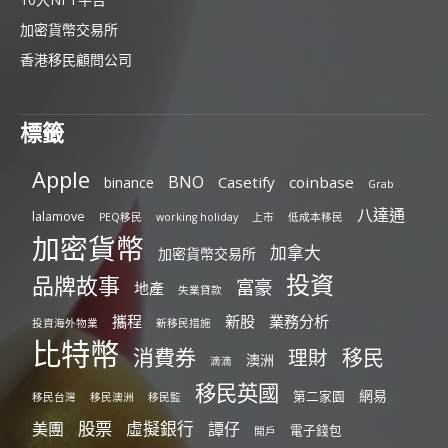
加密貨幣交易所
香港移民顧問公司
標籤
Apple
BNO
Casetify
coinbase
binance
Grab
八達通
lalamove
PEQ移民
working holiday
上市
低成本移民
加密貨幣
加拿大
加密貨幣交易所
投資
品牌故事
富豪
地產
失業貸款
攜程
新股
業務分析
投資海外物業
新移民措施
比特幣
消費券
移民
理財
澳洲
滴滴
移民英國
網易
第二家園
移民台灣
移民澳洲
移民監
股票
虛擬銀行
美團
譚仔
電子錢包
開戶