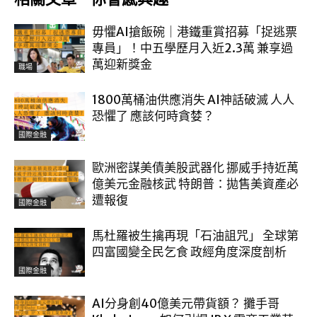
毋懼AI搶飯碗｜港鐵重賞招募「捉逃票
專員」！中五學歷月入近2.3萬 兼享過
萬迎新獎金
職場
1800萬桶油供應消失 AI神話破滅 人人
恐懼了 應該何時貪婪？
國際金融
歐洲密謀美債美股武器化 挪威手持近萬
億美元金融核武 特朗普：拋售美資產必
遭報復
國際金融
馬杜羅被生擒再現「石油詛咒」 全球第
四富國變全民乞食 政經角度深度剖析
國際金融
AI分身創40億美元帶貨額？ 攤手哥