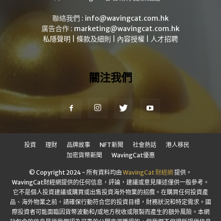
聯絡我們 :
info@wavingcat.com.hk
廣告合作 :
marketing@wavingcat.com.hk
私隱聲明
|
條款及細則
|
內容授權
|
人才招聘
關注我們
投資
理財
品牌故事
NFT新聞
社會熱話
港人移民
加密貨幣新聞
WavingCat優惠
© Copyright 2024 - 所有資料均由
WavingCat 財經網
提供。
WavingCat財經網提供的任何信息，評論，建議或意見陳述僅供一般參考。
它不是個人投資建議或購買或出售投資海外物業的招攬。在購買任何投資產
品、海外物業之前，請確保行動符合您的投資目標，財務狀況和特定需求。國
際投資者可能面臨因貨幣波動和/或地方稅收或限製而產生的額外風險。本網