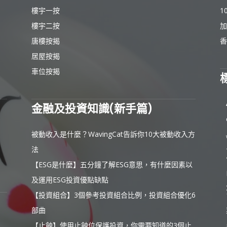
樓宇一按
1
樓宇二按
加
唐樓按揭
香
居屋按揭
車位按揭
金融及投資知識(新手篇)
被動收入是什麼？WavingCat告訴你10大被動收入方
法
【ESG是什麼】五分鐘了解ESG意思，有什麼因素以
及運用ESG投資優點缺點
【投資組合】3個參考投資組合比例，投資組合優化6
部曲
【止蝕】使用止蝕位保護投資，你需要知道的3個止