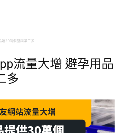
品達30萬個歷屆第二多
pp流量大增 避孕用品
二多