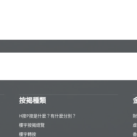
按揭種類
H按P按是什麼？有什麼分別？
財
樓宇按揭總覽
虛
樓宇轉按
香