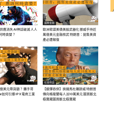
國際金融
油供應消失 AI神話破滅 人人
歐洲密謀美債美股武器化 挪威手持近
該何時貪婪？
萬億美元金融核武 特朗普：拋售美資
產必遭報復
社會熱話
0億美元帶貨額？ 攤手哥
【銀彈吞併】挾擒馬杜羅餘威 特朗普
me如何引爆 IP X 電商工業
傳向格陵蘭每人派10萬美元 圖買斷北
極寶藏圖買斷北極寶藏