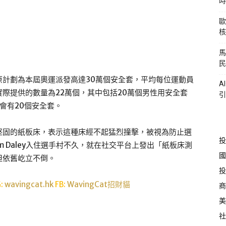
時
歐
核
馬
民
原計劃為本屆奧運派發高達30萬個安全套，平均每位運動員
A
際提供的數量為22萬個，其中包括20萬個男性用安全套
引
會有20個安全套。
堅固的紙板床，表示這種床經不起猛烈撞擊，被視為防止選
投
 Daley入住選手村不久，就在社交平台上發出「紙板床測
國
但依舊屹立不倒。
投
G:
wavingcat.hk
FB:
WavingCat招財貓
商
美
社