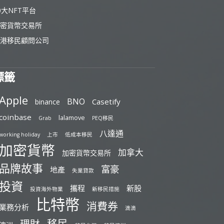
0大NFT平台
密貨幣交易所
港移民顧問公司
標籤
Apple
BNO
Casetify
binance
coinbase
lalamove
Grab
PEQ移民
八達通
working holiday
上市
低成本移民
加密貨幣
加拿大
加密貨幣交易所
品牌故事
富豪
地產
失業貸款
投資
攜程
新股
投資海外物業
新移民措施
比特幣
消費券
業務分析
滴滴
移民
理財