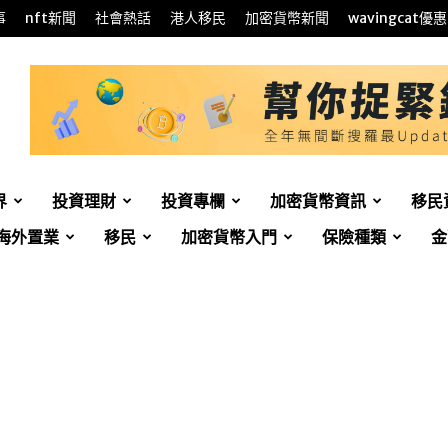
事
nft新聞
社會熱話
港人移民
加密貨幣新聞
wavingcat優惠
界
投資理財
投資專欄
加密貨幣資訊
移民
海外置業
移民
加密貨幣入門
保險種類
金