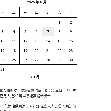
2026 年 8 月
一
二
三
四
五
六
日
1
2
3
4
5
6
7
8
9
10
11
12
13
14
15
16
17
18
19
20
21
22
23
24
25
26
27
28
29
30
31
« 4 月
懼AI搶飯碗｜港鐵重賞招募「捉逃票專員」！中五
歷月入近2.3萬 兼享過萬迎新獎金
800萬桶油供應消失 AI神話破滅 人人恐懼了 應該何