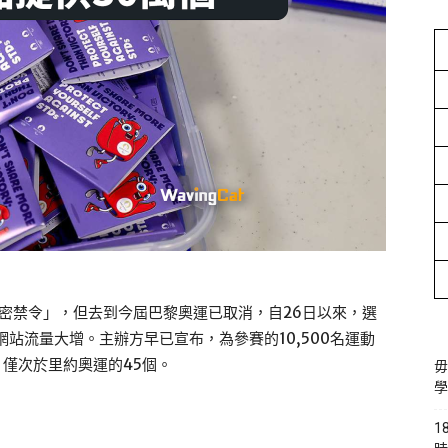
親密禁令」，但去到今屆巴黎奧運已取消，自26日以來，選
 等交友網站流量大增。主辦方早已宣布，為參賽的10,500名運動
，僅次於里約奧運的45個。
毋
學
1