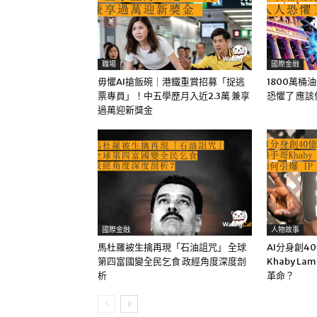
職場
國際金融
毋懼AI搶飯碗｜港鐵重賞招募「捉逃
1800萬桶
票專員」！中五學歷月入近2.3萬 兼享
恐懼了 應
過萬迎新獎金
國際金融
人物故事
馬杜羅被生擒再現「石油詛咒」 全球
AI分身創4
第四富國變全民乞食 政經角度深度剖
Khaby La
析
革命？