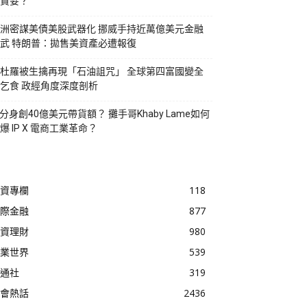
貪婪？
洲密謀美債美股武器化 挪威手持近萬億美元金融
武 特朗普：拋售美資產必遭報復
杜羅被生擒再現「石油詛咒」 全球第四富國變全
乞食 政經角度深度剖析
I分身創40億美元帶貨額？ 攤手哥Khaby Lame如何
爆 IP X 電商工業革命？
資專欄
118
際金融
877
資理財
980
業世界
539
通社
319
會熱話
2436