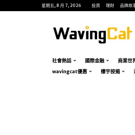
星期五, 8 月 7, 2026
投資
理財
品牌故
WavingCat
招
財
貓
社會熱話
國際金融
商業世
wavingcat優惠
樓宇按揭