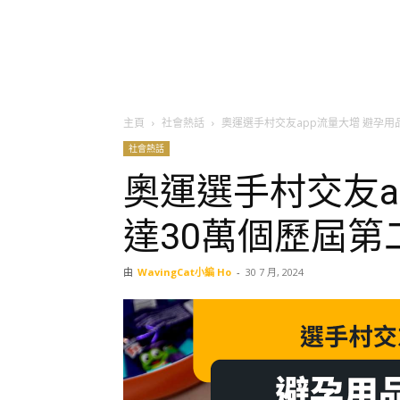
主頁
社會熱話
奧運選手村交友app流量大增 避孕用
社會熱話
奧運選手村交友a
達30萬個歷屆第
由
WavingCat小編 Ho
-
30 7 月, 2024