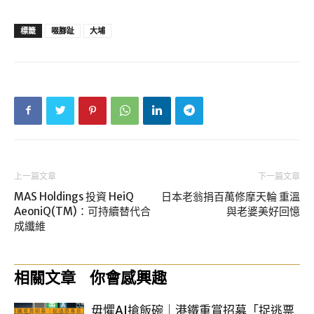
標籤
啜腳趾
大埔
上一篇文章
下一篇文章
MAS Holdings 投資 HeiQ
日本老翁捐百萬修摩天輪 重溫
AeoniQ(TM)：可持續替代合
與老婆美好回憶
成纖維
相關文章
你會感興趣
毋懼AI搶飯碗｜港鐵重賞招募「捉逃票