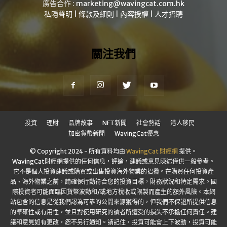
廣告合作 :
marketing@wavingcat.com.hk
私隱聲明
|
條款及細則
|
內容授權
|
人才招聘
關注我們
投資
理財
品牌故事
NFT新聞
社會熱話
港人移民
加密貨幣新聞
WavingCat優惠
© Copyright 2024 - 所有資料均由
WavingCat 財經網
提供。
WavingCat財經網提供的任何信息，評論，建議或意見陳述僅供一般參考。
它不是個人投資建議或購買或出售投資海外物業的招攬。在購買任何投資產
品、海外物業之前，請確保行動符合您的投資目標，財務狀況和特定需求。國
際投資者可能面臨因貨幣波動和/或地方稅收或限製而產生的額外風險。本網
站包含的信息是從我們認為可靠的公開來源獲得的，但我們不保證所提供信息
的準確性或有用性，並且對使用研究的讀者所遭受的損失不承擔任何責任。建
議和意見如有更改，恕不另行通知。請記住，投資可能會上下波動，投資可能