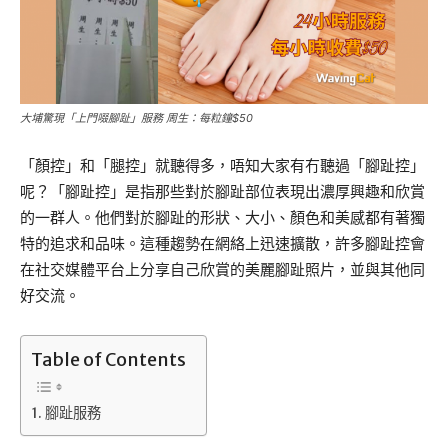
大埔驚現「上門啜腳趾」服務 周生：每粒鐘$50
「顏控」和「腿控」就聽得多，唔知大家有冇聽過「腳趾控」
呢？「腳趾控」是指那些對於腳趾部位表現出濃厚興趣和欣賞
的一群人。他們對於腳趾的形狀、大小、顏色和美感都有著獨
特的追求和品味。這種趨勢在網絡上迅速擴散，許多腳趾控會
在社交媒體平台上分享自己欣賞的美麗腳趾照片，並與其他同
好交流。
Table of Contents
腳趾服務