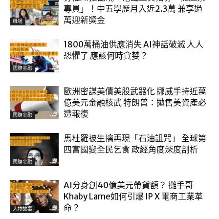
專員」！中五學歷月入近2.3萬 兼享過
萬迎新獎金
職場
1800萬桶油供應消失 AI神話破滅 人人
恐懼了 應該何時貪婪？
國際金融
歐洲密謀美債美股武器化 挪威手持近萬
億美元金融核武 特朗普：拋售美資產必
遭報復
國際金融
馬杜羅被生擒再現「石油詛咒」 全球第
四富國變全民乞食 政經角度深度剖析
國際金融
AI分身創40億美元帶貨額？ 攤手哥
Khaby Lame如何引爆 IP X 電商工業革
命？
人物故事