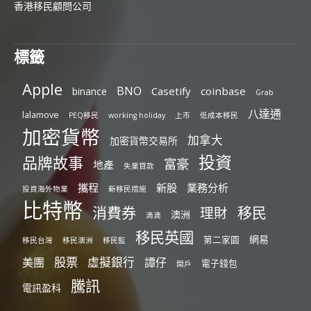
香港移民顧問公司
標籤
Apple
BNO
Casetify
coinbase
binance
Grab
八達通
lalamove
PEQ移民
working holiday
上市
低成本移民
加密貨幣
加拿大
加密貨幣交易所
投資
品牌故事
富豪
地產
失業貸款
攜程
新股
業務分析
投資海外物業
新移民措施
比特幣
消費券
移民
理財
澳洲
滴滴
移民英國
網易
第二家園
移民台灣
移民澳洲
移民監
股票
虛擬銀行
美團
譚仔
電子錢包
開戶
騰訊
電訊盈科