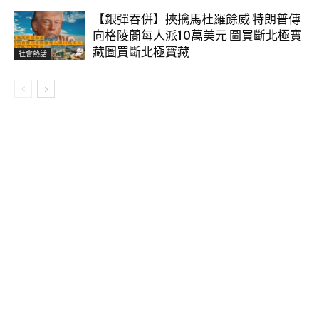
【銀彈吞併】挾擒馬杜羅餘威 特朗普傳
向格陵蘭每人派10萬美元 圖買斷北極寶
藏圖買斷北極寶藏
社會熱話