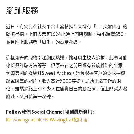
腳趾服務
近日，有網民在社交平台上發帖指在大埔有「上門啜腳趾」的
騎呢街招，上面表示可以24小時上門啜腳趾，每小時僅$50，
並且附上服務者「周生」的電話號碼。
這樣新奇的服務引起網民熱議，懷疑周生被人追數，此事可能
係新興詐騙方法等等。但原來在之前已經有關於腳趾的生意，
例如美國的女網紅Sweet Arches，她會根據客戶的要求拍腳
趾或腳掌的照片，收入高達5000英鎊，是她正職工作的兩
倍。雖然網絡上有不少人在售賣自己的腳趾照，但上門幫人啜
腳趾，又真係第一次聽。
Follow我們 Social Channel 得到最新資訊
:
IG:
wavingcat.hk
FB:
WavingCat招財貓