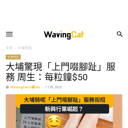
主頁
社會熱話
社會熱話
大埔驚現「上門啜腳趾」服
務 周生：每粒鐘$50
由
WavingCat小編 Ho
-
7 7 月, 2023