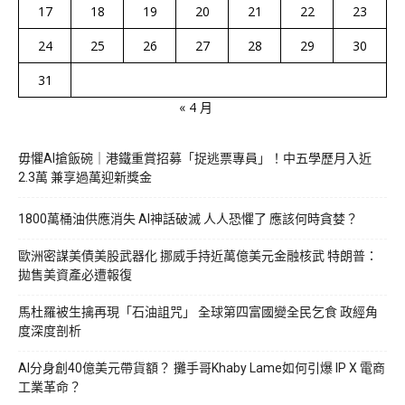
17
18
19
20
21
22
23
24
25
26
27
28
29
30
31
« 4 月
毋懼AI搶飯碗｜港鐵重賞招募「捉逃票專員」！中五學歷月入近
2.3萬 兼享過萬迎新獎金
1800萬桶油供應消失 AI神話破滅 人人恐懼了 應該何時貪婪？
歐洲密謀美債美股武器化 挪威手持近萬億美元金融核武 特朗普：
拋售美資產必遭報復
馬杜羅被生擒再現「石油詛咒」 全球第四富國變全民乞食 政經角
度深度剖析
AI分身創40億美元帶貨額？ 攤手哥Khaby Lame如何引爆 IP X 電商
工業革命？