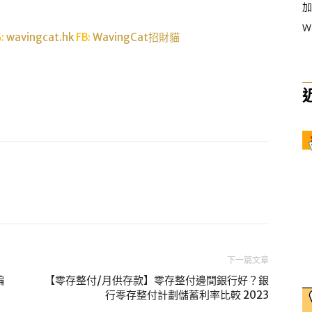
加
W
G:
wavingcat.hk
FB:
WavingCat招財貓
下一篇文章
騙
【零存整付/月供存款】零存整付邊間銀行好？銀
行零存整付計劃儲蓄利率比較 2023