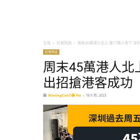
主頁
社會熱話
周末45萬港人北上 僅17萬人南下 
社會熱話
周末45萬港人北上
出招搶港客成功
由
WavingCat小編 Ho
-
18 9 月, 2023