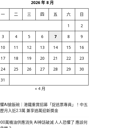
2026 年 8 月
一
二
三
四
五
六
日
1
2
3
4
5
6
7
8
9
10
11
12
13
14
15
16
17
18
19
20
21
22
23
24
25
26
27
28
29
30
31
« 4 月
懼AI搶飯碗｜港鐵重賞招募「捉逃票專員」！中五
歷月入近2.3萬 兼享過萬迎新獎金
800萬桶油供應消失 AI神話破滅 人人恐懼了 應該何