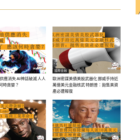
國際金融
油供應消失 AI神話破滅 人人
歐洲密謀美債美股武器化 挪威手持近
該何時貪婪？
萬億美元金融核武 特朗普：拋售美資
產必遭報復