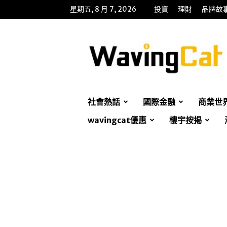
星期五, 8 月 7, 2026
投資
理財
品牌故
WavingCat
招
財
貓
社會熱話
國際金融
商業世
wavingcat優惠
樓宇按揭