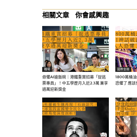
相關文章
你會感興趣
職場
國際金融
毋懼AI搶飯碗｜港鐵重賞招募「捉逃
1800萬桶
票專員」！中五學歷月入近2.3萬 兼享
恐懼了 應
過萬迎新獎金