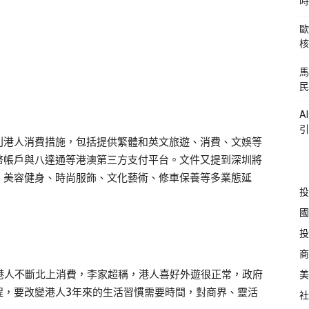
時
歐
核
馬
民
A
引
利港人消費措施，包括提供繁體和英文旅遊、消費、文娛等
幣帳戶與八達通等港澳第三方支付平台。文件又提到深圳將
、美容健身、時尚服飾、文化藝術、修車保養等多業態延
投
國
投
商
港人不斷北上消費，李家超稱，港人喜好外遊很正常，政府
美
程，要改變港人3年來的生活習慣需要時間，對商界、靈活
社