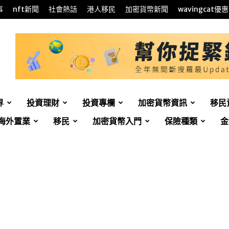
事
nft新聞
社會熱話
港人移民
加密貨幣新聞
wavingcat優惠
界
投資理財
投資專欄
加密貨幣資訊
移民
海外置業
移民
加密貨幣入門
保險種類
金