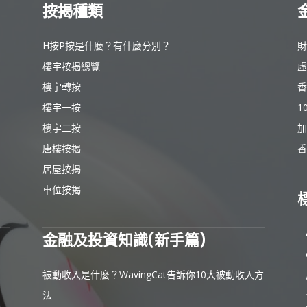
按揭種類
H按P按是什麼？有什麼分別？
財
樓宇按揭總覽
虛
樓宇轉按
香
樓宇一按
1
樓宇二按
加
唐樓按揭
香
居屋按揭
車位按揭
金融及投資知識(新手篇)
被動收入是什麼？WavingCat告訴你10大被動收入方
法