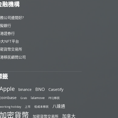
金融機構
務公司邊間好?
擬銀行
港證券行
0大NFT平台
密貨幣交易所
港移民顧問公司
標籤
Apple
BNO
Casetify
binance
coinbase
lalamove
Grab
PEQ移民
八達通
working holiday
上市
低成本移民
加密貨幣
加拿大
加密貨幣交易所