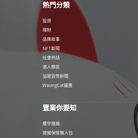
熱門分類
投資
理財
品牌故事
NFT新聞
社會熱話
港人移民
加密貨幣新聞
WavingCat優惠
置業你要知
樓宇按揭
按揭保險懶人包