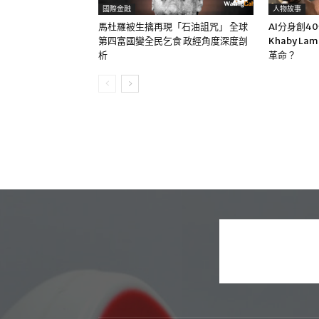
國際金融
人物故事
馬杜羅被生擒再現「石油詛咒」 全球
AI分身創4
第四富國變全民乞食 政經角度深度剖
Khaby La
析
革命？