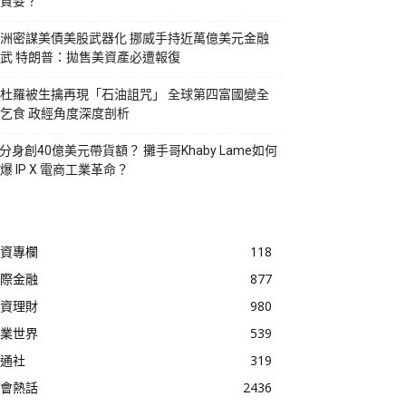
貪婪？
洲密謀美債美股武器化 挪威手持近萬億美元金融
武 特朗普：拋售美資產必遭報復
杜羅被生擒再現「石油詛咒」 全球第四富國變全
乞食 政經角度深度剖析
I分身創40億美元帶貨額？ 攤手哥Khaby Lame如何
爆 IP X 電商工業革命？
資專欄
118
際金融
877
資理財
980
業世界
539
通社
319
會熱話
2436