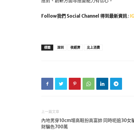
應對、創新方面等應變能力有信心。
Follow我們 Social Channel 得到最新資訊
:
I
標籤
深圳
夜經濟
北上消費
上一篇文章
內地男穿10cm增高鞋扮高富帥 同時呃逾30女
財騙色700萬