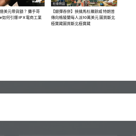
社會熱話
0億美元帶貨額？ 攤手哥
【銀彈吞併】挾擒馬杜羅餘威 特朗普
me如何引爆 IP X 電商工業
傳向格陵蘭每人派10萬美元 圖買斷北
極寶藏圖買斷北極寶藏