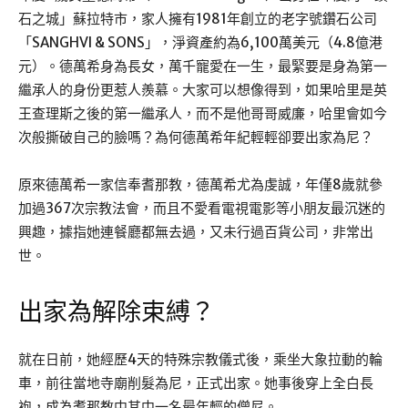
石之城」蘇拉特市，家人擁有1981年創立的老字號鑽石公司
「SANGHVI & SONS」，淨資產約為6,100萬美元（4.8億港
元）。德萬希身為長女，萬千寵愛在一生，最緊要是身為第一
繼承人的身份更惹人羨慕。大家可以想像得到，如果哈里是英
王查理斯之後的第一繼承人，而不是他哥哥威廉，哈里會如今
次般撕破自己的臉嗎？為何德萬希年紀輕輕卻要出家為尼？
原來德萬希一家信奉耆那教，德萬希尤為虔誠，年僅8歲就參
加過367次宗教法會，而且不愛看電視電影等小朋友最沉迷的
興趣，據指她連餐廳都無去過，又未行過百貨公司，非常出
世。
出家為解除束縛？
就在日前，她經歷4天的特殊宗教儀式後，乘坐大象拉動的輪
車，前往當地寺廟削髮為尼，正式出家。她事後穿上全白長
袍，成為耆那教中其中一名最年輕的僧尼。