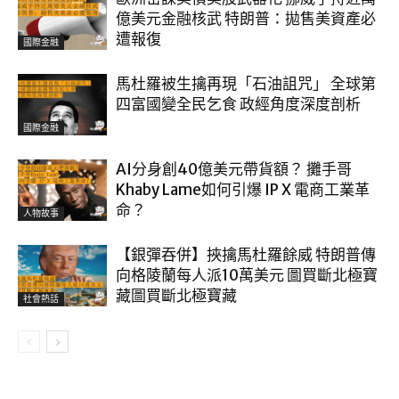
億美元金融核武 特朗普：拋售美資產必
遭報復
國際金融
馬杜羅被生擒再現「石油詛咒」 全球第
四富國變全民乞食 政經角度深度剖析
國際金融
AI分身創40億美元帶貨額？ 攤手哥
Khaby Lame如何引爆 IP X 電商工業革
命？
人物故事
【銀彈吞併】挾擒馬杜羅餘威 特朗普傳
向格陵蘭每人派10萬美元 圖買斷北極寶
藏圖買斷北極寶藏
社會熱話