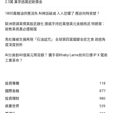
2.3萬 兼享過萬迎新獎金
1800萬桶油供應消失 AI神話破滅 人人恐懼了 應該何時貪婪？
歐洲密謀美債美股武器化 挪威手持近萬億美元金融核武 特朗普：
拋售美資產必遭報復
馬杜羅被生擒再現「石油詛咒」 全球第四富國變全民乞食 政經角
度深度剖析
AI分身創40億美元帶貨額？ 攤手哥Khaby Lame如何引爆 IP X 電商
工業革命？
投資專欄
118
國際金融
877
投資理財
980
商業世界
539