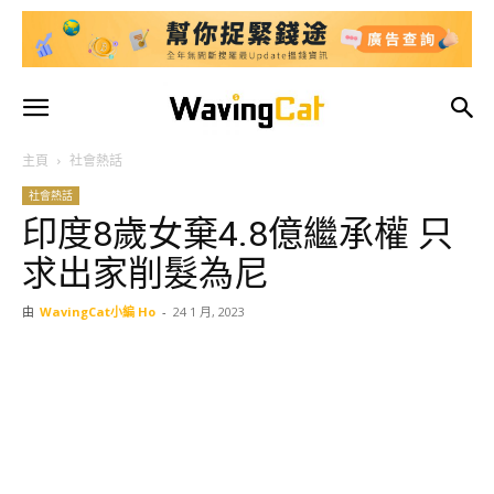
主頁
社會熱話
社會熱話
印度8歲女棄4.8億繼承權 只
求出家削髮為尼
由
WavingCat小編 Ho
-
24 1 月, 2023