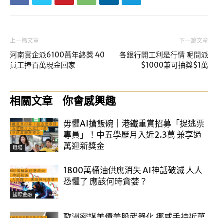
上一篇文章
下一篇文章
河南實企派6100萬年終獎 40
各銀行開工利是行情 呢間派
員工捧百萬現金回家
$1000兼可抽獎$1萬
相關文章
你會感興趣
毋懼AI搶飯碗｜港鐵重賞招募「捉逃票
專員」！中五學歷月入近2.3萬 兼享過
萬迎新獎金
職場
1800萬桶油供應消失 AI神話破滅 人人
恐懼了 應該何時貪婪？
國際金融
歐洲密謀美債美股武器化 挪威手持近萬