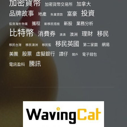
加密貨幣
加拿大
加密貨幣交易所
投資
品牌故事
富豪
地產
失業貸款
攜程
新股
業務分析
投資海外物業
新移民措施
比特幣
消費券
移民
理財
澳洲
滴滴
移民英國
網易
第二家園
移民台灣
移民澳洲
移民監
股票
虛擬銀行
美團
譚仔
電子錢包
開戶
騰訊
電訊盈科