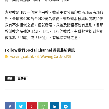
耆那教是印度一個古老宗教，教徒主要分布印度西部及南部各
邦，全球擁400萬至500萬名信徒。雖然耆那教與印度教和佛
教有不少相似之處，但就發展、教義及術語等皆有差別。耆那
教創教之時強調正知、正見、正行等教義。有佛經曾提到耆那
教派為「尼乾」或「尼犍」，有解除束縛之意。
Follow我們 Social Channel 得到最新資訊
:
IG:
wavingcat.hk
FB:
WavingCat招財貓
標籤
繼承權