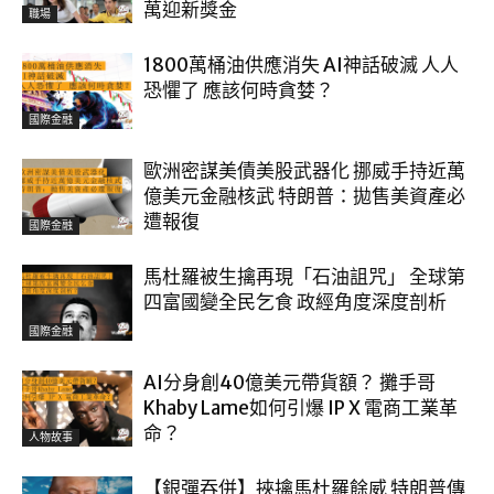
萬迎新獎金
職場
1800萬桶油供應消失 AI神話破滅 人人
恐懼了 應該何時貪婪？
國際金融
歐洲密謀美債美股武器化 挪威手持近萬
億美元金融核武 特朗普：拋售美資產必
遭報復
國際金融
馬杜羅被生擒再現「石油詛咒」 全球第
四富國變全民乞食 政經角度深度剖析
國際金融
AI分身創40億美元帶貨額？ 攤手哥
Khaby Lame如何引爆 IP X 電商工業革
命？
人物故事
【銀彈吞併】挾擒馬杜羅餘威 特朗普傳