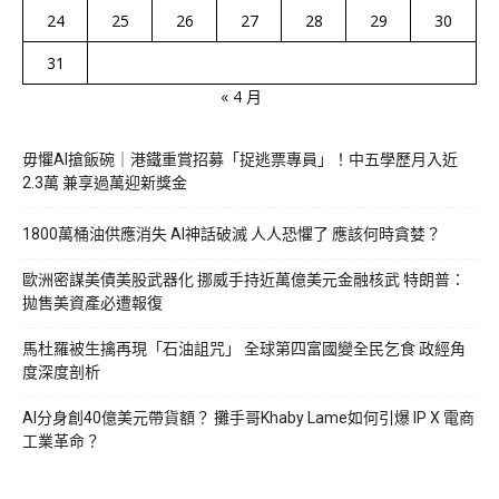
24
25
26
27
28
29
30
31
« 4 月
毋懼AI搶飯碗｜港鐵重賞招募「捉逃票專員」！中五學歷月入近
2.3萬 兼享過萬迎新獎金
1800萬桶油供應消失 AI神話破滅 人人恐懼了 應該何時貪婪？
歐洲密謀美債美股武器化 挪威手持近萬億美元金融核武 特朗普：
拋售美資產必遭報復
馬杜羅被生擒再現「石油詛咒」 全球第四富國變全民乞食 政經角
度深度剖析
AI分身創40億美元帶貨額？ 攤手哥Khaby Lame如何引爆 IP X 電商
工業革命？