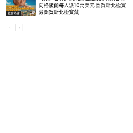
向格陵蘭每人派10萬美元 圖買斷北極寶
藏圖買斷北極寶藏
社會熱話