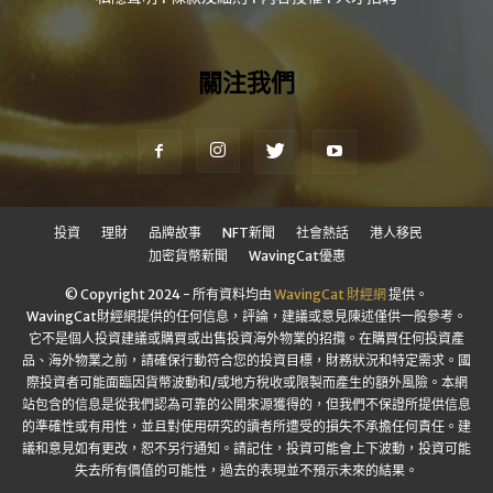
關注我們
投資
理財
品牌故事
NFT新聞
社會熱話
港人移民
加密貨幣新聞
WavingCat優惠
© Copyright 2024 - 所有資料均由
WavingCat 財經網
提供。
WavingCat財經網提供的任何信息，評論，建議或意見陳述僅供一般參考。
它不是個人投資建議或購買或出售投資海外物業的招攬。在購買任何投資產
品、海外物業之前，請確保行動符合您的投資目標，財務狀況和特定需求。國
際投資者可能面臨因貨幣波動和/或地方稅收或限製而產生的額外風險。本網
站包含的信息是從我們認為可靠的公開來源獲得的，但我們不保證所提供信息
的準確性或有用性，並且對使用研究的讀者所遭受的損失不承擔任何責任。建
議和意見如有更改，恕不另行通知。請記住，投資可能會上下波動，投資可能
失去所有價值的可能性，過去的表現並不預示未來的結果。