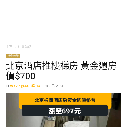
主頁
社會熱話
社會熱話
北京酒店推樓梯房 黃金週房
價$700
由
WavingCat小編 Ho
-
28 9 月, 2023