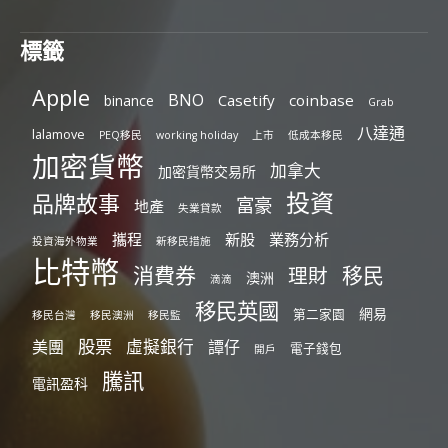
標籤
Apple
BNO
Casetify
coinbase
binance
Grab
八達通
lalamove
PEQ移民
working holiday
上市
低成本移民
加密貨幣
加拿大
加密貨幣交易所
投資
品牌故事
富豪
地產
失業貸款
攜程
新股
業務分析
投資海外物業
新移民措施
比特幣
消費券
移民
理財
澳洲
滴滴
移民英國
網易
第二家園
移民台灣
移民澳洲
移民監
股票
虛擬銀行
美團
譚仔
電子錢包
開戶
騰訊
電訊盈科