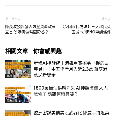
上一篇文章
下一篇文章
陳茂波預告發表虛擬資產政策
【英國移民方法】三大移民英
宣言 盼港再做幣圈矽谷？
國城市與BNO申請條件
相關文章
你會感興趣
毋懼AI搶飯碗｜港鐵重賞招募「捉逃票
專員」！中五學歷月入近2.3萬 兼享過
萬迎新獎金
職場
1800萬桶油供應消失 AI神話破滅 人人
恐懼了 應該何時貪婪？
國際金融
歐洲密謀美債美股武器化 挪威手持近萬