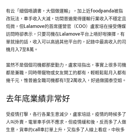
有云「細個唔讀書，大個做運輸」，加上近foodpanda被指
改玩法，車手收入大減，坊間普遍覺得運輸行業收入不穩定且
低微，但Lalamove的首席運營官（COO）盧家培在接受傳媒
訪問時卻表示，只要司機在Lalamove平台上唔好咁揀擇，有
單就接的話，收入可以高過其他平台的，記錄中最高收入的司
機月入7至8萬。
當然不是個個司機都那麼勤力，盧家培指出，事實上很多司機
都是兼職，同時帶寵物或女友開工的都有，輕輕鬆鬆月入都有
幾千元，惟普遍全職司機都有1至2萬收入，好過做國泰空姐。
去年底業績非常好
受疫情打擊，各行各業生意減少，盧家培話，疫情的時候多了
人叫外賣，電單車手供不應求，但疫情緩和後，反而多了人做
生意，貨車的call車訂單上升，又指多了人線上看症，中秋多