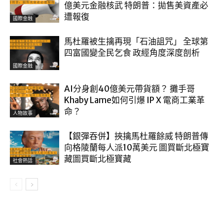
億美元金融核武 特朗普：拋售美資產必
遭報復
國際金融
馬杜羅被生擒再現「石油詛咒」 全球第
四富國變全民乞食 政經角度深度剖析
國際金融
AI分身創40億美元帶貨額？ 攤手哥
Khaby Lame如何引爆 IP X 電商工業革
命？
人物故事
【銀彈吞併】挾擒馬杜羅餘威 特朗普傳
向格陵蘭每人派10萬美元 圖買斷北極寶
藏圖買斷北極寶藏
社會熱話