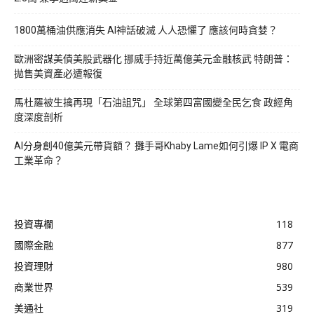
1800萬桶油供應消失 AI神話破滅 人人恐懼了 應該何時貪婪？
歐洲密謀美債美股武器化 挪威手持近萬億美元金融核武 特朗普：
拋售美資產必遭報復
馬杜羅被生擒再現「石油詛咒」 全球第四富國變全民乞食 政經角
度深度剖析
AI分身創40億美元帶貨額？ 攤手哥Khaby Lame如何引爆 IP X 電商
工業革命？
投資專欄
118
國際金融
877
投資理財
980
商業世界
539
美通社
319