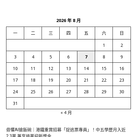
2026 年 8 月
一
二
三
四
五
六
日
1
2
3
4
5
6
7
8
9
10
11
12
13
14
15
16
17
18
19
20
21
22
23
24
25
26
27
28
29
30
31
« 4 月
毋懼AI搶飯碗｜港鐵重賞招募「捉逃票專員」！中五學歷月入近
2.3萬 兼享過萬迎新獎金