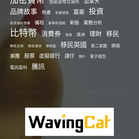
加拿大
加密貨幣交易所
投資
品牌故事
富豪
地產
失業貸款
攜程
新股
業務分析
投資海外物業
新移民措施
比特幣
消費券
移民
理財
澳洲
滴滴
移民英國
網易
第二家園
移民台灣
移民澳洲
移民監
股票
虛擬銀行
美團
譚仔
電子錢包
開戶
騰訊
電訊盈科