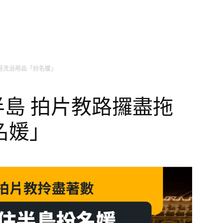
拖鞋洗浴用品「扮名媛」
住半島 拍片教路攞盡拖
名媛」