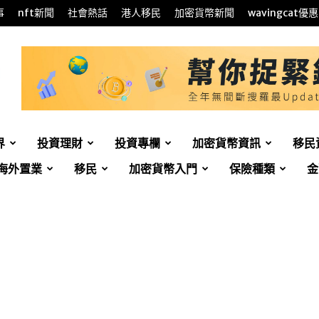
事
nft新聞
社會熱話
港人移民
加密貨幣新聞
wavingcat優惠
界
投資理財
投資專欄
加密貨幣資訊
移民
海外置業
移民
加密貨幣入門
保險種類
金