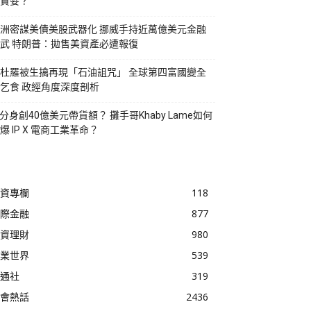
貪婪？
洲密謀美債美股武器化 挪威手持近萬億美元金融
武 特朗普：拋售美資產必遭報復
杜羅被生擒再現「石油詛咒」 全球第四富國變全
乞食 政經角度深度剖析
I分身創40億美元帶貨額？ 攤手哥Khaby Lame如何
爆 IP X 電商工業革命？
資專欄
118
際金融
877
資理財
980
業世界
539
通社
319
會熱話
2436