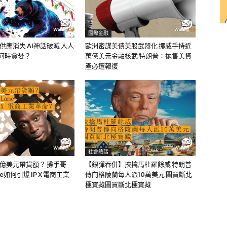
國際金融
油供應消失 AI神話破滅 人人
歐洲密謀美債美股武器化 挪威手持近
該何時貪婪？
萬億美元金融核武 特朗普：拋售美資
產必遭報復
社會熱話
0億美元帶貨額？ 攤手哥
【銀彈吞併】挾擒馬杜羅餘威 特朗普
me如何引爆 IP X 電商工業
傳向格陵蘭每人派10萬美元 圖買斷北
極寶藏圖買斷北極寶藏