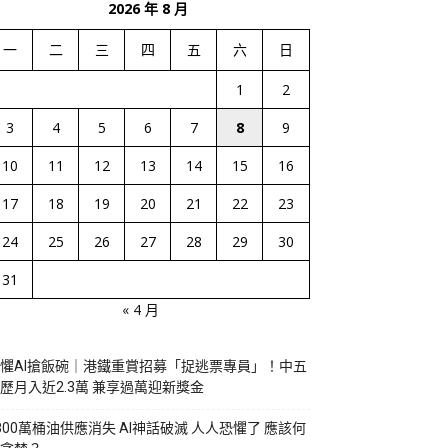
2026 年 8 月
一
二
三
四
五
六
日
1
2
3
4
5
6
7
8
9
10
11
12
13
14
15
16
17
18
19
20
21
22
23
24
25
26
27
28
29
30
31
« 4 月
懼AI搶飯碗｜港鐵重賞招募「捉逃票專員」！中五
歷月入近2.3萬 兼享過萬迎新獎金
800萬桶油供應消失 AI神話破滅 人人恐懼了 應該何