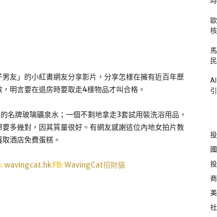
時
歐
核
馬
民
子男友」的小紅書網友分享影片，分享怎樣在擁有近百年歷
A
數，明言要在退房時要取走4樣物品才叫合格。
引
5的名牌玻璃礦泉水；一個不剩地拿走3套試用裝洗浴用品，
想要多幾對，因其質量很好。有網友感謝這位內地女拍片教
投
獲取酒店免費蛋糕。
國
投
G:
wavingcat.hk
FB:
WavingCat招財貓
商
美
社