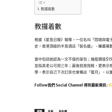
教攞着數
教攞着數
根據《星島日報》報導，一位名叫「悶墩與電
史，香港頂級的半島酒店「裝名媛」、賺盡著
當中包括她認為一文不值的茶包；幾瓶價值$1
並指其老公可用三年；最後就是拖鞋，更表示
學，表示自己下次訂房也會備註「蜜月」，以
Follow我們 Social Channel 得到最新資訊
:
I
標籤
半島
扮名媛