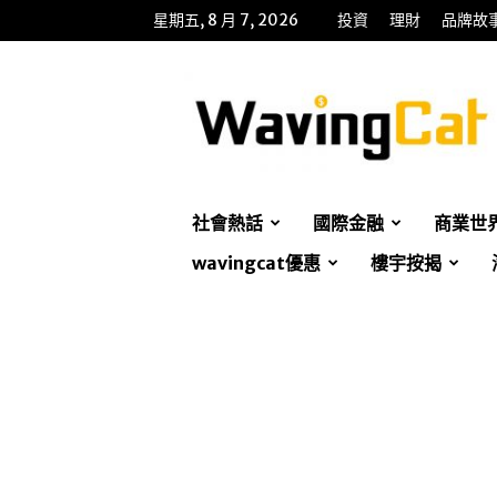
星期五, 8 月 7, 2026
投資
理財
品牌故
WavingCat
招
財
貓
社會熱話
國際金融
商業世
wavingcat優惠
樓宇按揭