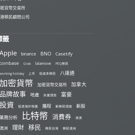
密貨幣交易所
港移民顧問公司
標籤
Apple
BNO
Casetify
binance
coinbase
lalamove
Grab
PEQ移民
八達通
working holiday
上市
低成本移民
加密貨幣
加拿大
加密貨幣交易所
品牌故事
富豪
地產
失業貸款
投資
攜程
新股
投資海外物業
新移民措施
比特幣
消費券
業務分析
滴滴
移民
理財
澳洲
移民台灣
移民澳洲