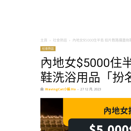
主頁
社會熱話
內地女$5000住半島 拍片教路攞盡
社會熱話
內地女$5000
鞋洗浴用品「扮
由
WavingCat小編 Ho
-
27 12 月, 2023