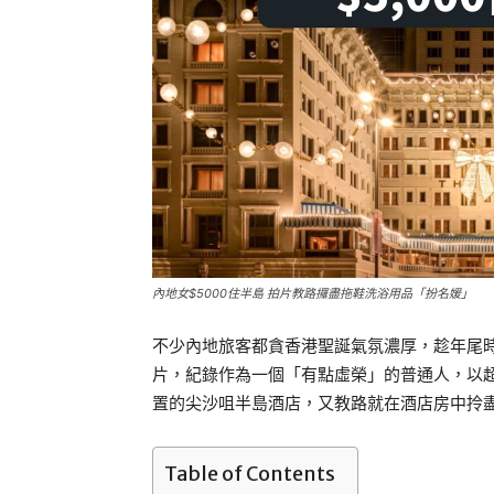
內地女$5000住半島 拍片教路攞盡拖鞋洗浴用品「扮名媛」
不少內地旅客都貪香港聖誕氣氛濃厚，趁年尾
片，紀錄作為一個「有點虛榮」的普通人，以超過
置的尖沙咀半島酒店，又教路就在酒店房中拎
Table of Contents