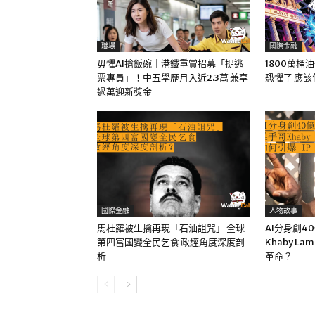
職場
國際金融
毋懼AI搶飯碗｜港鐵重賞招募「捉逃
1800萬桶
票專員」！中五學歷月入近2.3萬 兼享
恐懼了 應
過萬迎新獎金
國際金融
人物故事
馬杜羅被生擒再現「石油詛咒」 全球
AI分身創4
第四富國變全民乞食 政經角度深度剖
Khaby La
析
革命？