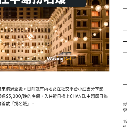
時來港過聖誕。日前就有內地女在社交平台小紅書分享影
$5,000/晚的房價，入住近日換上CHANEL主題節日佈
盡着數「扮名媛」。
毋
學
1