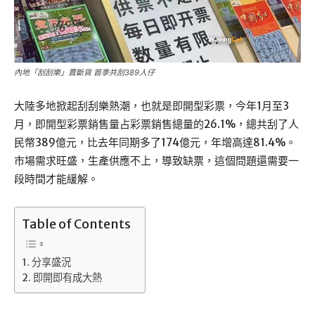
內地「刮刮樂」賣斷貨 首季共刮389人仔
大陸多地掀起刮刮樂熱潮，也就是即開型彩票，今年1月至3
月，即開型彩票銷售量占彩票銷售總量的26.1%，總共刮了人
民幣389億元，比去年同期多了174億元，年增高達81.4%。
市場需求旺盛，生產供應不上，導致缺票，這個問題還需要一
段時間才能緩解。
Table of Contents
分享盛況
即開即有成大熱