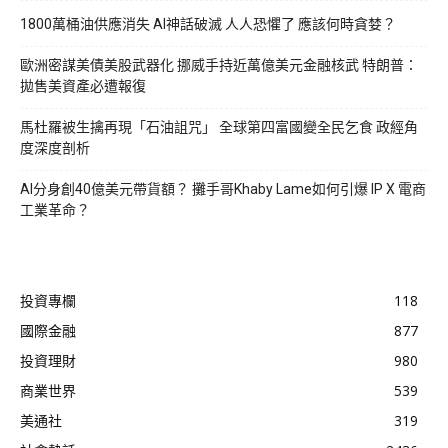
1800萬桶油供應消失 AI神話破滅 人人恐懼了 應該何時貪婪？
歐洲密謀美債美股武器化 挪威手持近萬億美元金融核武 特朗普：
拋售美資產必遭報復
馬杜羅被生擒再現「石油詛咒」 全球第四富國變全民乞食 政經角
度深度剖析
AI分身創40億美元帶貨額？ 攤手哥Khaby Lame如何引爆 IP X 電商
工業革命？
投資專欄
118
國際金融
877
投資理財
980
商業世界
539
美通社
319