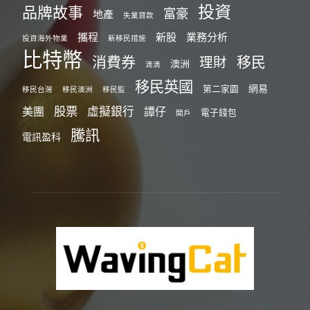
投資
品牌故事
富豪
地產
失業貸款
攜程
新股
業務分析
投資海外物業
新移民措施
比特幣
消費券
移民
理財
澳洲
滴滴
移民英國
網易
第二家園
移民台灣
移民澳洲
移民監
股票
虛擬銀行
美團
譚仔
電子錢包
開戶
騰訊
電訊盈科