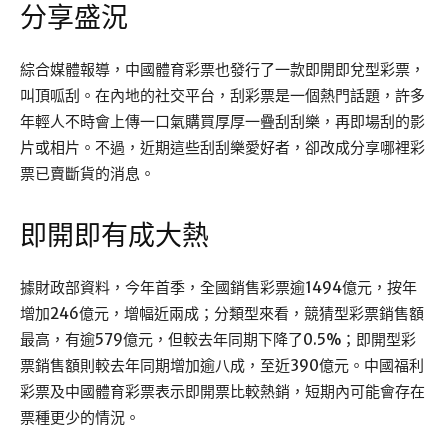
分享盛況
綜合媒體報導，中國體育彩票也發行了一款即開即兌型彩票，
叫頂呱刮。在內地的社交平台，刮彩票是一個熱門話題，許多
年輕人不時會上傳一口氣購買厚厚一疊刮刮樂，再即場刮的影
片或相片。不過，近期這些刮刮樂愛好者，卻改成分享哪裡彩
票已賣斷貨的消息。
即開即有成大熱
據財政部資料，今年首季，全國銷售彩票逾1494億元，按年
增加246億元，增幅近兩成；分類型來看，競猜型彩票銷售額
最高，有逾579億元，但較去年同期下降了0.5%；即開型彩
票銷售額則較去年同期增加逾八成，至近390億元。中國福利
彩票及中國體育彩票表示即開票比較熱銷，短期內可能會存在
票種更少的情況。