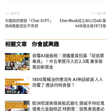
上一篇文章
下一篇文章
中國政府開發「Chat Xi PT」
Elon Musk成立AI公司xAI 籌
用AI推動習近平思想
468億估值1872億
相關文章
你會感興趣
毋懼AI搶飯碗｜港鐵重賞招募「捉逃票
專員」！中五學歷月入近2.3萬 兼享過
萬迎新獎金
職場
1800萬桶油供應消失 AI神話破滅 人人
恐懼了 應該何時貪婪？
國際金融
歐洲密謀美債美股武器化 挪威手持近萬
億美元金融核武 特朗普：拋售美資產必