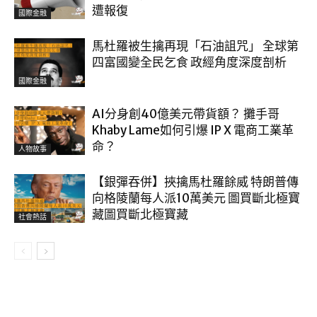
遭報復
國際金融
馬杜羅被生擒再現「石油詛咒」 全球第
四富國變全民乞食 政經角度深度剖析
國際金融
AI分身創40億美元帶貨額？ 攤手哥
Khaby Lame如何引爆 IP X 電商工業革
命？
人物故事
【銀彈吞併】挾擒馬杜羅餘威 特朗普傳
向格陵蘭每人派10萬美元 圖買斷北極寶
藏圖買斷北極寶藏
社會熱話