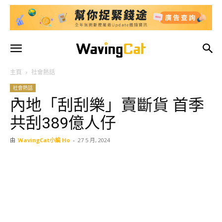
主頁
社會熱話
社會熱話
內地「刮刮樂」賣斷貨 首季
共刮389億人仔
由
WavingCat小編 Ho
-
27 5 月, 2024