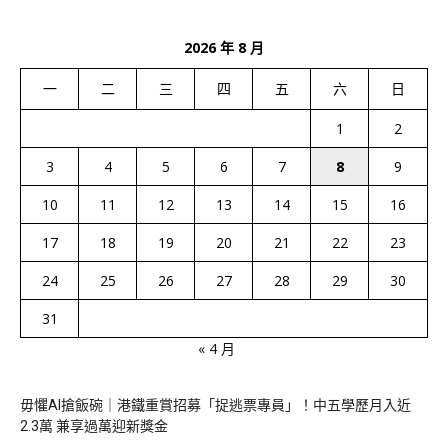
2026 年 8 月
一
二
三
四
五
六
日
1
2
3
4
5
6
7
8
9
10
11
12
13
14
15
16
17
18
19
20
21
22
23
24
25
26
27
28
29
30
31
« 4 月
毋懼AI搶飯碗｜港鐵重賞招募「捉逃票專員」！中五學歷月入近
2.3萬 兼享過萬迎新獎金