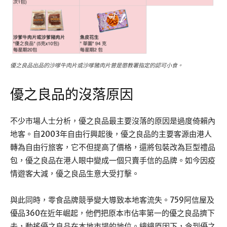
優之良品出品的沙嗲牛肉片或沙嗲豬肉片曾是懲教署指定的認可小食。
優之良品的沒落原因
不少市場人士分析，優之良品最主要沒落的原因是過度倚賴內
地客。自2003年自由行興起後，優之良品的主要客源由港人
轉為自由行旅客，它不但提高了價格，還將包裝改為巨型禮品
包，優之良品在港人眼中變成一個只賣手信的品牌。如今因疫
情遊客大減，優之良品生意大受打擊。
與此同時，零食品牌競爭變大導致本地客流失。759阿信屋及
優品360在近年崛起，他們把原本市佔率第一的優之良品擠下
去，動搖優之良品在本地市場的地位。總總原因下，令到優之