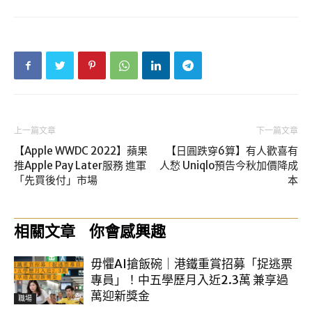
上一篇文章
下一篇文章
【Apple WWDC 2022】蘋果
【日圓跌穿6算】有人歡喜有
推Apple Pay Later服務 進軍
人愁 Uniqlo預告今秋加價降成
「先買後付」市場
本
相關文章
你會感興趣
毋懼AI搶飯碗｜港鐵重賞招募「捉逃票
專員」！中五學歷月入近2.3萬 兼享過
萬迎新獎金
職場