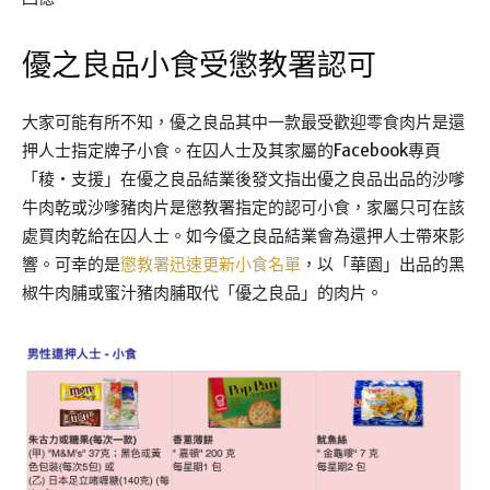
優之良品小食受懲教署認可
大家可能有所不知，優之良品其中一款最受歡迎零食肉片是還
押人士指定牌子小食。在囚人士及其家屬的Facebook專頁
「稜‧支援」在優之良品結業後發文指出優之良品出品的沙嗲
牛肉乾或沙嗲豬肉片是懲教署指定的認可小食，家屬只可在該
處買肉乾給在囚人士。如今優之良品結業會為還押人士帶來影
響。可幸的是
懲教署迅速更新小食名單
，以「華園」出品的黑
椒牛肉脯或蜜汁豬肉脯取代「優之良品」的肉片。