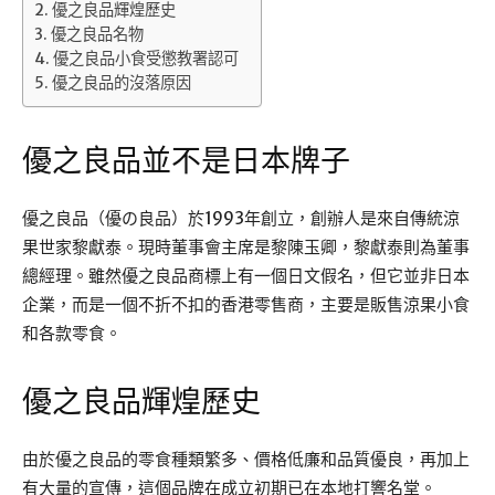
優之良品輝煌歷史
優之良品名物
優之良品小食受懲教署認可
優之良品的沒落原因
優之良品並不是日本牌子
優之良品（優の良品）於1993年創立，創辦人是來自傳統涼
果世家黎獻泰。現時董事會主席是黎陳玉卿，黎獻泰則為董事
總經理。雖然優之良品商標上有一個日文假名，但它並非日本
企業，而是一個不折不扣的香港零售商，主要是販售涼果小食
和各款零食。
優之良品輝煌歷史
由於優之良品的零食種類繁多、價格低廉和品質優良，再加上
有大量的宣傳，這個品牌在成立初期已在本地打響名堂。