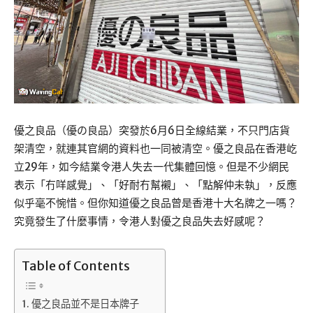
優之良品（優の良品）突發於6月6日全線結業，不只門店貨
架清空，就連其官網的資料也一同被清空。優之良品在香港屹
立29年，如今結業令港人失去一代集體回憶。但是不少網民
表示「冇咩感覺」、「好耐冇幫襯」、「點解仲未執」，反應
似乎毫不惋惜。但你知道優之良品曾是香港十大名牌之一嗎？
究竟發生了什麼事情，令港人對優之良品失去好感呢？
Table of Contents
優之良品並不是日本牌子