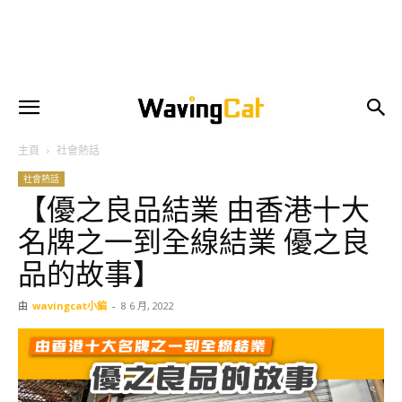
主頁
社會熱話
社會熱話
【優之良品結業 由香港十大
名牌之一到全線結業 優之良
品的故事】
由
wavingcat小編
-
8 6 月, 2022