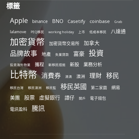
標籤
Apple
BNO
Casetify
coinbase
binance
Grab
八達通
lalamove
PEQ移民
working holiday
上市
低成本移民
加密貨幣
加拿大
加密貨幣交易所
投資
品牌故事
富豪
地產
失業貸款
攜程
新股
業務分析
投資海外物業
新移民措施
比特幣
消費券
移民
理財
澳洲
滴滴
移民英國
網易
第二家園
移民台灣
移民澳洲
移民監
股票
虛擬銀行
美團
譚仔
電子錢包
開戶
騰訊
電訊盈科