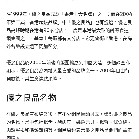
在1999年，優之良品成為「香港十大名牌」之一；而在2004
年第二屆「香港超級品牌」中「優之良品」也有獲選。優之良
品高峰時期在港有90家分店，一度是本港最大型的純零食連
鎖集團之一，基本上每區都有其分店。它更曾衝出香港，在海
外各地設立過百間加盟分店。
優之良品於2000年前後將版圖擴展到中國大陸。多個調查亦
顯示，優之良品為內地人最喜愛的品牌之一。2003年自由行
開放後，其生意達致頂峰。
優之良品名物
在優之良品宣布結業後，有不少網民懷緬過去，盤點優之良品
的名物。當中包括鴨舌、豬肉乾、磯燒元貝、鴨腎、魷魚絲、
肉鬆蛋捲和磯燒雜錦等。網民紛紛表示優之良品是他們的童年
回憶。