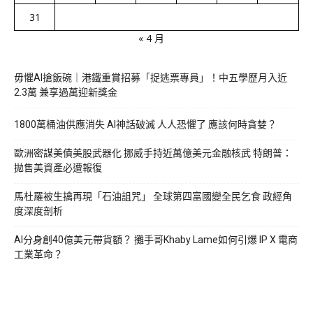
31
« 4 月
毋懼AI搶飯碗｜港鐵重賞招募「捉逃票專員」！中五學歷月入近
2.3萬 兼享過萬迎新獎金
1800萬桶油供應消失 AI神話破滅 人人恐懼了 應該何時貪婪？
歐洲密謀美債美股武器化 挪威手持近萬億美元金融核武 特朗普：
拋售美資產必遭報復
馬杜羅被生擒再現「石油詛咒」 全球第四富國變全民乞食 政經角
度深度剖析
AI分身創40億美元帶貨額？ 攤手哥Khaby Lame如何引爆 IP X 電商
工業革命？