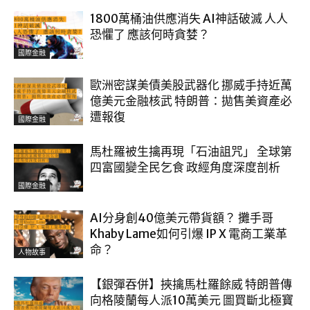
1800萬桶油供應消失 AI神話破滅 人人
恐懼了 應該何時貪婪？
國際金融
歐洲密謀美債美股武器化 挪威手持近萬
億美元金融核武 特朗普：拋售美資產必
遭報復
國際金融
馬杜羅被生擒再現「石油詛咒」 全球第
四富國變全民乞食 政經角度深度剖析
國際金融
AI分身創40億美元帶貨額？ 攤手哥
Khaby Lame如何引爆 IP X 電商工業革
命？
人物故事
【銀彈吞併】挾擒馬杜羅餘威 特朗普傳
向格陵蘭每人派10萬美元 圖買斷北極寶