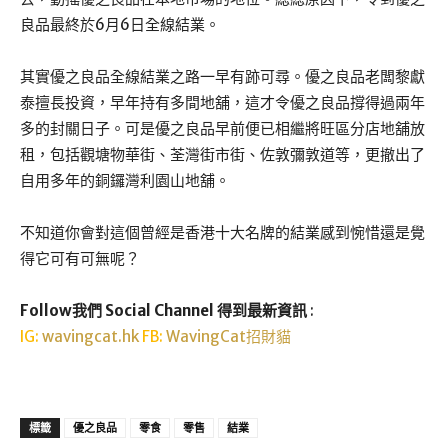
良品最終於6月6日全線結業。
其實優之良品全線結業之路一早有跡可尋。優之良品老闆黎獻
泰擅長投資，早年持有多間地舖，這才令優之良品撐得過兩年
多的封關日子。可是優之良品早前便已相繼將旺區分店地舖放
租，包括觀塘物華街、荃灣街市街、佐敦彌敦道等，更撤出了
自用多年的銅鑼灣利園山地舖。
不知道你會對這個曾經是香港十大名牌的結業感到惋惜還是覺
得它可有可無呢？
Follow我們 Social Channel 得到最新資訊
:
IG:
wavingcat.hk
FB:
WavingCat招財貓
標籤
優之良品
零食
零售
結業