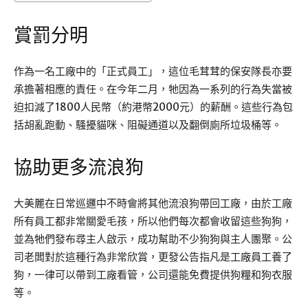
賞罰分明
作為一名工廠中的「正式員工」，這位毛茸茸的保安隊長亦要
承擔著相應的責任。在今年二月，牠因為一系列的行為失當被
迫扣減了1800人民幣（約港幣2000元）的薪酬。這些行為包
括胡亂跑動、騷擾貓咪、阻礙通道以及翻倒廁所垃圾桶等。
協助更多流浪狗
大美麗在日常巡邏中不時會將其他流浪狗帶回工廠，由於工廠
所有員工都非常關愛毛孩，所以他們每次都會收留這些狗狗，
並為牠們發布尋主人啟示，成功幫助不少狗狗與主人團聚。公
司老闆對於這種行為非常欣賞，更發公告指凡是工廠員工養了
狗，一律可以帶到工廠看管，公司還能免費提供狗糧和狗衣服
等。