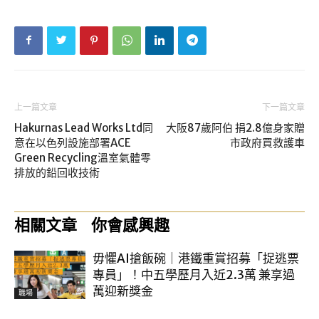
上一篇文章
下一篇文章
Hakurnas Lead Works Ltd同
大阪87歲阿伯 捐2.8億身家贈
意在以色列設施部署ACE
市政府買救護車
Green Recycling溫室氣體零
排放的鉛回收技術
相關文章
你會感興趣
毋懼AI搶飯碗｜港鐵重賞招募「捉逃票
專員」！中五學歷月入近2.3萬 兼享過
萬迎新獎金
職場