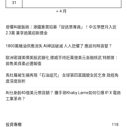
31
« 4 月
毋懼AI搶飯碗｜港鐵重賞招募「捉逃票專員」！中五學歷月入近
2.3萬 兼享過萬迎新獎金
1800萬桶油供應消失 AI神話破滅 人人恐懼了 應該何時貪婪？
歐洲密謀美債美股武器化 挪威手持近萬億美元金融核武 特朗普：
拋售美資產必遭報復
馬杜羅被生擒再現「石油詛咒」 全球第四富國變全民乞食 政經角
度深度剖析
AI分身創40億美元帶貨額？ 攤手哥Khaby Lame如何引爆 IP X 電商
工業革命？
投資專欄
118