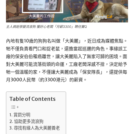
主人病逝慘變流浪狗 獲好心老闆「月薪3300」聘任實Q
內地有隻10歲的狗狗名叫做「大美麗」，近日成為媒體焦點。
牠不僅負責看門口和捉老鼠，還擔當起巡邏的角色。事緣該工
廠的保安伯伯罹癌離世，讓大美麗陷入了無家可歸的困境。面
對大美麗可能流落街頭的命運，工廠老闆深感不捨，決定給予
牠一個溫暖的家，不僅讓大美麗成為「保安隊長」，還提供每
月3000人民幣（約3300港元）的薪資。
Table of Contents
賞罰分明
協助更多流浪狗
尋找有緣人為大美麗養老