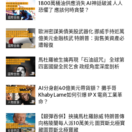
1800萬桶油供應消失 AI神話破滅 人人
恐懼了 應該何時貪婪？
國際金融
歐洲密謀美債美股武器化 挪威手持近萬
億美元金融核武 特朗普：拋售美資產必
遭報復
國際金融
馬杜羅被生擒再現「石油詛咒」 全球第
四富國變全民乞食 政經角度深度剖析
國際金融
AI分身創40億美元帶貨額？ 攤手哥
Khaby Lame如何引爆 IP X 電商工業革
命？
人物故事
【銀彈吞併】挾擒馬杜羅餘威 特朗普傳
向格陵蘭每人派10萬美元 圖買斷北極寶
藏圖買斷北極寶藏
社會熱話