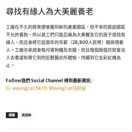
尋找有緣人為大美麗養老
工廠在不久的將來便會搬到新的產業園區，但不幸的是該園區
不允許養狗，所以員工們只能忍痛為大美麗及它的孩子尋找有
緣人，而且會將它這兩年的年薪（28,800人民幣）贈與領養
人。工廠亦承諾會每月寄狗糧及衣服，而且每個兩個月就會派
人去看望和帶它到附近獸醫診所體檢，持續到它去彩虹橋為
止。
Follow我們 Social Channel 得到最新資訊
:
IG:
wavingcat.hk
FB:
WavingCat招財貓
標籤
流浪狗