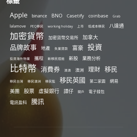
標籤
Apple
BNO
Casetify
coinbase
binance
Grab
八達通
lalamove
PEQ移民
working holiday
上市
低成本移民
加密貨幣
加拿大
加密貨幣交易所
投資
品牌故事
富豪
地產
失業貸款
攜程
新股
業務分析
投資海外物業
新移民措施
比特幣
消費券
移民
理財
澳洲
滴滴
移民英國
網易
第二家園
移民台灣
移民澳洲
移民監
股票
虛擬銀行
美團
譚仔
電子錢包
開戶
騰訊
電訊盈科