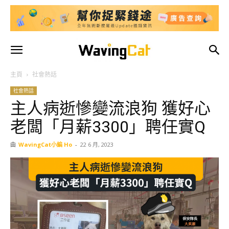
主頁
社會熱話
社會熱話
主人病逝慘變流浪狗 獲好心
老闆「月薪3300」聘任實Q
由
WavingCat小編 Ho
-
22 6 月, 2023