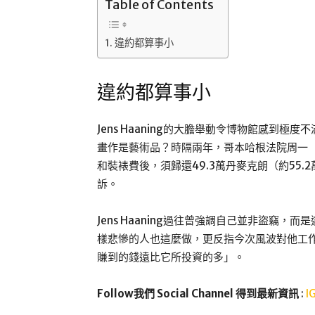
Table of Contents
違約都算事小
違約都算事小
Jens Haaning的大膽舉動令博物館感到
畫作是藝術品？時隔兩年，哥本哈根法院周一（18
和裝裱費後，須歸還49.3萬丹麥克朗（約55.2萬
訴。
Jens Haaning過往曾強調自己並非盜竊
樣悲慘的人也這麼做，更反指今次風波對他工
賺到的錢遠比它所投資的多」。
Follow我們 Social Channel 得到最新資訊
:
I