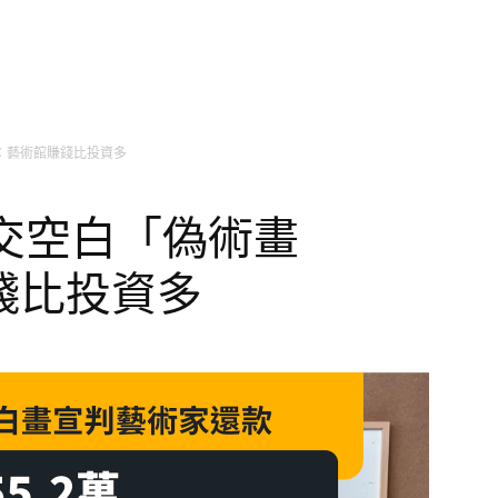
：藝術館賺錢比投資多
交空白「偽術畫
錢比投資多