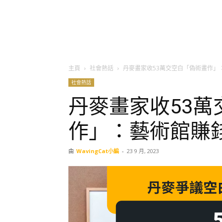
主頁
社會熱話
丹麥畫家收53萬交空白「偽術畫作」
社會熱話
丹麥畫家收53萬
作」：藝術館賺
由
WavingCat小編
-
23 9 月, 2023