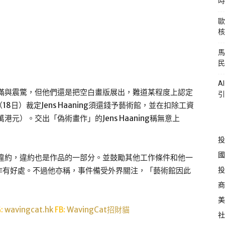
時
歐
核
馬
民
A
極度不滿與震驚，但他們還是把空白畫版展出，難道某程度上認定
引
日）裁定Jens Haaning須還錢予藝術館，並在扣除工資
港元）。交出「偽術畫作」的Jens Haaning稱無意上
投
國
，而是違約，違約也是作品的一部分。並鼓勵其他工作條件和他一
投
作有好處。不過他亦稱，事件備受外界關注，「藝術館因此
商
美
G:
wavingcat.hk
FB:
WavingCat招財貓
社