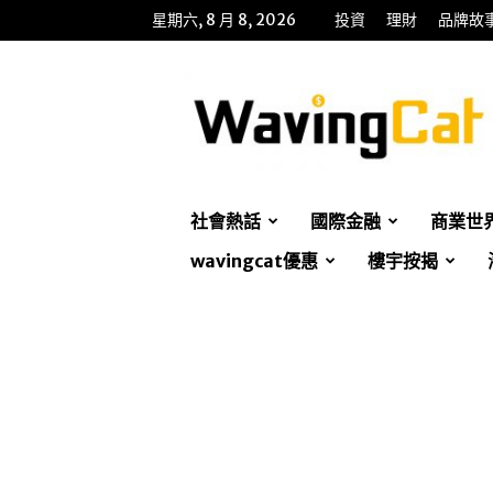
星期六, 8 月 8, 2026
投資
理財
品牌故
WavingCat
招
財
貓
社會熱話
國際金融
商業世
wavingcat優惠
樓宇按揭