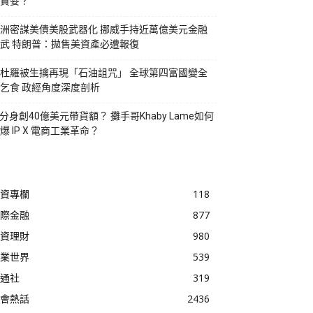
貪婪？
洲密謀美債美股武器化 挪威手持近萬億美元金融
武 特朗普：拋售美資產必遭報復
杜羅被生擒再現「石油詛咒」 全球第四富國變全
乞食 政經角度深度剖析
I分身創40億美元帶貨額？ 攤手哥Khaby Lame如何
爆 IP X 電商工業革命？
資專欄
118
際金融
877
資理財
980
業世界
539
通社
319
會熱話
2436