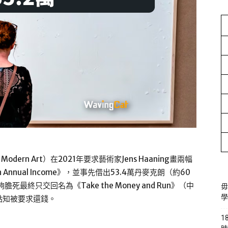
Modern Art）在2021年要求藝術家Jens Haaning畫兩幅
h Annual Income》，並事先借出53.4萬丹麥克朗（約60
膽死最終只交回名為《Take the Money and Run》（中
毋
學
點知被要求還錢。
1