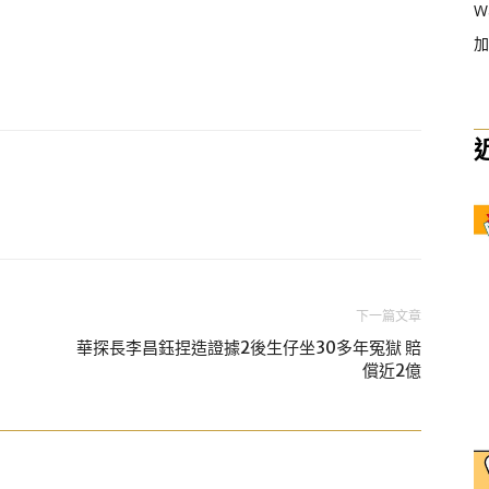
W
加
下一篇文章
華探長李昌鈺捏造證據2後生仔坐30多年冤獄 賠
償近2億