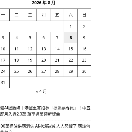
2026 年 8 月
一
二
三
四
五
六
日
1
2
3
4
5
6
7
8
9
10
11
12
13
14
15
16
17
18
19
20
21
22
23
24
25
26
27
28
29
30
31
« 4 月
懼AI搶飯碗｜港鐵重賞招募「捉逃票專員」！中五
歷月入近2.3萬 兼享過萬迎新獎金
800萬桶油供應消失 AI神話破滅 人人恐懼了 應該何