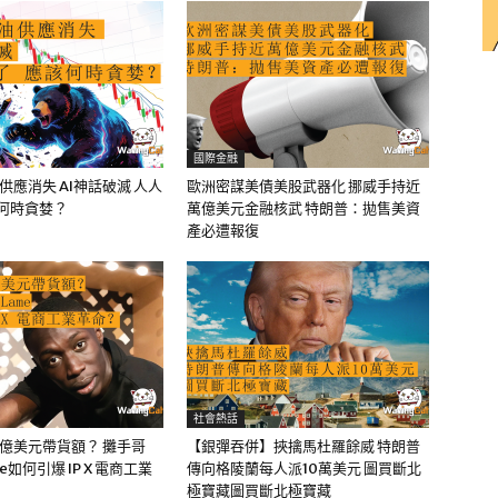
國際金融
油供應消失 AI神話破滅 人人
歐洲密謀美債美股武器化 挪威手持近
該何時貪婪？
萬億美元金融核武 特朗普：拋售美資
產必遭報復
社會熱話
0億美元帶貨額？ 攤手哥
【銀彈吞併】挾擒馬杜羅餘威 特朗普
me如何引爆 IP X 電商工業
傳向格陵蘭每人派10萬美元 圖買斷北
極寶藏圖買斷北極寶藏