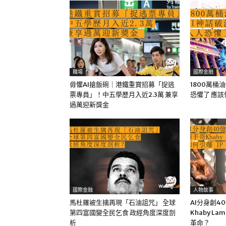
職場
國際金融
毋懼AI搶飯碗｜港鐵重賞招募「捉逃
1800萬桶
票專員」！中五學歷月入近2.3萬 兼享
恐懼了 應
過萬迎新獎金
國際金融
人物故事
馬杜羅被生擒再現「石油詛咒」 全球
AI分身創4
第四富國變全民乞食 政經角度深度剖
Khaby La
析
革命？