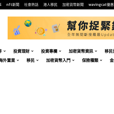
事
nft新聞
社會熱話
港人移民
加密貨幣新聞
wavingcat優惠
界
投資理財
投資專欄
加密貨幣資訊
移民
海外置業
移民
加密貨幣入門
保險種類
金