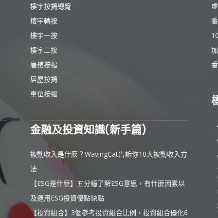
樓宇按揭總覽
虛
樓宇轉按
香
樓宇一按
1
樓宇二按
加
唐樓按揭
香
居屋按揭
車位按揭
金融及投資知識(新手篇)
被動收入是什麼？WavingCat告訴你10大被動收入方
法
【ESG是什麼】五分鐘了解ESG意思，有什麼因素以
及運用ESG投資優點缺點
【投資組合】3個參考投資組合比例，投資組合優化6