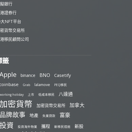
擬銀行
港證券行
0大NFT平台
密貨幣交易所
港移民顧問公司
標籤
Apple
BNO
Casetify
binance
coinbase
lalamove
Grab
PEQ移民
八達通
working holiday
上市
低成本移民
加密貨幣
加拿大
加密貨幣交易所
品牌故事
富豪
地產
失業貸款
投資
攜程
新股
投資海外物業
新移民措施