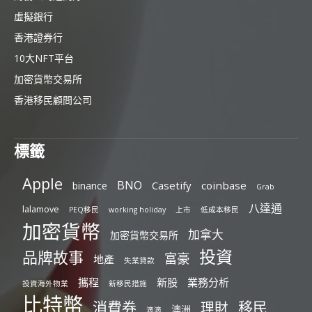
虛擬銀行
香港證券行
10大NFT平台
加密貨幣交易所
香港移民顧問公司
標籤
Apple
BNO
Casetify
coinbase
binance
Grab
八達通
lalamove
PEQ移民
working holiday
上市
低成本移民
加密貨幣
加拿大
加密貨幣交易所
投資
品牌故事
富豪
地產
失業貸款
攜程
新股
業務分析
投資海外物業
新移民措施
比特幣
消費券
移民
理財
澳洲
滴滴