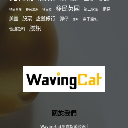
移民英國
網易
第二家園
移民台灣
移民澳洲
移民監
股票
虛擬銀行
美團
譚仔
電子錢包
開戶
騰訊
電訊盈科
關於我們
WavingCat幫你捉緊錢途 !