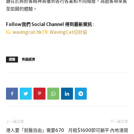
鍵在於將好客精神貫徹到各行各業和不同階層，為遊客帶來賓
至如歸的體驗。
Follow我們 Social Channel 得到最新資訊
:
IG:
wavingcat.hk
FB:
WavingCat招財貓
標籤
熊貓經濟
上一篇文章
下一篇文章
港人要「就醫自由」需要670
月租$1600即可躺平 內地湧現