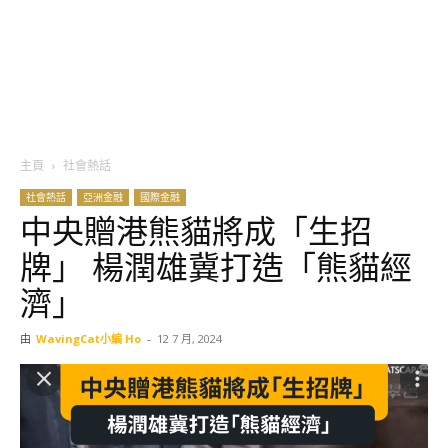
主頁
社會熱話
社會熱話
亞洲金融
國際金融
中央贈港熊貓將成「生招
牌」 楊潤雄冀打造「熊貓經
濟」
由
WavingCat小編 Ho
-
12 7 月, 2024