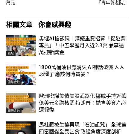
萬元
「青年養老院」
相關文章
你會感興趣
毋懼AI搶飯碗｜港鐵重賞招募「捉逃票
專員」！中五學歷月入近2.3萬 兼享過
萬迎新獎金
職場
1800萬桶油供應消失 AI神話破滅 人人
恐懼了 應該何時貪婪？
國際金融
歐洲密謀美債美股武器化 挪威手持近萬
億美元金融核武 特朗普：拋售美資產必
遭報復
國際金融
馬杜羅被生擒再現「石油詛咒」 全球第
四富國變全民乞食 政經角度深度剖析