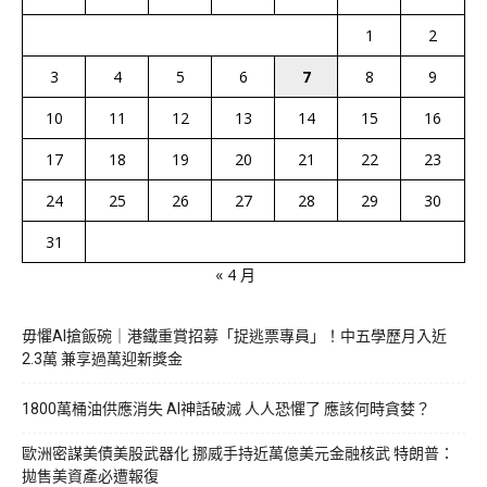
1
2
3
4
5
6
7
8
9
10
11
12
13
14
15
16
17
18
19
20
21
22
23
24
25
26
27
28
29
30
31
« 4 月
毋懼AI搶飯碗｜港鐵重賞招募「捉逃票專員」！中五學歷月入近
2.3萬 兼享過萬迎新獎金
1800萬桶油供應消失 AI神話破滅 人人恐懼了 應該何時貪婪？
歐洲密謀美債美股武器化 挪威手持近萬億美元金融核武 特朗普：
拋售美資產必遭報復