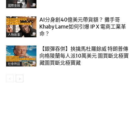
國際金融
AI分身創40億美元帶貨額？ 攤手哥
Khaby Lame如何引爆 IP X 電商工業革
命？
人物故事
【銀彈吞併】挾擒馬杜羅餘威 特朗普傳
向格陵蘭每人派10萬美元 圖買斷北極寶
藏圖買斷北極寶藏
社會熱話