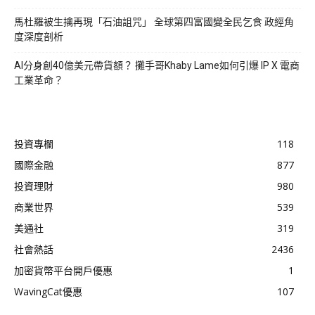
馬杜羅被生擒再現「石油詛咒」 全球第四富國變全民乞食 政經角
度深度剖析
AI分身創40億美元帶貨額？ 攤手哥Khaby Lame如何引爆 IP X 電商
工業革命？
投資專欄
118
國際金融
877
投資理財
980
商業世界
539
美通社
319
社會熱話
2436
加密貨幣平台開戶優惠
1
WavingCat優惠
107