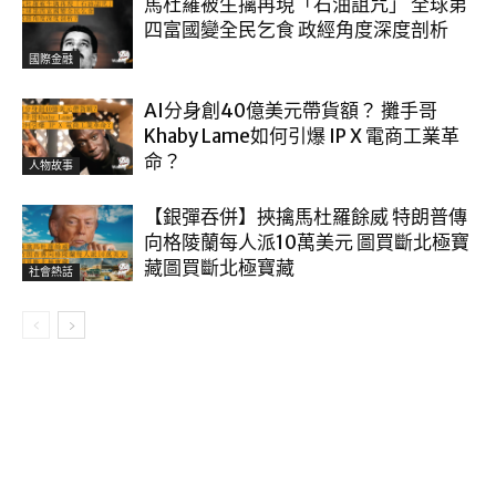
馬杜羅被生擒再現「石油詛咒」 全球第
四富國變全民乞食 政經角度深度剖析
國際金融
AI分身創40億美元帶貨額？ 攤手哥
Khaby Lame如何引爆 IP X 電商工業革
命？
人物故事
【銀彈吞併】挾擒馬杜羅餘威 特朗普傳
向格陵蘭每人派10萬美元 圖買斷北極寶
藏圖買斷北極寶藏
社會熱話