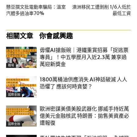
戇豆撰文批電動車騙局：溫室
澳洲移民工遭剝削 1/6人低於
汽體多過油車70%
最低工資
相關文章
你會感興趣
毋懼AI搶飯碗｜港鐵重賞招募「捉逃票
專員」！中五學歷月入近2.3萬 兼享過
萬迎新獎金
職場
1800萬桶油供應消失 AI神話破滅 人人
恐懼了 應該何時貪婪？
國際金融
歐洲密謀美債美股武器化 挪威手持近萬
億美元金融核武 特朗普：拋售美資產必
遭報復
國際金融