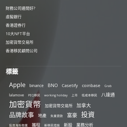
財務公司邊間好?
虛擬銀行
香港證券行
10大NFT平台
加密貨幣交易所
香港移民顧問公司
標籤
Apple
BNO
Casetify
coinbase
binance
Grab
八達通
lalamove
PEQ移民
working holiday
上市
低成本移民
加密貨幣
加拿大
加密貨幣交易所
投資
品牌故事
富豪
地產
失業貸款
攜程
新股
業務分析
投資海外物業
新移民措施