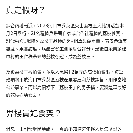
真定假呀？
綜合內地報道，2023海口市秀英區火山荔枝王大比拼活動本
月2日舉行，21名種植戶帶著自家或合作社種植的荔枝參賽，
5位評審現場按照荔枝王品種的5個個單果總重量、表皮色澤美
觀度、果實甜度、病蟲害發生測定綜合評分，最後由永興鎮建
中村的王仁秩帶來的荔枝奪冠，成為荔枝王。
及後荔枝王被拍賣，並以人民幣1.2萬元的高價拍賣出，該筆
款項將用於海口市秀英區荔枝產業發展和荔枝銷售，用作當地
公益事業。而以高價標下「荔枝王」的男子稱，要將這顆最好
的荔枝送給女友。
畀楊貴妃食架？
消息一出引發網民議論，「真的不知道這年輕人是怎麼想的，