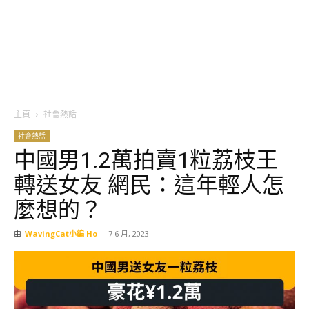
主頁
社會熱話
社會熱話
中國男1.2萬拍賣1粒荔枝王
轉送女友 網民：這年輕人怎
麼想的？
由
WavingCat小編 Ho
-
7 6 月, 2023