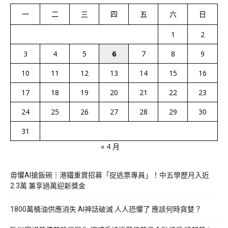
一
二
三
四
五
六
日
1
2
3
4
5
6
7
8
9
10
11
12
13
14
15
16
17
18
19
20
21
22
23
24
25
26
27
28
29
30
31
« 4 月
毋懼AI搶飯碗｜港鐵重賞招募「捉逃票專員」！中五學歷月入近
2.3萬 兼享過萬迎新獎金
1800萬桶油供應消失 AI神話破滅 人人恐懼了 應該何時貪婪？