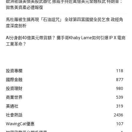
歐洲密謀美債美股武器化 挪威手持近萬億美元金融核武 特朗普：
拋售美資產必遭報復
馬杜羅被生擒再現「石油詛咒」 全球第四富國變全民乞食 政經角
度深度剖析
AI分身創40億美元帶貨額？ 攤手哥Khaby Lame如何引爆 IP X 電商
工業革命？
投資專欄
118
國際金融
877
投資理財
980
商業世界
539
美通社
319
社會熱話
2436
WavingCat優惠
107