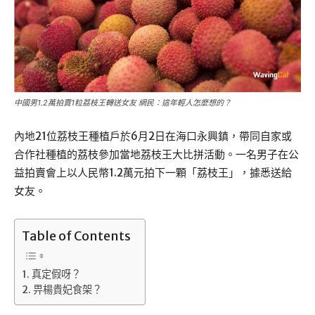
中國男1.2萬拍賣1粒荔枝王轉送女友 網民：這年輕人怎麼想的？
內地21位荔枝王種植戶於6月2日在海口永興鎮，帶同自家或
合作社種植的荔枝參加當地荔枝王大比拼活動。一名男子在公
益拍賣會上以人民幣1.2萬元拍下一顆「荔枝王」，據悉送給
女友。
Table of Contents
真定假呀？
畀楊貴妃食架？