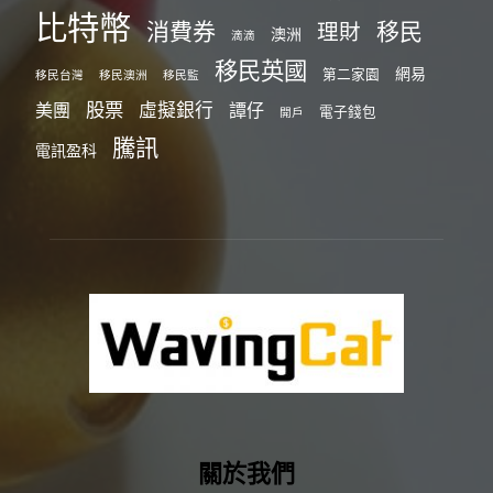
比特幣
消費券
移民
理財
澳洲
滴滴
移民英國
網易
第二家園
移民台灣
移民澳洲
移民監
股票
虛擬銀行
美團
譚仔
電子錢包
開戶
騰訊
電訊盈科
關於我們