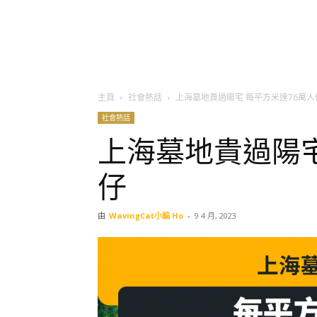
主頁
社會熱話
上海墓地貴過陽宅 每平方米達76萬人
社會熱話
上海墓地貴過陽宅
仔
由
WavingCat小編 Ho
-
9 4 月, 2023