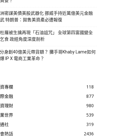
貪婪？
洲密謀美債美股武器化 挪威手持近萬億美元金融
武 特朗普：拋售美資產必遭報復
杜羅被生擒再現「石油詛咒」 全球第四富國變全
乞食 政經角度深度剖析
I分身創40億美元帶貨額？ 攤手哥Khaby Lame如何
爆 IP X 電商工業革命？
資專欄
118
際金融
877
資理財
980
業世界
539
通社
319
會熱話
2436