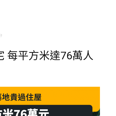
仔
 每平方米達76萬人