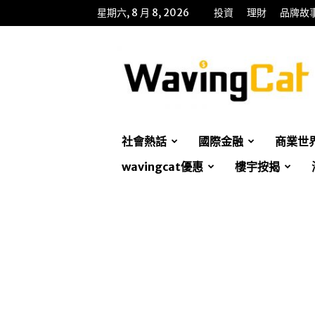
星期六, 8 月 8, 2026
投資
理財
品牌故
WavingCat
招
財
貓
社會熱話
國際金融
商業世
wavingcat優惠
樓宇按揭