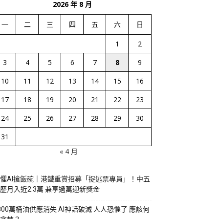
2026 年 8 月
一
二
三
四
五
六
日
1
2
3
4
5
6
7
8
9
10
11
12
13
14
15
16
17
18
19
20
21
22
23
24
25
26
27
28
29
30
31
« 4 月
懼AI搶飯碗｜港鐵重賞招募「捉逃票專員」！中五
歷月入近2.3萬 兼享過萬迎新獎金
800萬桶油供應消失 AI神話破滅 人人恐懼了 應該何