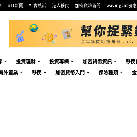
事
nft新聞
社會熱話
港人移民
加密貨幣新聞
wavingcat優惠
界
投資理財
投資專欄
加密貨幣資訊
移民
海外置業
移民
加密貨幣入門
保險種類
金