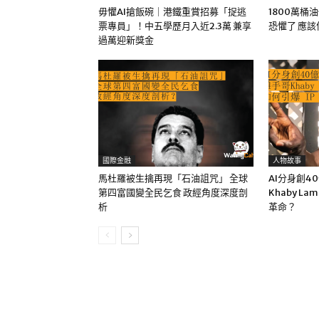
毋懼AI搶飯碗｜港鐵重賞招募「捉逃
1800萬桶
票專員」！中五學歷月入近2.3萬 兼享
恐懼了 應
過萬迎新獎金
國際金融
人物故事
馬杜羅被生擒再現「石油詛咒」 全球
AI分身創4
第四富國變全民乞食 政經角度深度剖
Khaby La
析
革命？