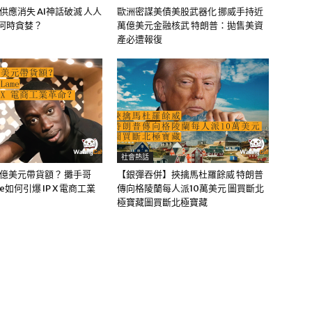
油供應消失 AI神話破滅 人人
歐洲密謀美債美股武器化 挪威手持近
該何時貪婪？
萬億美元金融核武 特朗普：拋售美資
產必遭報復
社會熱話
0億美元帶貨額？ 攤手哥
【銀彈吞併】挾擒馬杜羅餘威 特朗普
me如何引爆 IP X 電商工業
傳向格陵蘭每人派10萬美元 圖買斷北
極寶藏圖買斷北極寶藏