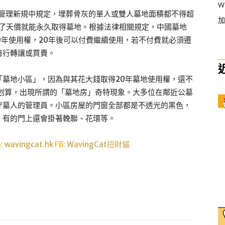
W
葬管理新規中規定，埋葬骨灰的單人或雙人墓地面積都不得超
加
付了天價就能永久取得墓地。根據法律相關規定，中國墓地
20年使用權，20年後可以付費繼續使用，若不付費就必須遷
自行轉讓或買賣。
「墓地小區」，因為與其花大錢取得20年墓地使用權，還不
得划算，出現所謂的「墓地房」奇特現象。大多位在鄰近公墓
守墓人的管理員。小區房屋的門窗全部都是不透光的黑色，
，有的門上還會掛著輓聯、花環等。
G:
wavingcat.hk
FB:
WavingCat招財貓