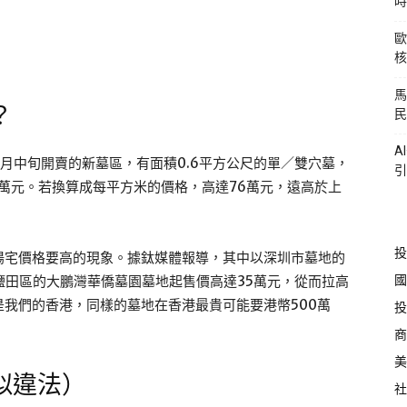
時
歐
核
馬
？
民
A
3月中旬開賣的新墓區，有面積0.6平方公尺的單／雙穴墓，
引
78萬元。若換算成每平方米的價格，高達76萬元，遠高於上
投
陽宅價格要高的現象。據鈦媒體報導，其中以深圳市墓地的
國
圳鹽田區的大鵬灣華僑墓園墓地起售價高達35萬元，從而拉高
我們的香港，同樣的墓地在香港最貴可能要港幣500萬
投
商
美
似違法）
社