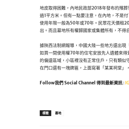
地皮取得困難，內地民政部2018年發布的殯
過1平方米。但有一點要注意，在內地，不是
使用年限一般為50年或70年。民眾花天價租
出。而且墓地所有權歸國家或集體所有，不得
據陝西法制網報導，中國大陸一些地方還出現
如買一間使用權70年的住宅安放先人遺體來
的偏遠區域，小區裡沒有正常住戶，只有類似
在門口還有一塊牌匾，上面寫著「某某祠堂」
Follow我們 Social Channel 得到最新資訊
:
I
標籤
墓地