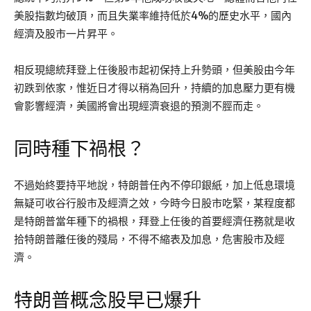
美股指數均破頂，而且失業率維持低於4%的歷史水平，國內
經濟及股市一片昇平。
相反現總統拜登上任後股市起初保持上升勢頭，但美股由今年
初跌到依家，惟近日才得以稍為回升，持續的加息壓力更有機
會影響經濟，美國將會出現經濟衰退的預測不脛而走。
同時種下禍根？
不過始終要持平地說，特朗普任內不停印銀紙，加上低息環境
無疑可收谷行股市及經濟之效，今時今日股市吃緊，某程度都
是特朗普當年種下的禍根，拜登上任後的首要經濟任務就是收
拾特朗普離任後的殘局，不得不縮表及加息，危害股市及經
濟。
特朗普概念股早已爆升