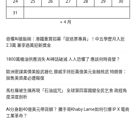
24
25
26
27
28
29
30
31
« 4 月
毋懼AI搶飯碗｜港鐵重賞招募「捉逃票專員」！中五學歷月入近
2.3萬 兼享過萬迎新獎金
1800萬桶油供應消失 AI神話破滅 人人恐懼了 應該何時貪婪？
歐洲密謀美債美股武器化 挪威手持近萬億美元金融核武 特朗普：
拋售美資產必遭報復
馬杜羅被生擒再現「石油詛咒」 全球第四富國變全民乞食 政經角
度深度剖析
AI分身創40億美元帶貨額？ 攤手哥Khaby Lame如何引爆 IP X 電商
工業革命？