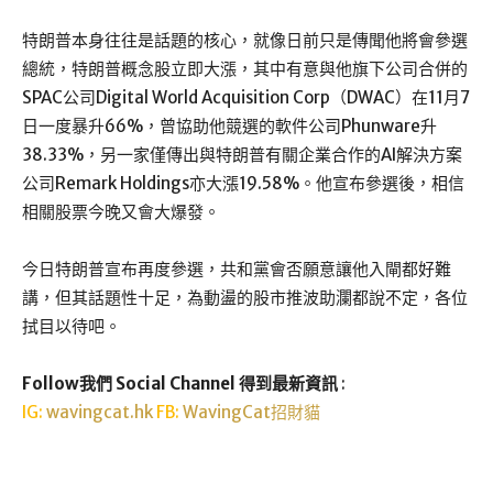
特朗普本身往往是話題的核心，就像日前只是傳聞他將會參選
總統，特朗普概念股立即大漲，其中有意與他旗下公司合併的
SPAC公司Digital World Acquisition Corp（DWAC）在11月7
日一度暴升66%，曾協助他競選的軟件公司Phunware升
38.33%，另一家僅傳出與特朗普有關企業合作的AI解決方案
公司Remark Holdings亦大漲19.58%。他宣布參選後，相信
相關股票今晚又會大爆發。
今日特朗普宣布再度參選，共和黨會否願意讓他入閘都好難
講，但其話題性十足，為動盪的股市推波助瀾都說不定，各位
拭目以待吧。
Follow我們 Social Channel 得到最新資訊
:
IG:
wavingcat.hk
FB:
WavingCat招財貓