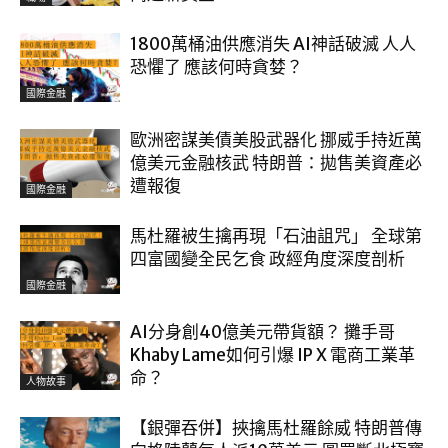
1800萬桶油供應消失 AI神話破滅 人人
恐懼了 應該何時貪婪？
國際金融
歐洲密謀美債美股武器化 挪威手持近萬
億美元金融核武 特朗普：拋售美資產必
遭報復
國際金融
馬杜羅被生擒再現「石油詛咒」 全球第
四富國變全民乞食 政經角度深度剖析
國際金融
AI分身創40億美元帶貨額？ 攤手哥
Khaby Lame如何引爆 IP X 電商工業革
命？
人物故事
【銀彈吞併】挾擒馬杜羅餘威 特朗普傳