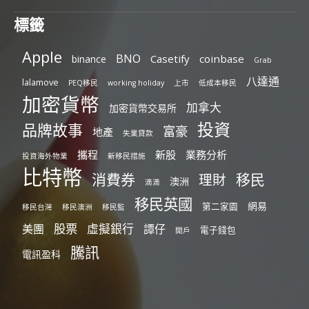
標籤
Apple
BNO
Casetify
coinbase
binance
Grab
八達通
lalamove
PEQ移民
working holiday
上市
低成本移民
加密貨幣
加拿大
加密貨幣交易所
投資
品牌故事
富豪
地產
失業貸款
攜程
新股
業務分析
投資海外物業
新移民措施
比特幣
消費券
移民
理財
澳洲
滴滴
移民英國
網易
第二家園
移民台灣
移民澳洲
移民監
股票
虛擬銀行
美團
譚仔
電子錢包
開戶
騰訊
電訊盈科