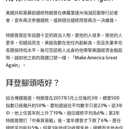
美國共和黨籍前總統特朗普在佛羅里達州海湖莊園舉行記者
會，宣布再次參選總統，或與現任總統拜登再次一決雌雄。
特朗普是近年話題十足的政治人物，愛他的人很多，恨他的人
更多，但總括而言，美股指數在他任內創新高，而且失業率亦
長期保持低水平，無可否認商人出身的他帶挈美國經濟金融起
飛，誠如他之前的競選口號一樣，「Make America Great
Again」。
拜登腳頭唔好？
綜合傳媒報道，特朗普在2017年1月上任後的3年，標普500
指數已經飆升約50%，要知道過往平均數字只是23%。這3年
中，他上任首年則上升了19%，過往總統平均為6%；第2年
特朗普開打「中美貿易戰」後，當年標普才下跌了6%，歷任
總統平均則升5%，但第3年他成功收復失地，總體而言他內任