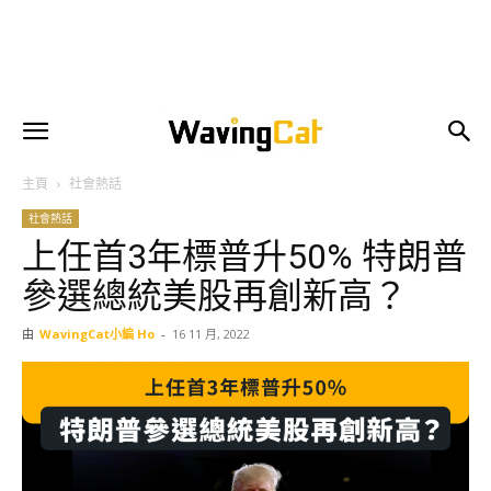
主頁
社會熱話
社會熱話
上任首3年標普升50% 特朗普
參選總統美股再創新高？
由
WavingCat小編 Ho
-
16 11 月, 2022