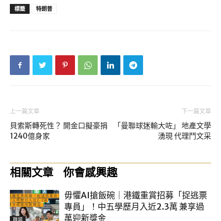
標籤
特朗普
上一篇文章
下一篇文章
貝索斯轉死性？ 開金口擬豪捐
「曼聯球迷輸大咗」 地產文學
1240億身家
湧現 代理鬥文采
相關文章
你會感興趣
毋懼AI搶飯碗｜港鐵重賞招募「捉逃票
專員」！中五學歷月入近2.3萬 兼享過
萬迎新獎金
職場