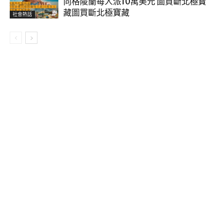
向格陵蘭每人派10萬美元 圖買斷北極寶
藏圖買斷北極寶藏
社會熱話