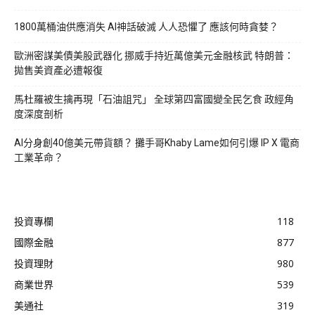
1800萬桶油供應消失 AI神話破滅 人人恐懼了 應該何時貪婪？
歐洲密謀美債美股武器化 挪威手持近萬億美元金融核武 特朗普：
拋售美資產必遭報復
馬杜羅被生擒再現「石油詛咒」 全球第四富國變全民乞食 政經角
度深度剖析
AI分身創40億美元帶貨額？ 攤手哥Khaby Lame如何引爆 IP X 電商
工業革命？
投資專欄
118
國際金融
877
投資理財
980
商業世界
539
美通社
319