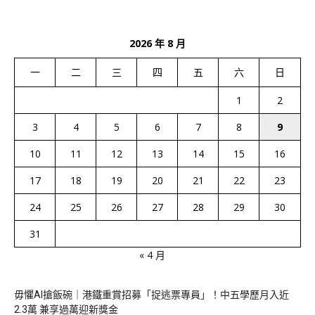
2026 年 8 月
一
二
三
四
五
六
日
1
2
3
4
5
6
7
8
9
10
11
12
13
14
15
16
17
18
19
20
21
22
23
24
25
26
27
28
29
30
31
« 4 月
毋懼AI搶飯碗｜港鐵重賞招募「捉逃票專員」！中五學歷月入近
2.3萬 兼享過萬迎新獎金