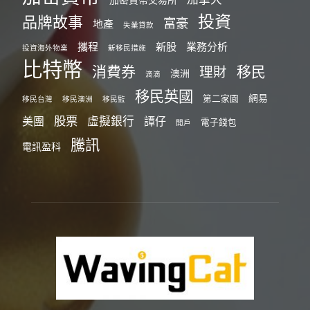
投資
品牌故事
富豪
地產
失業貸款
攜程
新股
業務分析
投資海外物業
新移民措施
比特幣
消費券
移民
理財
澳洲
滴滴
移民英國
網易
第二家園
移民台灣
移民澳洲
移民監
股票
虛擬銀行
美團
譚仔
電子錢包
開戶
騰訊
電訊盈科