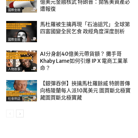
億美元金融核武 特朗普：拋售美資產必
遭報復
國際金融
馬杜羅被生擒再現「石油詛咒」 全球第
四富國變全民乞食 政經角度深度剖析
國際金融
AI分身創40億美元帶貨額？ 攤手哥
Khaby Lame如何引爆 IP X 電商工業革
命？
人物故事
【銀彈吞併】挾擒馬杜羅餘威 特朗普傳
向格陵蘭每人派10萬美元 圖買斷北極寶
藏圖買斷北極寶藏
社會熱話