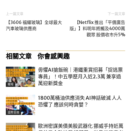
上一篇文章
下一篇文章
【3606 福耀玻璃】全球最大
【Netflix 推出「平價廣告
汽車玻璃供應商
版」】料明年將觸及4000萬
觀眾 股價收市升5%
相關文章
你會感興趣
毋懼AI搶飯碗｜港鐵重賞招募「捉逃票
專員」！中五學歷月入近2.3萬 兼享過
萬迎新獎金
職場
1800萬桶油供應消失 AI神話破滅 人人
恐懼了 應該何時貪婪？
國際金融
歐洲密謀美債美股武器化 挪威手持近萬