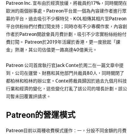
Patreon Inc. 宣布由於經濟放緩，將裁員約17%，同時關閉在
歐洲的兩個辦事處。Patreon平台是一個為內容建作者進行眾
募的平台，過去吸引不少模特兒、KOL相傳其相片至Patreon
平台供粉絲們付費訂閱支持；同時亦有不少專欄作家，內容創
作者於Patreon開啟會員月費計劃，吸引不少忠實粉絲紛紛付
費訂閱。 Patreon於2019年活躍於香港，更一度掀起「課
金」熱潮，其公司估值更一路高達40億美元。
Patreon 公司首席執行官Jack Conte於周二在一篇文章中提
到，公司在運營、財務和其他部門共裁員80人，同時關閉了
都柏林和柏林的辦公室。Conte將裁員歸因於過去九個月科技
行業和經濟的變化，這些變化打亂了該公司的增長計劃。該公
司暫未回覆置評請求。
Patreon的營運模式
Patreon目前以兩種收費模式運作：一，分設不同金額的月費