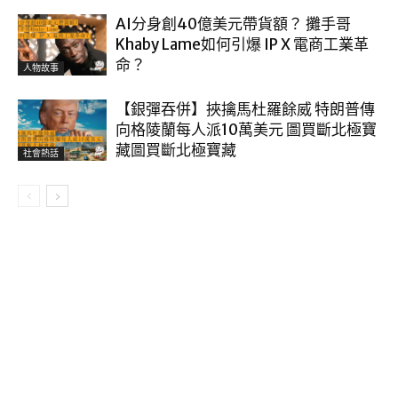
AI分身創40億美元帶貨額？ 攤手哥
Khaby Lame如何引爆 IP X 電商工業革
命？
人物故事
【銀彈吞併】挾擒馬杜羅餘威 特朗普傳
向格陵蘭每人派10萬美元 圖買斷北極寶
藏圖買斷北極寶藏
社會熱話