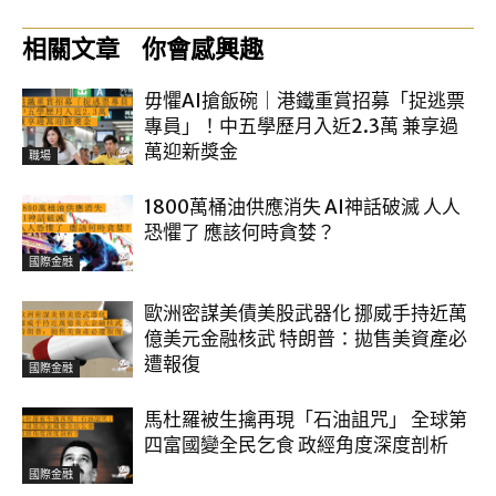
相關文章
你會感興趣
毋懼AI搶飯碗｜港鐵重賞招募「捉逃票
專員」！中五學歷月入近2.3萬 兼享過
萬迎新獎金
職場
1800萬桶油供應消失 AI神話破滅 人人
恐懼了 應該何時貪婪？
國際金融
歐洲密謀美債美股武器化 挪威手持近萬
億美元金融核武 特朗普：拋售美資產必
遭報復
國際金融
馬杜羅被生擒再現「石油詛咒」 全球第
四富國變全民乞食 政經角度深度剖析
國際金融