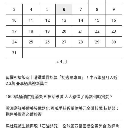
3
4
5
6
7
8
9
10
11
12
13
14
15
16
17
18
19
20
21
22
23
24
25
26
27
28
29
30
31
« 4 月
毋懼AI搶飯碗｜港鐵重賞招募「捉逃票專員」！中五學歷月入近
2.3萬 兼享過萬迎新獎金
1800萬桶油供應消失 AI神話破滅 人人恐懼了 應該何時貪婪？
歐洲密謀美債美股武器化 挪威手持近萬億美元金融核武 特朗普：
拋售美資產必遭報復
馬杜羅被生擒再現「石油詛咒」 全球第四富國變全民乞食 政經角