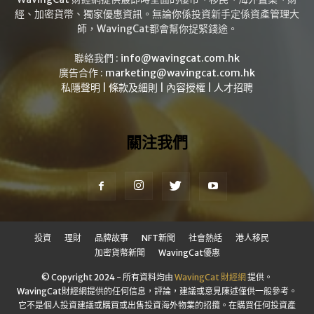
經、加密貨幣、獨家優惠資訊。無論你係投資新手定係資產管理大
師，WavingCat都會幫你捉緊錢途。
聯絡我們 :
info@wavingcat.com.hk
廣告合作 :
marketing@wavingcat.com.hk
私隱聲明
|
條款及細則
|
內容授權
|
人才招聘
關注我們
投資
理財
品牌故事
NFT新聞
社會熱話
港人移民
加密貨幣新聞
WavingCat優惠
© Copyright 2024 - 所有資料均由
WavingCat 財經網
提供。
WavingCat財經網提供的任何信息，評論，建議或意見陳述僅供一般參考。
它不是個人投資建議或購買或出售投資海外物業的招攬。在購買任何投資產