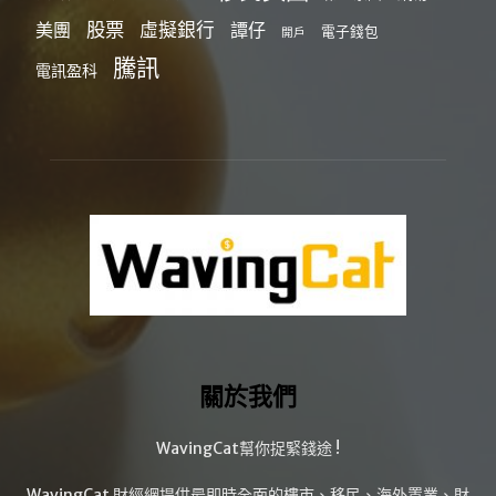
股票
虛擬銀行
美團
譚仔
電子錢包
開戶
騰訊
電訊盈科
關於我們
WavingCat幫你捉緊錢途 !
WavingCat 財經網提供最即時全面的樓市、移民、海外置業、財