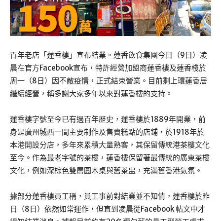
百年老店「蓮香樓」宣布結業。蓮香飲食集團今日（9日）凌
晨在官方Facebook宣布，特許經營加盟商蓮香樓及蓮香棧於
周一（8日）因不敵疫情，正式結束營業。目前剩上環蓮香居
繼續經營，稱多謝大家多年以來對蓮香樓的支持。
蓮香樓字號至今已有過百年歷史，蓮香樓於1889年開業，前
身是廣州城西一間主要制作及售賣糕點的店鋪，於1918年於
本港開設分店，多年來累積大量熟客，其保留傳統港茶樓文化
至今。作為最老字號的茶樓，蓮香樓保留著最傳統的廣東茶樓
文化，例如深棕色雙層圓木桌與舊茶盅，充滿舊香港氣氛。
據部分蓮香樓員工稱，員工事前對結業並不知情，蓮香樓於昨
日（8日）依然如常運作，但直到凌晨從Facebook 帖文中才