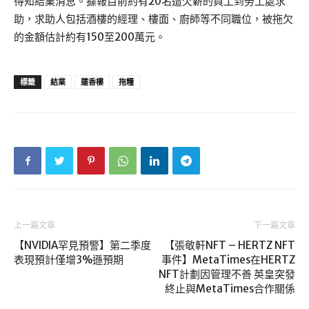
得知結業消息。據報目前約有20名遭欠薪的員工到勞工處求
助，求助人包括酒樓的經理、樓面、廚師等不同職位，被拖欠
的金額估計約有150至200萬元。
標籤
結業
蓮香樓
拖糧
上一篇文章
下一篇文章
【NVIDIA罕見預警】第二季度
【張敬軒NFT – HERTZ NFT
表現預計僅增3%遜預期
事件】MetaTimes在HERTZ
NFT計劃因管理不善 英皇突發
終止與MetaTimes合作關係