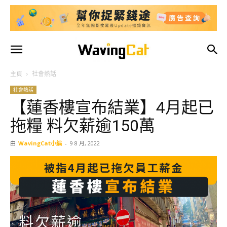
主頁
社會熱話
社會熱話
【蓮香樓宣布結業】4月起已
拖糧 料欠薪逾150萬
由
WavingCat小編
-
9 8 月, 2022