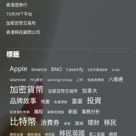
香港證券行
10大NFT平台
加密貨幣交易所
香港移民顧問公司
標籤
Apple
BNO
Casetify
coinbase
binance
Grab
八達通
lalamove
PEQ移民
working holiday
上市
低成本移民
加密貨幣
加拿大
加密貨幣交易所
投資
品牌故事
富豪
地產
失業貸款
攜程
新股
業務分析
投資海外物業
新移民措施
比特幣
消費券
移民
理財
澳洲
滴滴
移民英國
網易
第二家園
移民台灣
移民澳洲
移民監