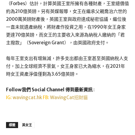
（Forbes）估計，計算英國王室所擁有各種財產，王室總價值
約為210億英鎊。另有英媒報導，女王在繼承父親喬治六世的
2000萬英鎊財產後，英國王室與政府達成秘密協議，繼位後
一直未就遺產納稅，將財產作投資之用，在1990年女王身家
更達70億英鎊，而女王的主要收入來源為納稅人繳納的「君
主撥款」（Sovereign Grant），由英國政府支付。
每年王室支出有增無減，許多支出都由王室甚至英國納稅人支
付，加上全球經濟不景氣，女王身家已大為縮水，在2021年
時女王資產淨值僅剩為3.65億英鎊。
Follow我們 Social Channel 得到最新資訊
:
IG:
wavingcat.hk
FB:
WavingCat招財貓
標籤
英女王