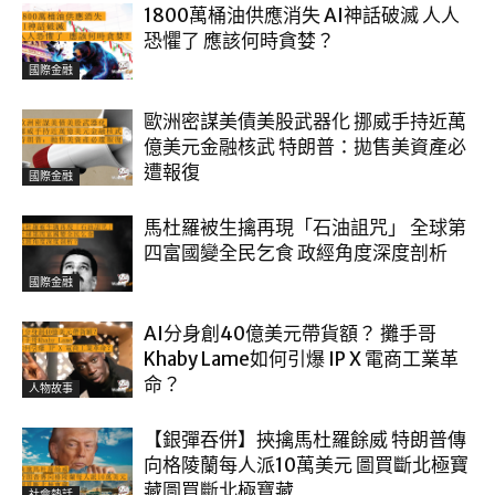
1800萬桶油供應消失 AI神話破滅 人人
恐懼了 應該何時貪婪？
國際金融
歐洲密謀美債美股武器化 挪威手持近萬
億美元金融核武 特朗普：拋售美資產必
遭報復
國際金融
馬杜羅被生擒再現「石油詛咒」 全球第
四富國變全民乞食 政經角度深度剖析
國際金融
AI分身創40億美元帶貨額？ 攤手哥
Khaby Lame如何引爆 IP X 電商工業革
命？
人物故事
【銀彈吞併】挾擒馬杜羅餘威 特朗普傳
向格陵蘭每人派10萬美元 圖買斷北極寶
藏圖買斷北極寶藏
社會熱話