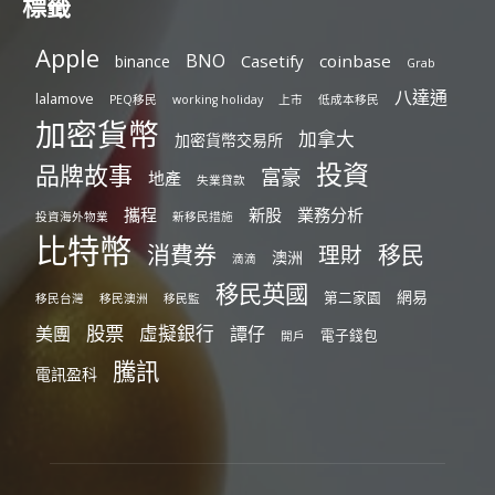
標籤
Apple
BNO
Casetify
coinbase
binance
Grab
八達通
lalamove
PEQ移民
working holiday
上市
低成本移民
加密貨幣
加拿大
加密貨幣交易所
投資
品牌故事
富豪
地產
失業貸款
攜程
新股
業務分析
投資海外物業
新移民措施
比特幣
消費券
移民
理財
澳洲
滴滴
移民英國
網易
第二家園
移民台灣
移民澳洲
移民監
股票
虛擬銀行
美團
譚仔
電子錢包
開戶
騰訊
電訊盈科