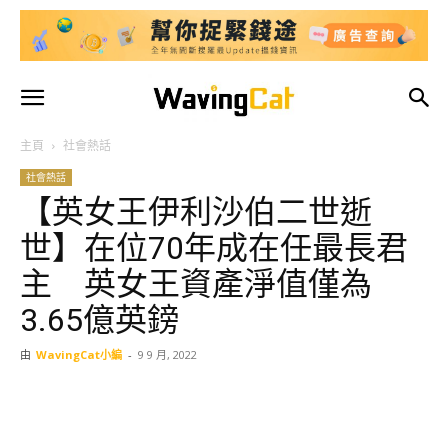
主頁
社會熱話
社會熱話
【英女王伊利沙伯二世逝
世】在位70年成在任最長君
主 英女王資產淨值僅為
3.65億英鎊
由
WavingCat小編
-
9 9 月, 2022