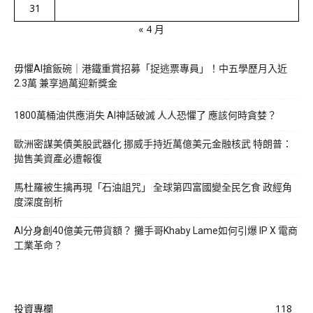
31
« 4 月
毋懼AI搶飯碗｜港鐵重賞招募「捉逃票專員」！中五學歷月入近
2.3萬 兼享過萬迎新獎金
1800萬桶油供應消失 AI神話破滅 人人恐懼了 應該何時貪婪？
歐洲密謀美債美股武器化 挪威手持近萬億美元金融核武 特朗普：
拋售美資產必遭報復
馬杜羅被生擒再現「石油詛咒」 全球第四富國變全民乞食 政經角
度深度剖析
AI分身創40億美元帶貨額？ 攤手哥Khaby Lame如何引爆 IP X 電商
工業革命？
投資專欄
118