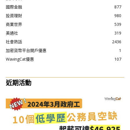
國際金融
877
投資理財
980
商業世界
539
美通社
319
社會熱話
2436
加密貨幣平台開戶優惠
1
WavingCat優惠
107
近期活動