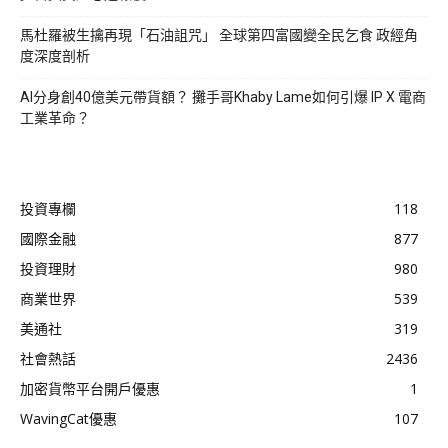
馬杜羅被生擒再現「石油詛咒」 全球第四富國變全民乞食 政經角
度深度剖析
AI分身創40億美元帶貨額？ 攤手哥Khaby Lame如何引爆 IP X 電商
工業革命？
投資專欄
118
國際金融
877
投資理財
980
商業世界
539
美通社
319
社會熱話
2436
加密貨幣平台開戶優惠
1
WavingCat優惠
107