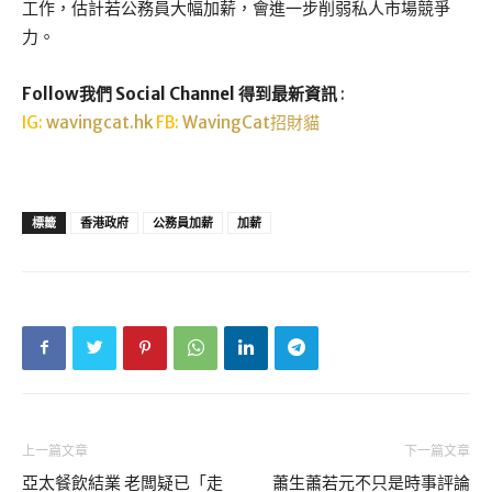
工作，估計若公務員大幅加薪，會進一步削弱私人市場競爭
力。
Follow我們 Social Channel 得到最新資訊
:
IG:
wavingcat.hk
FB:
WavingCat招財貓
標籤
香港政府
公務員加薪
加薪
上一篇文章
下一篇文章
亞太餐飲結業 老闆疑已「走
蕭生蕭若元不只是時事評論