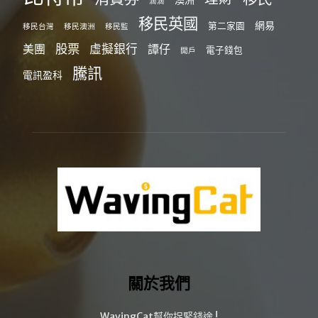
滴滴
移民英國
網易
第二家園
移民台灣
移民澳洲
移民監
股票
虛擬銀行
美團
譚仔
電子錢包
開戶
騰訊
電訊盈科
關於我們
WavingCat幫你捉緊錢途 !