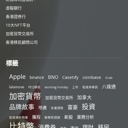
虛擬銀行
香港證券行
10大NFT平台
加密貨幣交易所
香港移民顧問公司
標籤
Apple
BNO
Casetify
coinbase
binance
Grab
八達通
lalamove
PEQ移民
working holiday
上市
低成本移民
加密貨幣
加拿大
加密貨幣交易所
投資
品牌故事
富豪
地產
失業貸款
攜程
新股
業務分析
投資海外物業
新移民措施
比特幣
消費券
移民
理財
澳洲