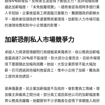
錄得4%負增長，反映第五波疫情下脆弱乏力，批評現階段建
議此加薪幅度，「未免脫離現實」。總商會認為現時多個行業
人手短缺，企業挽留員工將面臨沉重壓力，難跟隨政府薪酬水
平。總商會促請政府考慮實際商業環境，加薪對人力市場可能
的漣漪效應和對中小企營運的影響。
加薪恐削私人市場競爭力
卓越人力資源管理顧問行政總裁梁美儀表示，倘公務員加薪幅
度最高達7.26%是不能接受，對大部分企業而言，目前市場環
境下要跟隨此加幅有困難。她說，大型企業即使不能大幅加
薪，仍可透過其他福利挽留員工，惟中小企除了加薪，難為員
工提供其他誘因。
梁美儀憂慮，若企業加薪幅度不及政府，會影響員工情緒，增
加僱主與僱員之間分歧，部分員工或因其他公司的加薪幅度看
齊公務員而離職。她觀察到不少求職者在疫情下寧願進入政府