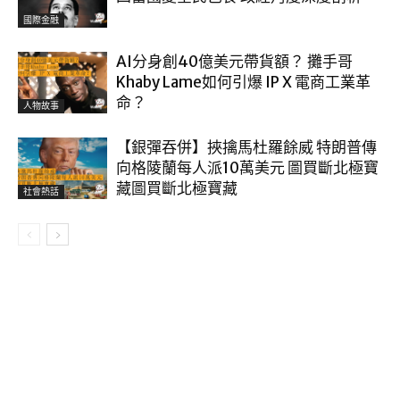
國際金融
AI分身創40億美元帶貨額？ 攤手哥
Khaby Lame如何引爆 IP X 電商工業革
命？
人物故事
【銀彈吞併】挾擒馬杜羅餘威 特朗普傳
向格陵蘭每人派10萬美元 圖買斷北極寶
藏圖買斷北極寶藏
社會熱話