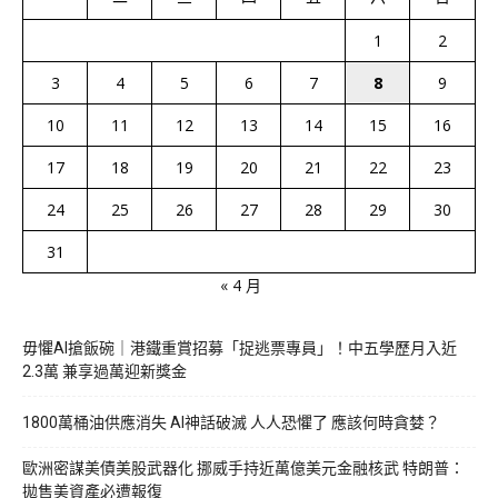
1
2
3
4
5
6
7
8
9
10
11
12
13
14
15
16
17
18
19
20
21
22
23
24
25
26
27
28
29
30
31
« 4 月
毋懼AI搶飯碗｜港鐵重賞招募「捉逃票專員」！中五學歷月入近
2.3萬 兼享過萬迎新獎金
1800萬桶油供應消失 AI神話破滅 人人恐懼了 應該何時貪婪？
歐洲密謀美債美股武器化 挪威手持近萬億美元金融核武 特朗普：
拋售美資產必遭報復