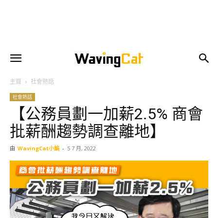
主頁
社會熱話
社會熱話
【公務員劃一加薪2.5% 商會
批薪酬趨勢調查離地】
由
WavingCat小編
-
5 7 月, 2022