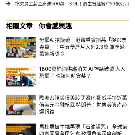
佬」拖欠員工薪金高達500萬
KOL！蕭生曾經擁有53億公司
相關文章
你會感興趣
毋懼AI搶飯碗｜港鐵重賞招募「捉逃票
專員」！中五學歷月入近2.3萬 兼享過
萬迎新獎金
職場
1800萬桶油供應消失 AI神話破滅 人人
恐懼了 應該何時貪婪？
國際金融
歐洲密謀美債美股武器化 挪威手持近萬
億美元金融核武 特朗普：拋售美資產必
遭報復
國際金融
馬杜羅被生擒再現「石油詛咒」 全球第
四富國變全民乞食 政經角度深度剖析