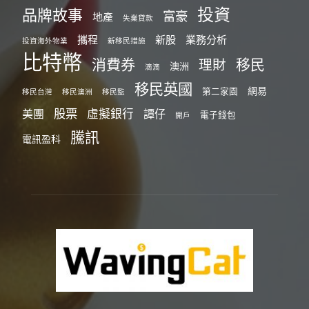
投資
品牌故事
富豪
地產
失業貸款
攜程
新股
業務分析
投資海外物業
新移民措施
比特幣
消費券
移民
理財
澳洲
滴滴
移民英國
網易
第二家園
移民台灣
移民澳洲
移民監
股票
虛擬銀行
美團
譚仔
電子錢包
開戶
騰訊
電訊盈科