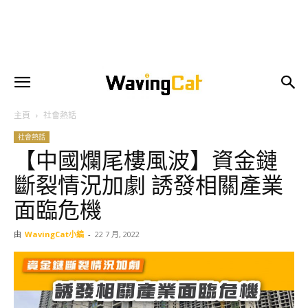
主頁
社會熱話
社會熱話
【中國爛尾樓風波】資金鏈
斷裂情況加劇 誘發相關產業
面臨危機
由
WavingCat小編
-
22 7 月, 2022