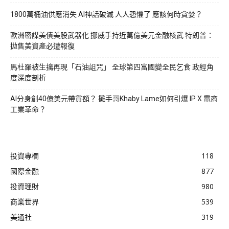
1800萬桶油供應消失 AI神話破滅 人人恐懼了 應該何時貪婪？
歐洲密謀美債美股武器化 挪威手持近萬億美元金融核武 特朗普：
拋售美資產必遭報復
馬杜羅被生擒再現「石油詛咒」 全球第四富國變全民乞食 政經角
度深度剖析
AI分身創40億美元帶貨額？ 攤手哥Khaby Lame如何引爆 IP X 電商
工業革命？
投資專欄
118
國際金融
877
投資理財
980
商業世界
539
美通社
319