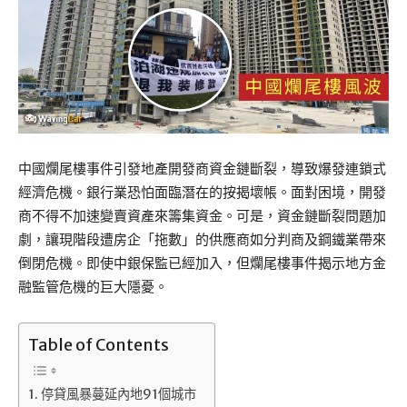
中國爛尾樓事件引發地產開發商資金鏈斷裂，導致爆發連鎖式
經濟危機。銀行業恐怕面臨潛在的按揭壞帳。面對困境，開發
商不得不加速變賣資產來籌集資金。可是，資金鏈斷裂問題加
劇，讓現階段遭房企「拖數」的供應商如分判商及鋼鐵業帶來
倒閉危機。即使中銀保監已經加入，但爛尾樓事件揭示地方金
融監管危機的巨大隱憂。
Table of Contents
停貸風暴蔓延內地91個城市