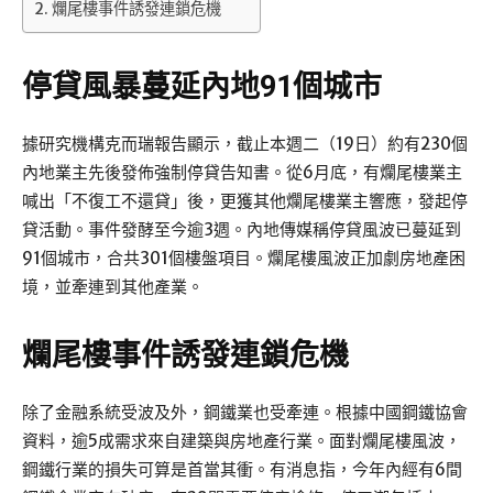
爛尾樓事件誘發連鎖危機
停貸風暴蔓延內地91個城市
據研究機構克而瑞報告顯示，截止本週二（19日）約有230個
內地業主先後發佈強制停貸告知書。從6月底，有爛尾樓業主
喊出「不復工不還貸」後，更獲其他爛尾樓業主響應，發起停
貸活動。事件發酵至今逾3週。內地傳媒稱停貸風波已蔓延到
91個城市，合共301個樓盤項目。爛尾樓風波正加劇房地產困
境，並牽連到其他產業。
爛尾樓事件誘發連鎖危機
除了金融系統受波及外，鋼鐵業也受牽連。根據中國鋼鐵協會
資料，逾5成需求來自建築與房地產行業。面對爛尾樓風波，
鋼鐵行業的損失可算是首當其衝。有消息指，今年內經有6間