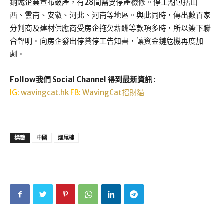
鋼鐵企業宣布破產，有28間需要停產檢修。停工潮包括山
西、雲南、安徽、河北、河南等地區。與此同時，傳出數百家
分判商及建材供應商受房企拖欠薪酬等款項多時，所以簽下聯
合聲明。向房企發出停貸停工告知書，讓資金鏈危機再度加
劇。
Follow我們 Social Channel 得到最新資訊
:
IG:
wavingcat.hk
FB:
WavingCat招財貓
標籤
中國
爛尾樓