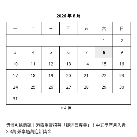
2026 年 8 月
一
二
三
四
五
六
日
1
2
3
4
5
6
7
8
9
10
11
12
13
14
15
16
17
18
19
20
21
22
23
24
25
26
27
28
29
30
31
« 4 月
毋懼AI搶飯碗｜港鐵重賞招募「捉逃票專員」！中五學歷月入近
2.3萬 兼享過萬迎新獎金