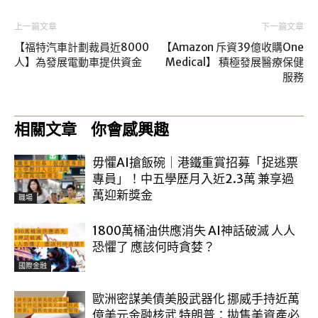
上一篇文章
下一篇文章
【福特汽車計劃裁員近8000
【Amazon 斥資39億收購One
人】為發展電動車提供資金
Medical】 積極發展醫療保健
服務
相關文章
你會感興趣
毋懼AI搶飯碗｜港鐵重賞招募「捉逃票
專員」！中五學歷月入近2.3萬 兼享過
萬迎新獎金
職場
1800萬桶油供應消失 AI神話破滅 人人
恐懼了 應該何時貪婪？
國際金融
歐洲密謀美債美股武器化 挪威手持近萬
億美元金融核武 特朗普：拋售美資產必