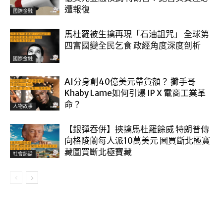
遭報復
國際金融
馬杜羅被生擒再現「石油詛咒」 全球第
四富國變全民乞食 政經角度深度剖析
國際金融
AI分身創40億美元帶貨額？ 攤手哥
Khaby Lame如何引爆 IP X 電商工業革
命？
人物故事
【銀彈吞併】挾擒馬杜羅餘威 特朗普傳
向格陵蘭每人派10萬美元 圖買斷北極寶
藏圖買斷北極寶藏
社會熱話