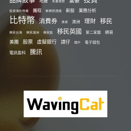
富豪
地產
失業貸款
攜程
新股
業務分析
投資海外物業
新移民措施
比特幣
消費券
移民
理財
澳洲
滴滴
移民英國
網易
第二家園
移民台灣
移民澳洲
移民監
股票
虛擬銀行
美團
譚仔
電子錢包
開戶
騰訊
電訊盈科