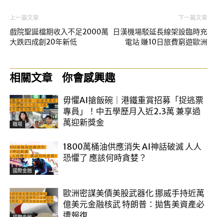
上一篇文章
下一篇文章
戲院聖誕檔期收入不足2000萬
日漢機場駁延長線架設臨時充
大跌四成創20年新低
電站 賺10日旅費窮遊歐洲
相關文章
你會感興趣
毋懼AI搶飯碗｜港鐵重賞招募「捉逃票
專員」！中五學歷月入近2.3萬 兼享過
萬迎新獎金
職場
1800萬桶油供應消失 AI神話破滅 人人
恐懼了 應該何時貪婪？
國際金融
歐洲密謀美債美股武器化 挪威手持近萬
億美元金融核武 特朗普：拋售美資產必
遭報復