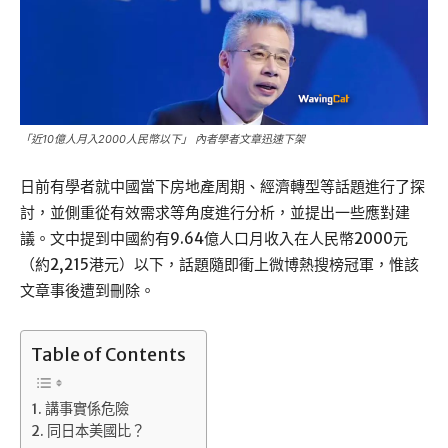
「近10億人月入2000人民幣以下」 內者學者文章迅速下架
日前有學者就中國當下房地產周期、經濟轉型等話題進行了探
討，並側重從有效需求等角度進行分析，並提出一些應對建
議。文中提到中國約有9.64億人口月收入在人民幣2000元
（約2,215港元）以下，話題隨即衝上微博熱搜榜冠軍，惟該
文章事後遭到刪除。
Table of Contents
講事實係危險
同日本美國比？