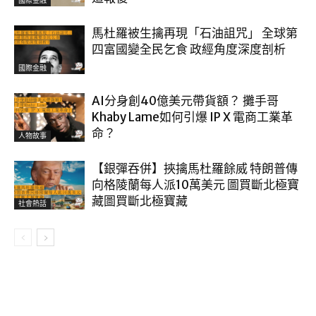
國際金融
馬杜羅被生擒再現「石油詛咒」 全球第
四富國變全民乞食 政經角度深度剖析
國際金融
AI分身創40億美元帶貨額？ 攤手哥
Khaby Lame如何引爆 IP X 電商工業革
命？
人物故事
【銀彈吞併】挾擒馬杜羅餘威 特朗普傳
向格陵蘭每人派10萬美元 圖買斷北極寶
藏圖買斷北極寶藏
社會熱話