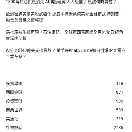
1800萬桶油供應消失 AI神話破滅 人人恐懼了 應該何時貪婪？
歐洲密謀美債美股武器化 挪威手持近萬億美元金融核武 特朗普：
拋售美資產必遭報復
馬杜羅被生擒再現「石油詛咒」 全球第四富國變全民乞食 政經角
度深度剖析
AI分身創40億美元帶貨額？ 攤手哥Khaby Lame如何引爆 IP X 電商
工業革命？
投資專欄
118
國際金融
877
投資理財
980
商業世界
539
美通社
319
社會熱話
2436