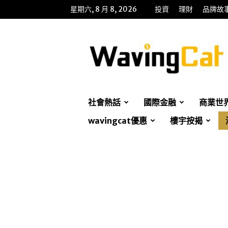
星期六, 8 月 8, 2026
投資
理財
品牌故
WavingCat
招
財
貓
社會熱話
國際金融
商業世
wavingcat優惠
樓宇按揭