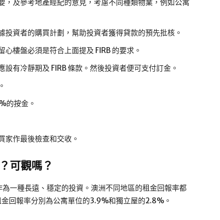
要，及參考地產經紀的意見，考慮不同種類物業，例如公寓
據投資者的購買計劃，幫助投資者獲得貸款的預先批核。
樓盤必須是符合上面提及 FIRB 的要求。
設有冷靜期及 FIRB 條款。然後投資者便可支付訂金。
。
0%的按金。
買家作最後檢查和交收。
？可觀嗎？
作為一種長遠、穩定的投資。澳洲不同地區的租金回報率都
金回報率分別為公寓單位的3.9%和獨立屋的2.8%。