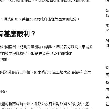
1.澳洲技術移民、2.偏遠地區技術移民 及 3.臨時技術
時
歐
核
數、職業類別、英語水平及政府擔保等因素再細分。
馬
民
有甚麼限制？
A
引
核准外國投資才能夠在澳洲購買樓盤，申請者可以網上申請並
項目取得FIRB 豁免證書（Exemption
免申請。
投
包括不能購買二手樓，如果購買閒置土地就必須在4年之內
國
投
商
不限。
美
歡迎的新南威爾士州，會額外設有針對外國人的稅項。還
社