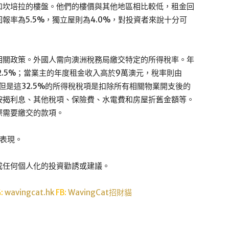
和坎培拉的樓盤。他們的樓價與其他地區相比較低，租金回
率為5.5%，獨立屋則為4.0%，對投資者來說十分可
相關政策。外國人需向澳洲稅務局繳交特定的所得稅率。年
2.5%；當業主的年度租金收入高於9萬澳元，稅率則由
但是這32.5%的所得稅稅項是扣除所有相關物業開支後的
按揭利息、其他稅項、保險費、水電費和房屋折舊金額等。
際需要繳交的款項。
表現。
成任何個人化的投資勸誘或建議。
G:
wavingcat.hk
FB:
WavingCat招財貓