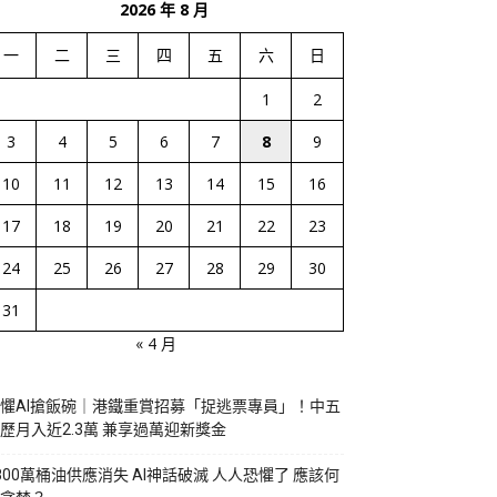
2026 年 8 月
一
二
三
四
五
六
日
1
2
3
4
5
6
7
8
9
10
11
12
13
14
15
16
17
18
19
20
21
22
23
24
25
26
27
28
29
30
31
« 4 月
懼AI搶飯碗｜港鐵重賞招募「捉逃票專員」！中五
歷月入近2.3萬 兼享過萬迎新獎金
800萬桶油供應消失 AI神話破滅 人人恐懼了 應該何