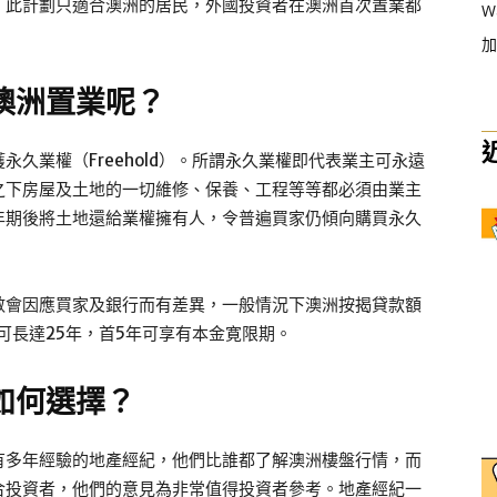
，此計劃只適合澳洲的居民，外國投資者在澳洲首次置業都
W
加
澳洲置業
呢？
久業權（Freehold）。所謂永久業權即代表業主可永遠
之下房屋及土地的一切維修、保養、工程等等都必須由業主
年期後將土地還給業權擁有人，令普遍買家仍傾向購買永久
數會因應買家及銀行而有差異，一般情況下澳洲按揭貸款額
期可長達25年，首5年可享有本金寛限期。
如何選擇？
有多年經驗的地產經紀，他們比誰都了解澳洲樓盤行情，而
合投資者，他們的意見為非常值得投資者參考。地產經紀一