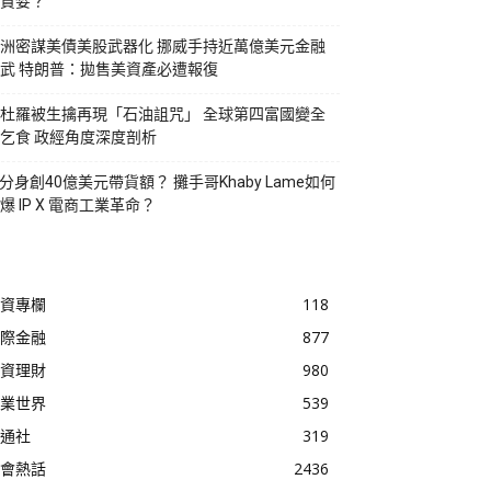
貪婪？
洲密謀美債美股武器化 挪威手持近萬億美元金融
武 特朗普：拋售美資產必遭報復
杜羅被生擒再現「石油詛咒」 全球第四富國變全
乞食 政經角度深度剖析
I分身創40億美元帶貨額？ 攤手哥Khaby Lame如何
爆 IP X 電商工業革命？
資專欄
118
際金融
877
資理財
980
業世界
539
通社
319
會熱話
2436