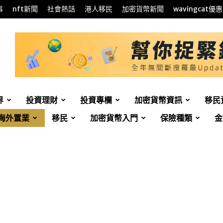
事
nft新聞
社會熱話
港人移民
加密貨幣新聞
wavingcat優惠
界
投資理財
投資專欄
加密貨幣資訊
移民
海外置業
移民
加密貨幣入門
保險種類
金