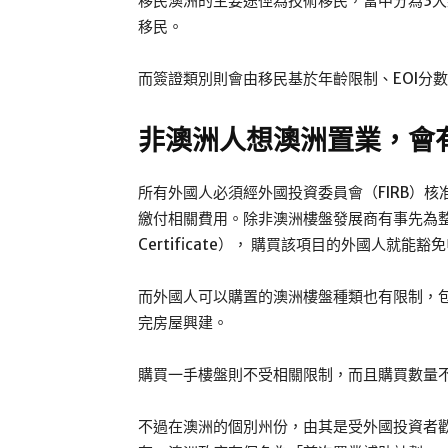
移民澳洲的主要途徑為技術移民，當中分為3大類：
移民。
而簽證類別則會由移民基於年齡限制、EOI分
非澳洲人想
澳洲
置業，會
所有外國人必須經外國投資委員會（FIRB）
繳付相關費用。除非澳洲樓盤發展商有事先為整個發展
Certificate）， 購買該項目的外國人就能豁
而外國人可以購置的澳洲樓盤種類也有限制，
完房屋興建。
購買一手樓盤則不受相關限制，而且購買數量
不過在澳洲的個別州份，由其是受外國投資者