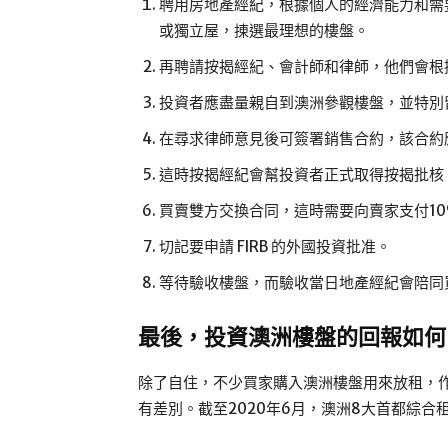
聘用房地產經紀，根據個人的經濟能力和需
或獨立屋，㨂選最理想的樓盤。
再聘請按揭經紀、會計師和律師，他們會根
投資者應盡量親自到澳洲參觀樓盤，並特別留心
在尋求律師意見後可簽署銷售合約，該合約應
這時按揭經紀會幫投資者正式取得按揭批核
買賣雙方交換合同，這時需要向賣家支付1
切記要申請 FIRB 的外國投資批准。
等待驗收樓盤，而驗收當日地產經紀會陪同
最後，投資澳洲樓盤的回報如何
除了自住，不少買家購入澳洲樓盤用來放租，
有差別。截至2020年6月，澳洲8大首都綜合租