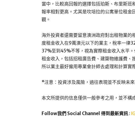
當中，比較高回報的選擇包括珀斯、布里斯班
報率相對更高。尤其是坎培拉的公寓單位租金回報
觀。
海外投資者還需要留意澳洲政府對出租物業的
度租金收入在9萬澳元以下的業主，稅率一律3
37%至到45%不等，視為實際租金收入水平。
租金收入，包括招租廣告費、建築物維護費、
所以業主最好僱用專業會計師去處理和計算實
*注意：投資涉及風險，過往表現並不反映未來
本文所提供的信息僅供一般參考之用，並不構
Follow我們 Social Channel 得到最新資訊
:
I