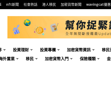
事
nft新聞
社會熱話
港人移民
加密貨幣新聞
wavingcat優惠
界
投資理財
投資專欄
加密貨幣資訊
移民
海外置業
移民
加密貨幣入門
保險種類
金