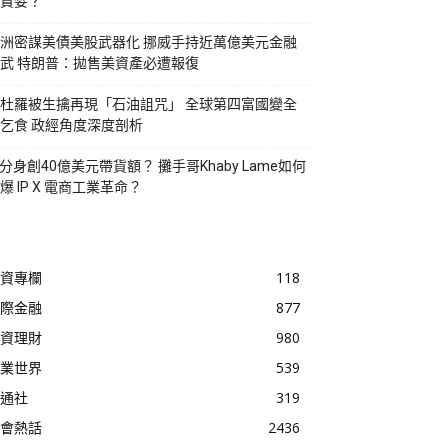
貪婪？
洲密謀美債美股武器化 挪威手持近萬億美元金融
武 特朗普：拋售美資產必遭報復
杜羅被生擒再現「石油詛咒」 全球第四富國變全
乞食 政經角度深度剖析
I分身創40億美元帶貨額？ 攤手哥Khaby Lame如何
爆 IP X 電商工業革命？
資專欄
118
際金融
877
資理財
980
業世界
539
通社
319
會熱話
2436