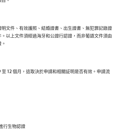
項目。
證明文件、有效護照、結婚證書、出生證書、無犯罪記錄證
件。以上文件須經過海牙和公證行認證，而非葡語文件須由
證。
 至 12 個月，這取決於申請和相關証明是否有效。申請流
進行生物認證