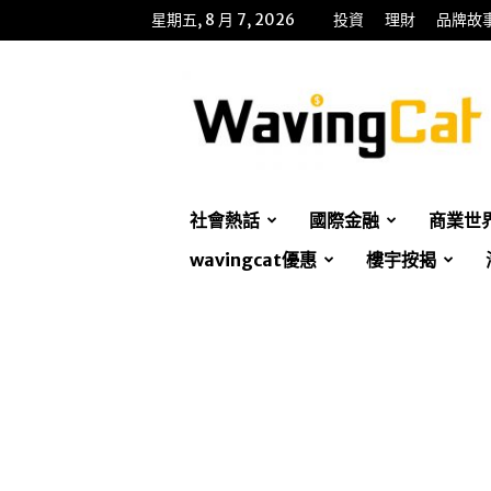
星期五, 8 月 7, 2026
投資
理財
品牌故
WavingCat
招
財
貓
社會熱話
國際金融
商業世
wavingcat優惠
樓宇按揭