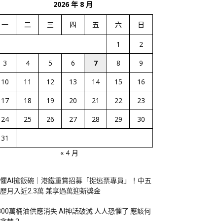
2026 年 8 月
一
二
三
四
五
六
日
1
2
3
4
5
6
7
8
9
10
11
12
13
14
15
16
17
18
19
20
21
22
23
24
25
26
27
28
29
30
31
« 4 月
懼AI搶飯碗｜港鐵重賞招募「捉逃票專員」！中五
歷月入近2.3萬 兼享過萬迎新獎金
800萬桶油供應消失 AI神話破滅 人人恐懼了 應該何