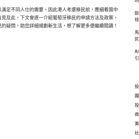
時
以滿足不同人仕的需要。因此港人考慮移民前，應細看箇中
歐
有見及此，下文會逐一介紹葡萄牙移民的申請方法及政策，
核
見的疑問，助您詳細規劃新生活，想了解更多便繼續閱讀！
馬
民
A
引
投
國
投
商
美
社