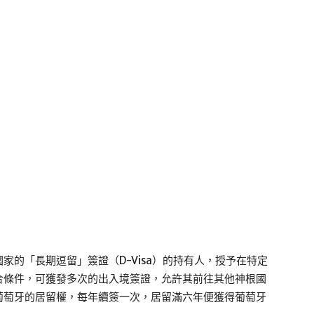
家的「長期逗留」簽證（D-Visa）的持有人，授予在特定
合條件，可獲發多次的出入境簽證，允許其前往其他神根國
葡萄牙的居留權，每年續簽一次，居留滿六年便獲得葡萄牙