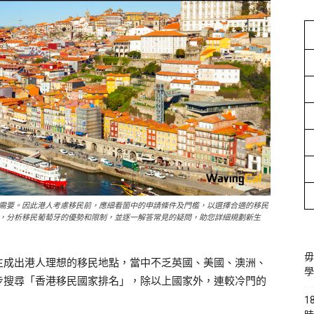
需要。因此港人考慮移民前，應細看箇中的申請條件及門檻，以選擇合適的移民
，分析移民葡萄牙的優勢和限制，並逐一解答常見的疑問，助您詳細規劃新生
毋
生成出港人理想的移民地點，當中不乏英國、美國、澳洲、
學
步搜尋「香港移民國家排名」，除以上國家外，連較冷門的
1