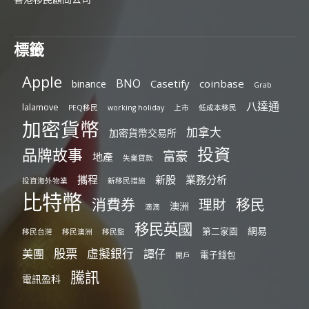
標籤
Apple
BNO
Casetify
coinbase
binance
Grab
八達通
lalamove
PEQ移民
working holiday
上市
低成本移民
加密貨幣
加拿大
加密貨幣交易所
投資
品牌故事
富豪
地產
失業貸款
攜程
新股
業務分析
投資海外物業
新移民措施
比特幣
消費券
移民
理財
澳洲
滴滴
移民英國
網易
第二家園
移民台灣
移民澳洲
移民監
股票
虛擬銀行
美團
譚仔
電子錢包
開戶
騰訊
電訊盈科