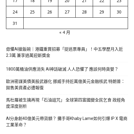
17
18
19
20
21
22
23
24
25
26
27
28
29
30
31
« 4 月
毋懼AI搶飯碗｜港鐵重賞招募「捉逃票專員」！中五學歷月入近
2.3萬 兼享過萬迎新獎金
1800萬桶油供應消失 AI神話破滅 人人恐懼了 應該何時貪婪？
歐洲密謀美債美股武器化 挪威手持近萬億美元金融核武 特朗普：
拋售美資產必遭報復
馬杜羅被生擒再現「石油詛咒」 全球第四富國變全民乞食 政經角
度深度剖析
AI分身創40億美元帶貨額？ 攤手哥Khaby Lame如何引爆 IP X 電商
工業革命？