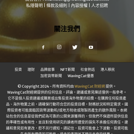
私隱聲明
|
條款及細則
|
內容授權
|
人才招聘
關注我們
投資
理財
品牌故事
NFT新聞
社會熱話
港人移民
加密貨幣新聞
WavingCat優惠
© Copyright 2024 - 所有資料均由
WavingCat 財經網
提供。
WavingCat財經網提供的任何信息，評論，建議或意見陳述僅供一般參考。
它不是個人投資建議或購買或出售投資海外物業的招攬。在購買任何投資產
品、海外物業之前，請確保行動符合您的投資目標，財務狀況和特定需求。國
際投資者可能面臨因貨幣波動和/或地方稅收或限製而產生的額外風險。本網
站包含的信息是從我們認為可靠的公開來源獲得的，但我們不保證所提供信息
的準確性或有用性，並且對使用研究的讀者所遭受的損失不承擔任何責任。建
議和意見如有更改，恕不另行通知。請記住，投資可能會上下波動，投資可能