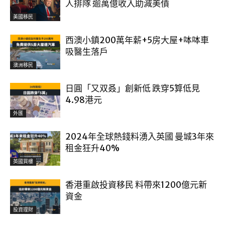
人排隊 逾萬億收入助減美債
美國移民
西澳小鎮200萬年薪+5房大屋+呠呠車
吸醫生落戶
澳洲移民
日圓「又双叒」創新低 跌穿5算低見
4.98港元
外匯
2024年全球熱錢料湧入英國 曼城3年來
租金狂升40%
英國買樓
香港重啟投資移民 料帶來1200億元新
資金
投資理財