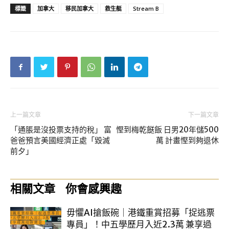
標籤
加拿大
移民加拿大
救生艇
Stream B
上一篇文章
下一篇文章
「通脹是沒投票支持的稅」 富
慳到梅乾餸飯 日男20年儲500
爸爸預言美國經濟正處「毀滅
萬 計畫慳到夠退休
前夕」
相關文章
你會感興趣
毋懼AI搶飯碗｜港鐵重賞招募「捉逃票
專員」！中五學歷月入近2.3萬 兼享過