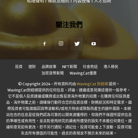
私隱聲明
|
條款及細則
|
內容授權
|
人才招聘
關注我們
投資
理財
品牌故事
NFT新聞
社會熱話
港人移民
加密貨幣新聞
WavingCat優惠
© Copyright 2024 - 所有資料均由
WavingCat 財經網
提供。
WavingCat財經網提供的任何信息，評論，建議或意見陳述僅供一般參考。
它不是個人投資建議或購買或出售投資海外物業的招攬。在購買任何投資產
品、海外物業之前，請確保行動符合您的投資目標，財務狀況和特定需求。國
際投資者可能面臨因貨幣波動和/或地方稅收或限製而產生的額外風險。本網
站包含的信息是從我們認為可靠的公開來源獲得的，但我們不保證所提供信息
的準確性或有用性，並且對使用研究的讀者所遭受的損失不承擔任何責任。建
議和意見如有更改，恕不另行通知。請記住，投資可能會上下波動，投資可能
失去所有價值的可能性，過去的表現並不預示未來的結果。