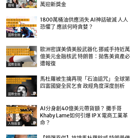
萬迎新獎金
職場
1800萬桶油供應消失 AI神話破滅 人人
恐懼了 應該何時貪婪？
國際金融
歐洲密謀美債美股武器化 挪威手持近萬
億美元金融核武 特朗普：拋售美資產必
遭報復
國際金融
馬杜羅被生擒再現「石油詛咒」 全球第
四富國變全民乞食 政經角度深度剖析
國際金融
AI分身創40億美元帶貨額？ 攤手哥
Khaby Lame如何引爆 IP X 電商工業革
命？
人物故事