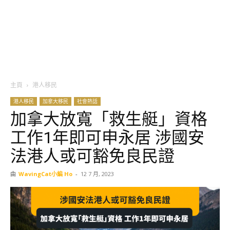
主頁
港人移民
港人移民
加拿大移民
社會熱話
加拿大放寬「救生艇」資格
工作1年即可申永居 涉國安
法港人或可豁免良民證
由
WavingCat小編 Ho
-
12 7 月, 2023