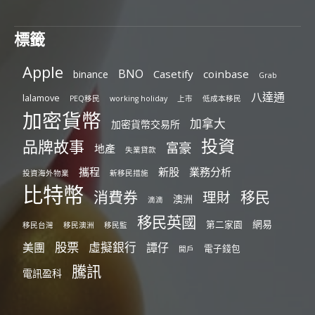
標籤
Apple
BNO
Casetify
coinbase
binance
Grab
八達通
lalamove
PEQ移民
working holiday
上市
低成本移民
加密貨幣
加拿大
加密貨幣交易所
投資
品牌故事
富豪
地產
失業貸款
攜程
新股
業務分析
投資海外物業
新移民措施
比特幣
消費券
移民
理財
澳洲
滴滴
移民英國
網易
第二家園
移民台灣
移民澳洲
移民監
股票
虛擬銀行
美團
譚仔
電子錢包
開戶
騰訊
電訊盈科