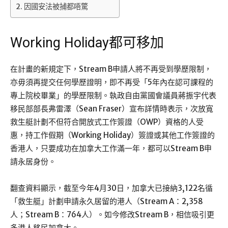
因國安法被捕都唔驚
Working Holiday都可移加
在計畫的新規定下，Stream B申請人將不再受到學歷限制，
亦毋須再提交任何學歷證明，即不再受「5年內在認可課程的
專上院校畢業」的學歷限制。執政自由黨國會議員蔣振宇代表
移民部部長弗雷澤（Sean Fraser）宣布詳情時表示，次放寬
救生艇計劃不但符合開放式工作簽證（OWP）資格的人受
惠，持工作假期（Working Holiday）簽證或其他工作簽證的
香港人，只要成功在加拿大工作滿一年，都可以Stream B申
請永居身份。
翻查資料顯示，截至今年4月30日，加拿大已接納3,122名循
「救生艇」計劃申請永久居留的港人（Stream A：2,358
人；Stream B：764人）。如今修改Stream B，相信吸引更
多港人移民加拿大。