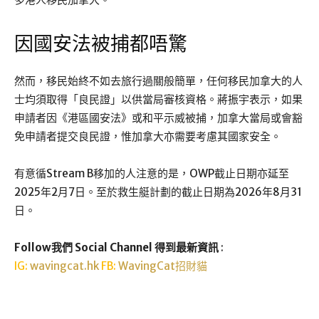
因國安法被捕都唔驚
然而，移民始終不如去旅行過關般簡單，任何移民加拿大的人
士均須取得「良民證」以供當局審核資格。蔣振宇表示，如果
申請者因《港區國安法》或和平示威被捕，加拿大當局或會豁
免申請者提交良民證，惟加拿大亦需要考慮其國家安全。
有意循Stream B移加的人注意的是，OWP截止日期亦延至
2025年2月7日。至於救生艇計劃的截止日期為2026年8月31
日。
Follow我們 Social Channel 得到最新資訊
:
IG:
wavingcat.hk
FB:
WavingCat招財貓