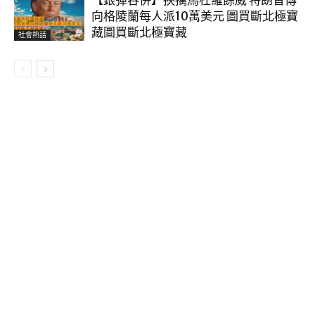
【銀彈吞併】挾擒馬杜羅餘威 特朗普傳
向格陵蘭每人派10萬美元 圖買斷北極寶
藏圖買斷北極寶藏
社會熱話