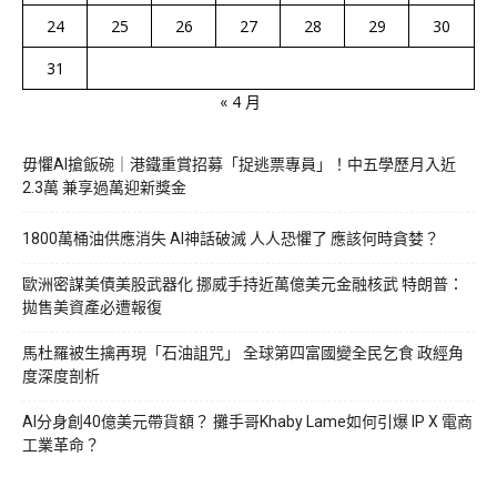
24
25
26
27
28
29
30
31
« 4 月
毋懼AI搶飯碗｜港鐵重賞招募「捉逃票專員」！中五學歷月入近
2.3萬 兼享過萬迎新獎金
1800萬桶油供應消失 AI神話破滅 人人恐懼了 應該何時貪婪？
歐洲密謀美債美股武器化 挪威手持近萬億美元金融核武 特朗普：
拋售美資產必遭報復
馬杜羅被生擒再現「石油詛咒」 全球第四富國變全民乞食 政經角
度深度剖析
AI分身創40億美元帶貨額？ 攤手哥Khaby Lame如何引爆 IP X 電商
工業革命？