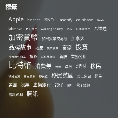
標籤
Apple
BNO
Casetify
coinbase
binance
Grab
八達通
lalamove
PEQ移民
working holiday
上市
低成本移民
加密貨幣
加拿大
加密貨幣交易所
投資
品牌故事
富豪
地產
失業貸款
攜程
新股
業務分析
投資海外物業
新移民措施
比特幣
消費券
移民
理財
澳洲
滴滴
移民英國
網易
第二家園
移民台灣
移民澳洲
移民監
股票
虛擬銀行
美團
譚仔
電子錢包
開戶
騰訊
電訊盈科