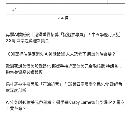
31
« 4 月
毋懼AI搶飯碗｜港鐵重賞招募「捉逃票專員」！中五學歷月入近
2.3萬 兼享過萬迎新獎金
1800萬桶油供應消失 AI神話破滅 人人恐懼了 應該何時貪婪？
歐洲密謀美債美股武器化 挪威手持近萬億美元金融核武 特朗普：
拋售美資產必遭報復
馬杜羅被生擒再現「石油詛咒」 全球第四富國變全民乞食 政經角
度深度剖析
AI分身創40億美元帶貨額？ 攤手哥Khaby Lame如何引爆 IP X 電商
工業革命？