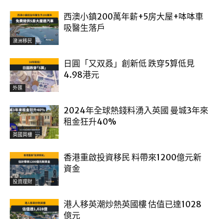
西澳小鎮200萬年薪+5房大屋+呠呠車
吸醫生落戶
澳洲移民
日圓「又双叒」創新低 跌穿5算低見
4.98港元
外匯
2024年全球熱錢料湧入英國 曼城3年來
租金狂升40%
英國買樓
香港重啟投資移民 料帶來1200億元新
資金
投資理財
港人移英潮炒熱英國樓 估值已達1028
億元