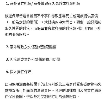
意外身亡賠償/ 意外導致永久傷殘或殘廢賠償
旅遊保單普遍會就因不幸事件導致旅客死亡或殘疾提供彌償
（一般為定額的彌償）。就殘疾的申索而言，彌償一般只限於
永久性質的殘疾，而保單亦會就各項的殘疾類別訂明個別可申
索的彌償限額。
意外導致永久傷殘或殘廢賠償
因疾病或意外引致醫療費用賠償
個人責任保障
此項保障涵蓋基於閣下的疏忽引致第三者身體受傷或財物損失
或損毀所可能面臨的法律責任。合理的法律費用及開支均涵蓋
在保障範圍，惟保障將受制於訂明的彌償限額。