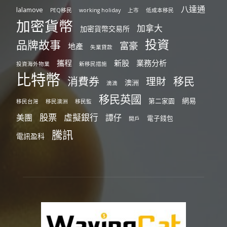
八達通
lalamove
PEQ移民
working holiday
上市
低成本移民
加密貨幣
加拿大
加密貨幣交易所
投資
品牌故事
富豪
地產
失業貸款
攜程
新股
業務分析
投資海外物業
新移民措施
比特幣
消費券
移民
理財
澳洲
滴滴
移民英國
網易
第二家園
移民台灣
移民澳洲
移民監
股票
虛擬銀行
美團
譚仔
電子錢包
開戶
騰訊
電訊盈科