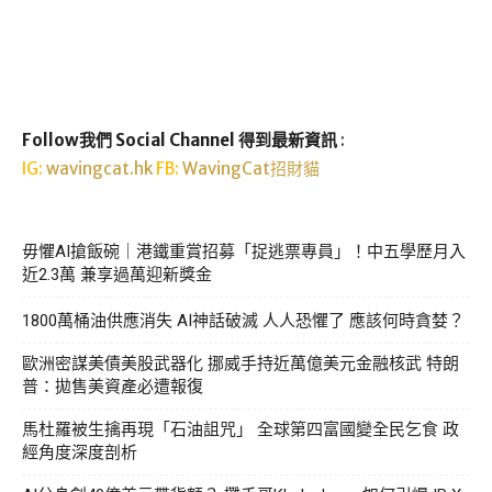
Follow我們 Social Channel 得到最新資訊
:
IG:
wavingcat.hk
FB:
WavingCat招財貓
毋懼AI搶飯碗｜港鐵重賞招募「捉逃票專員」！中五學歷月入
近2.3萬 兼享過萬迎新獎金
1800萬桶油供應消失 AI神話破滅 人人恐懼了 應該何時貪婪？
歐洲密謀美債美股武器化 挪威手持近萬億美元金融核武 特朗
普：拋售美資產必遭報復
馬杜羅被生擒再現「石油詛咒」 全球第四富國變全民乞食 政
經角度深度剖析