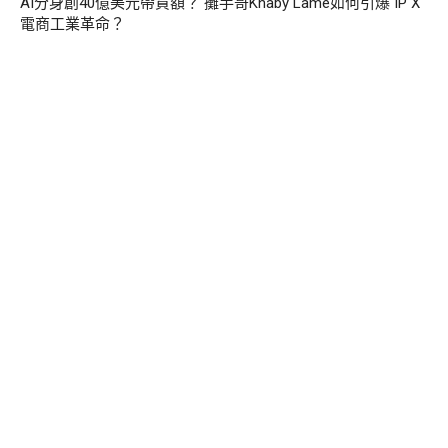
AI分身創40億美元帶貨額？ 攤手哥Khaby Lame如何引爆 IP X
電商工業革命？