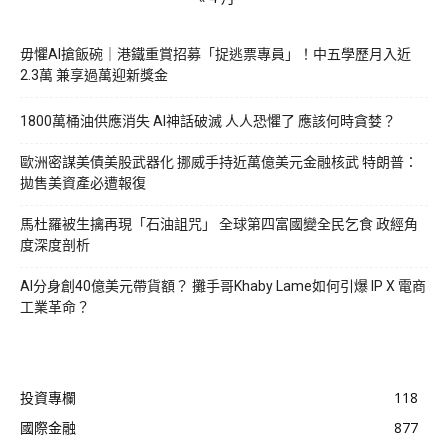
毋懼AI搶飯碗｜港鐵重賞招募「捉逃票專員」！中五學歷月入近
2.3萬 兼享過萬迎新獎金
1800萬桶油供應消失 AI神話破滅 人人恐懼了 應該何時貪婪？
歐洲密謀美債美股武器化 挪威手持近萬億美元金融核武 特朗普：
拋售美資產必遭報復
馬杜羅被生擒再現「石油詛咒」 全球第四富國變全民乞食 政經角
度深度剖析
AI分身創40億美元帶貨額？ 攤手哥Khaby Lame如何引爆 IP X 電商
工業革命？
投資專欄
118
國際金融
877