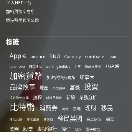
10大NFT平台
加密貨幣交易所
香港移民顧問公司
標籤
Apple
BNO
Casetify
coinbase
binance
Grab
八達通
lalamove
PEQ移民
working holiday
上市
低成本移民
加密貨幣
加拿大
加密貨幣交易所
投資
品牌故事
富豪
地產
失業貸款
攜程
新股
業務分析
投資海外物業
新移民措施
比特幣
消費券
移民
理財
澳洲
滴滴
移民英國
網易
第二家園
移民台灣
移民澳洲
移民監
股票
虛擬銀行
美團
譚仔
電子錢包
開戶