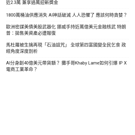
近2.3萬 兼享過萬迎新獎金
1800萬桶油供應消失 AI神話破滅 人人恐懼了 應該何時貪婪？
歐洲密謀美債美股武器化 挪威手持近萬億美元金融核武 特朗
普：拋售美資產必遭報復
馬杜羅被生擒再現「石油詛咒」 全球第四富國變全民乞食 政
經角度深度剖析
AI分身創40億美元帶貨額？ 攤手哥Khaby Lame如何引爆 IP X
電商工業革命？