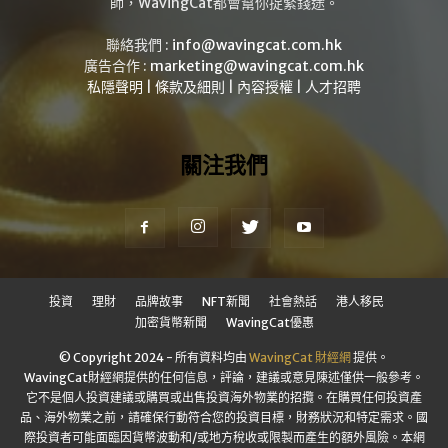
師，WavingCat都會幫你捉緊錢途。
聯絡我們 :
info@wavingcat.com.hk
廣告合作 :
marketing@wavingcat.com.hk
私隱聲明
|
條款及細則
|
內容授權
|
人才招聘
關注我們
投資
理財
品牌故事
NFT新聞
社會熱話
港人移民
加密貨幣新聞
WavingCat優惠
© Copyright 2024 - 所有資料均由
WavingCat 財經網
提供。
WavingCat財經網提供的任何信息，評論，建議或意見陳述僅供一般參考。
它不是個人投資建議或購買或出售投資海外物業的招攬。在購買任何投資產
品、海外物業之前，請確保行動符合您的投資目標，財務狀況和特定需求。國
際投資者可能面臨因貨幣波動和/或地方稅收或限製而產生的額外風險。本網