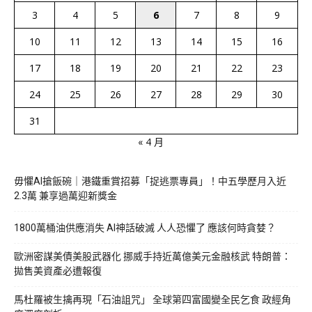
3
4
5
6
7
8
9
10
11
12
13
14
15
16
17
18
19
20
21
22
23
24
25
26
27
28
29
30
31
« 4 月
毋懼AI搶飯碗｜港鐵重賞招募「捉逃票專員」！中五學歷月入近
2.3萬 兼享過萬迎新獎金
1800萬桶油供應消失 AI神話破滅 人人恐懼了 應該何時貪婪？
歐洲密謀美債美股武器化 挪威手持近萬億美元金融核武 特朗普：
拋售美資產必遭報復
馬杜羅被生擒再現「石油詛咒」 全球第四富國變全民乞食 政經角