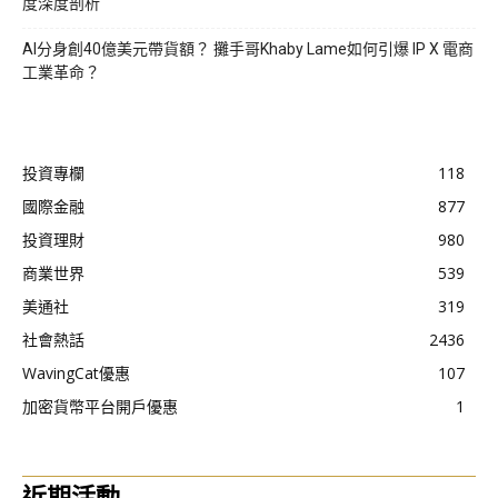
度深度剖析
AI分身創40億美元帶貨額？ 攤手哥Khaby Lame如何引爆 IP X 電商
工業革命？
投資專欄
118
國際金融
877
投資理財
980
商業世界
539
美通社
319
社會熱話
2436
WavingCat優惠
107
加密貨幣平台開戶優惠
1
近期活動