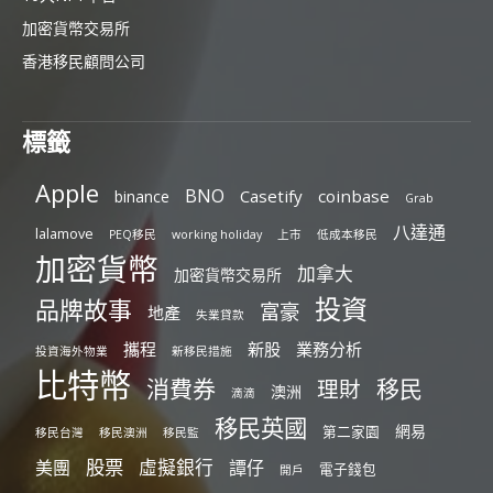
加密貨幣交易所
香港移民顧問公司
標籤
Apple
BNO
Casetify
coinbase
binance
Grab
八達通
lalamove
PEQ移民
working holiday
上市
低成本移民
加密貨幣
加拿大
加密貨幣交易所
投資
品牌故事
富豪
地產
失業貸款
攜程
新股
業務分析
投資海外物業
新移民措施
比特幣
消費券
移民
理財
澳洲
滴滴
移民英國
網易
第二家園
移民台灣
移民澳洲
移民監
股票
虛擬銀行
美團
譚仔
電子錢包
開戶