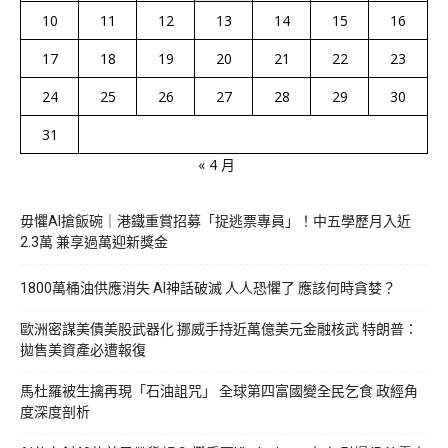
10
11
12
13
14
15
16
17
18
19
20
21
22
23
24
25
26
27
28
29
30
31
« 4 月
毋懼AI搶飯碗｜港鐵重賞招募「捉逃票專員」！中五學歷月入近
2.3萬 兼享過萬迎新獎金
1800萬桶油供應消失 AI神話破滅 人人恐懼了 應該何時貪婪？
歐洲密謀美債美股武器化 挪威手持近萬億美元金融核武 特朗普：
拋售美資產必遭報復
馬杜羅被生擒再現「石油詛咒」 全球第四富國變全民乞食 政經角
度深度剖析