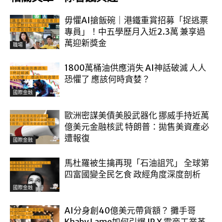
毋懼AI搶飯碗｜港鐵重賞招募「捉逃票
專員」！中五學歷月入近2.3萬 兼享過
萬迎新獎金
職場
1800萬桶油供應消失 AI神話破滅 人人
恐懼了 應該何時貪婪？
國際金融
歐洲密謀美債美股武器化 挪威手持近萬
億美元金融核武 特朗普：拋售美資產必
遭報復
國際金融
馬杜羅被生擒再現「石油詛咒」 全球第
四富國變全民乞食 政經角度深度剖析
國際金融
AI分身創40億美元帶貨額？ 攤手哥