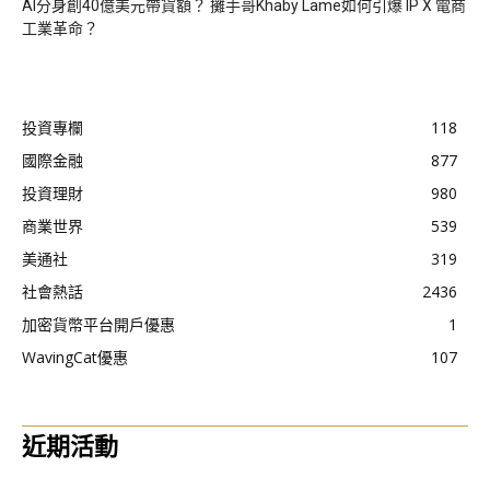
AI分身創40億美元帶貨額？ 攤手哥Khaby Lame如何引爆 IP X 電商
工業革命？
投資專欄
118
國際金融
877
投資理財
980
商業世界
539
美通社
319
社會熱話
2436
加密貨幣平台開戶優惠
1
WavingCat優惠
107
近期活動