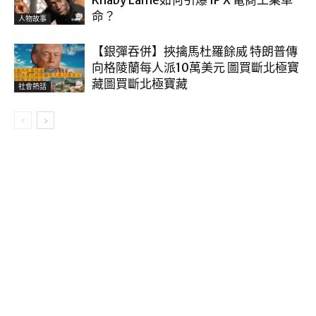
Khaby Lame如何引爆 IP X 電商工業革
命？
人物故事
【銀彈吞併】挾擒馬杜羅餘威 特朗普傳
向格陵蘭每人派10萬美元 圖買斷北極寶
藏圖買斷北極寶藏
社會熱話