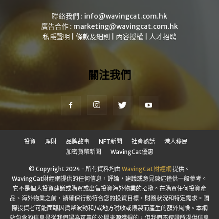
聯絡我們 :
info@wavingcat.com.hk
廣告合作 :
marketing@wavingcat.com.hk
私隱聲明
|
條款及細則
|
內容授權
|
人才招聘
關注我們
投資
理財
品牌故事
NFT新聞
社會熱話
港人移民
加密貨幣新聞
WavingCat優惠
© Copyright 2024 - 所有資料均由
WavingCat 財經網
提供。
WavingCat財經網提供的任何信息，評論，建議或意見陳述僅供一般參考。
它不是個人投資建議或購買或出售投資海外物業的招攬。在購買任何投資產
品、海外物業之前，請確保行動符合您的投資目標，財務狀況和特定需求。國
際投資者可能面臨因貨幣波動和/或地方稅收或限製而產生的額外風險。本網
站包含的信息是從我們認為可靠的公開來源獲得的，但我們不保證所提供信息