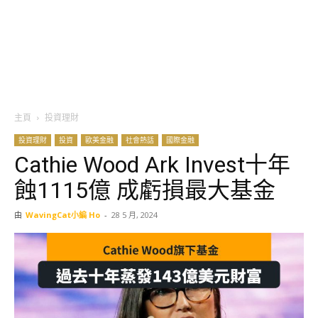
主頁
投資理財
投資理財
投資
歐美金融
社會熱話
國際金融
Cathie Wood Ark Invest十年
蝕1115億 成虧損最大基金
由
WavingCat小編 Ho
-
28 5 月, 2024