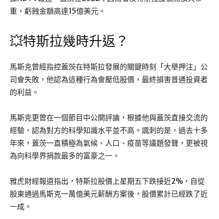
重，虧蝕金額高達15億美元。
💥特斯拉幾時升返？
馬斯克曾經指控蓋茨在特斯拉發展的關鍵時刻「大舉押注」公
司會失敗，他認為這種行為會壓低股價，最終損害普通投資者
的利益。
馬斯克更曾在一個節目中公開評論，根據他與蓋茨直接交流的
經驗，認為對方的科學知識水平並不高。諷刺的是，過去十多
年來，蓋茨一直積極為氣候、人口、疫苗等議題發聲，更被視
為向科學界捐款最多的富豪之一。
雅虎財經報道指出，特斯拉股價上星期五下跌接近2%，自從
股東通過馬斯克一萬億美元薪酬方案後，股價累計已經跌了近
一成。