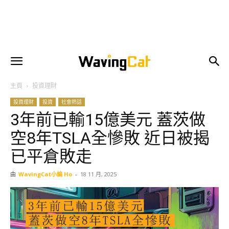
主頁
投資理財
投資理財
投資
社會熱話
3年前已輸15億美元 蓋茨做
空8年TSLA全慘敗 近日被揭
已平倉敗走
由
WavingCat小編 Ho
-
18 11 月, 2025