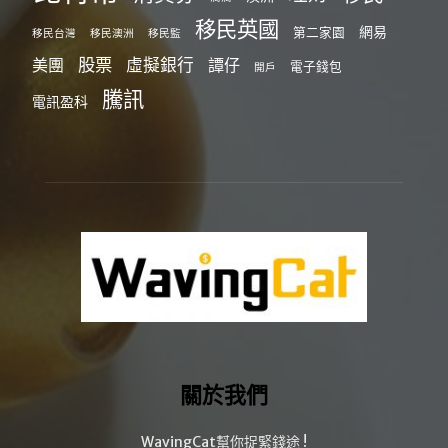
移民英國
網易
第二家園
移民台灣
移民澳洲
移民監
股票
虛擬銀行
美團
譚仔
電子錢包
開戶
騰訊
電訊盈科
關於我們
WavingCat幫你捉緊錢途 !