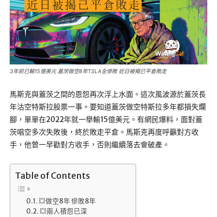
3年前已輸15億美元 蓋茨做空8年TSLA全慘敗 近日被揭已平倉敗走
馬斯克與蓋茨之間的恩怨再次浮上水面。這次風波源於蓋茨長
年沽空特斯拉股票一事。要知道蓋茨做空特斯拉多年都損失爛
腳，單單在2022年就一舉輸15億美元。有網民爆料，面對蓋
茨唱空多次失敗後，終於敗走平倉。馬斯克再度呼籲對方收
手，他曾一早勸對方收手，否則繼續落去會破產。
Table of Contents
💥做空8年 慘敗8年
💥兩人積怨已深