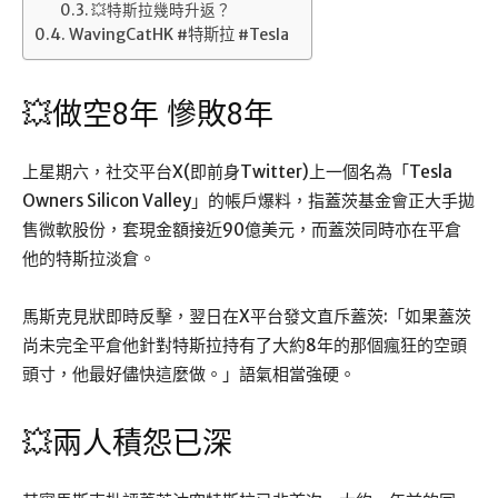
💥特斯拉幾時升返？
WavingCatHK #特斯拉 #Tesla
💥做空8年 慘敗8年
上星期六，社交平台X(即前身Twitter)上一個名為「Tesla
Owners Silicon Valley」的帳戶爆料，指蓋茨基金會正大手拋
售微軟股份，套現金額接近90億美元，而蓋茨同時亦在平倉
他的特斯拉淡倉。
馬斯克見狀即時反擊，翌日在X平台發文直斥蓋茨:「如果蓋茨
尚未完全平倉他針對特斯拉持有了大約8年的那個瘋狂的空頭
頭寸，他最好儘快這麼做。」語氣相當強硬。
💥兩人積怨已深