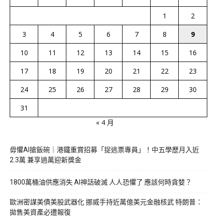
1
2
3
4
5
6
7
8
9
10
11
12
13
14
15
16
17
18
19
20
21
22
23
24
25
26
27
28
29
30
31
« 4 月
毋懼AI搶飯碗｜港鐵重賞招募「捉逃票專員」！中五學歷月入近
2.3萬 兼享過萬迎新獎金
1800萬桶油供應消失 AI神話破滅 人人恐懼了 應該何時貪婪？
歐洲密謀美債美股武器化 挪威手持近萬億美元金融核武 特朗普：
拋售美資產必遭報復