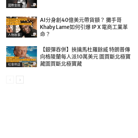
國際金融
AI分身創40億美元帶貨額？ 攤手哥
Khaby Lame如何引爆 IP X 電商工業革
命？
人物故事
【銀彈吞併】挾擒馬杜羅餘威 特朗普傳
向格陵蘭每人派10萬美元 圖買斷北極寶
藏圖買斷北極寶藏
社會熱話