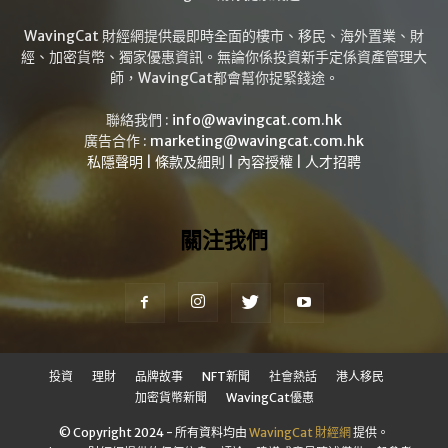
WavingCat 財經網提供最即時全面的樓市、移民、海外置業、財
經、加密貨幣、獨家優惠資訊。無論你係投資新手定係資產管理大
師，WavingCat都會幫你捉緊錢途。
聯絡我們 :
info@wavingcat.com.hk
廣告合作 :
marketing@wavingcat.com.hk
私隱聲明
|
條款及細則
|
內容授權
|
人才招聘
關注我們
投資
理財
品牌故事
NFT新聞
社會熱話
港人移民
加密貨幣新聞
WavingCat優惠
© Copyright 2024 - 所有資料均由
WavingCat 財經網
提供。