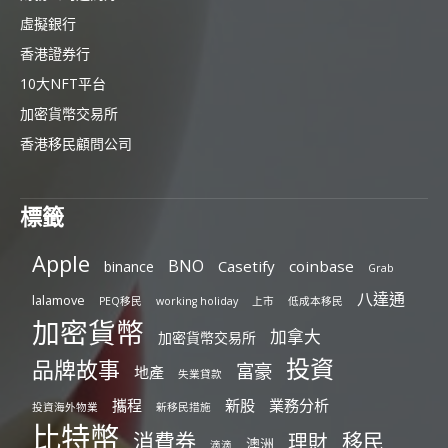
虛擬銀行
香港證券行
10大NFT平台
加密貨幣交易所
香港移民顧問公司
標籤
Apple
BNO
Casetify
coinbase
binance
Grab
八達通
lalamove
PEQ移民
working holiday
上市
低成本移民
加密貨幣
加拿大
加密貨幣交易所
投資
品牌故事
富豪
地產
失業貸款
攜程
新股
業務分析
投資海外物業
新移民措施
比特幣
消費券
移民
理財
澳洲
滴滴