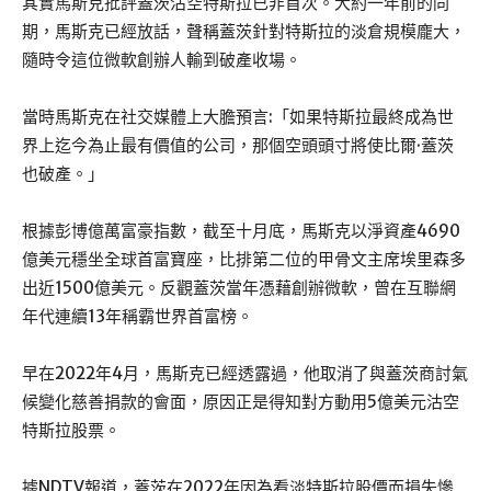
其實馬斯克批評蓋茨沽空特斯拉已非首次。大約一年前的同
期，馬斯克已經放話，聲稱蓋茨針對特斯拉的淡倉規模龐大，
隨時令這位微軟創辦人輸到破產收場。
當時馬斯克在社交媒體上大膽預言:「如果特斯拉最終成為世
界上迄今為止最有價值的公司，那個空頭頭寸將使比爾·蓋茨
也破產。」
根據彭博億萬富豪指數，截至十月底，馬斯克以淨資產4690
億美元穩坐全球首富寶座，比排第二位的甲骨文主席埃里森多
出近1500億美元。反觀蓋茨當年憑藉創辦微軟，曾在互聯網
年代連續13年稱霸世界首富榜。
早在2022年4月，馬斯克已經透露過，他取消了與蓋茨商討氣
候變化慈善捐款的會面，原因正是得知對方動用5億美元沽空
特斯拉股票。
據NDTV報道，蓋茨在2022年因為看淡特斯拉股價而損失慘