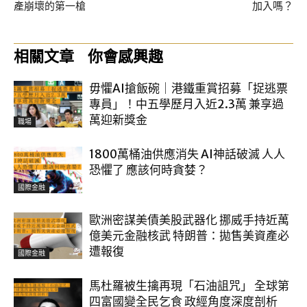
產崩壞的第一槍
加入嗎？
相關文章
你會感興趣
毋懼AI搶飯碗｜港鐵重賞招募「捉逃票
專員」！中五學歷月入近2.3萬 兼享過
萬迎新獎金
職場
1800萬桶油供應消失 AI神話破滅 人人
恐懼了 應該何時貪婪？
國際金融
歐洲密謀美債美股武器化 挪威手持近萬
億美元金融核武 特朗普：拋售美資產必
遭報復
國際金融
馬杜羅被生擒再現「石油詛咒」 全球第
四富國變全民乞食 政經角度深度剖析