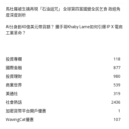
馬杜羅被生擒再現「石油詛咒」 全球第四富國變全民乞食 政經角
度深度剖析
AI分身創40億美元帶貨額？ 攤手哥Khaby Lame如何引爆 IP X 電商
工業革命？
投資專欄
118
國際金融
877
投資理財
980
商業世界
539
美通社
319
社會熱話
2436
加密貨幣平台開戶優惠
1
WavingCat優惠
107