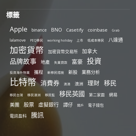
標籤
Apple
BNO
Casetify
coinbase
binance
Grab
八達通
lalamove
PEQ移民
working holiday
上市
低成本移民
加密貨幣
加拿大
加密貨幣交易所
投資
品牌故事
富豪
地產
失業貸款
攜程
新股
業務分析
投資海外物業
新移民措施
比特幣
消費券
移民
理財
澳洲
滴滴
移民英國
網易
第二家園
移民台灣
移民澳洲
移民監
股票
虛擬銀行
美團
譚仔
電子錢包
開戶
騰訊
電訊盈科