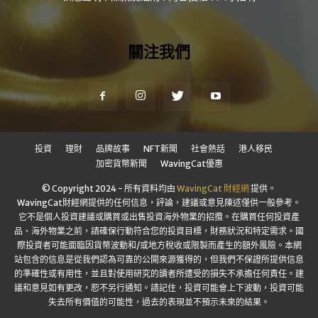
關注我們
投資
理財
品牌故事
NFT新聞
社會熱話
港人移民
加密貨幣新聞
WavingCat優惠
© Copyright 2024 - 所有資料均由
WavingCat 財經網
提供。
WavingCat財經網提供的任何信息，評論，建議或意見陳述僅供一般參考。
它不是個人投資建議或購買或出售投資海外物業的招攬。在購買任何投資產
品、海外物業之前，請確保行動符合您的投資目標，財務狀況和特定需求。國
際投資者可能面臨因貨幣波動和/或地方稅收或限製而產生的額外風險。本網
站包含的信息是從我們認為可靠的公開來源獲得的，但我們不保證所提供信息
的準確性或有用性，並且對使用研究的讀者所遭受的損失不承擔任何責任。建
議和意見如有更改，恕不另行通知。請記住，投資可能會上下波動，投資可能
失去所有價值的可能性，過去的表現並不預示未來的結果。