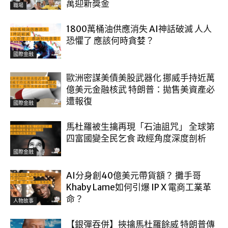
萬迎新獎金
職場
1800萬桶油供應消失 AI神話破滅 人人
恐懼了 應該何時貪婪？
國際金融
歐洲密謀美債美股武器化 挪威手持近萬
億美元金融核武 特朗普：拋售美資產必
遭報復
國際金融
馬杜羅被生擒再現「石油詛咒」 全球第
四富國變全民乞食 政經角度深度剖析
國際金融
AI分身創40億美元帶貨額？ 攤手哥
Khaby Lame如何引爆 IP X 電商工業革
命？
人物故事
【銀彈吞併】挾擒馬杜羅餘威 特朗普傳