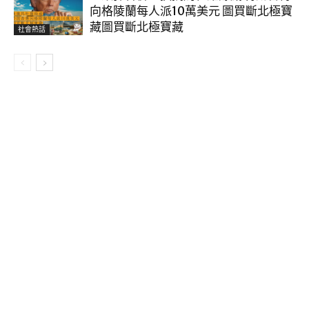
向格陵蘭每人派10萬美元 圖買斷北極寶
藏圖買斷北極寶藏
社會熱話