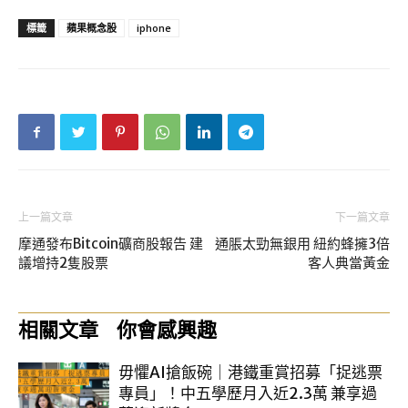
標籤
蘋果概念股
iphone
上一篇文章
下一篇文章
摩通發布Bitcoin礦商股報告 建
通脹太勁無銀用 紐約蜂擁3倍
議增持2隻股票
客人典當黃金
相關文章
你會感興趣
毋懼AI搶飯碗｜港鐵重賞招募「捉逃票
專員」！中五學歷月入近2.3萬 兼享過