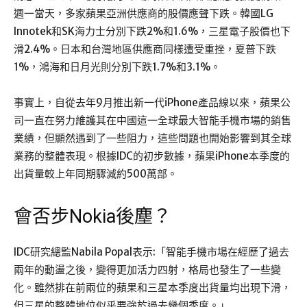
週一當天，多家蘋果亞洲供應商的股價應聲下跌。韓國LG
Innotek和SK海力士分別下跌2%和1.6%，三星電子股價也下
滑2.4%。日本和台灣地區供應商同樣遭受重挫，夏普下跌
1%，鴻海和日月光則分別下跌1.7%和3.1%。
事實上，自從去年9月推出新一代iPhone產品線以來，蘋果公
司一直在努力維護其在中國這一全球最大智能手機市場的銷售
業績，但顯然遇到了一些阻力，這些問題也開始影響到其全球
業務的整體表現。根據IDC的初步數據，蘋果iPhone本季度的
出貨量較上年同期驟減約500萬部。
會否步Nokia後塵？
IDC研究總監Nabila Popal表示:「智能手機市場在經歷了過去
兩年的動盪之後，變得更加活力四射，格局也發生了一些變
化。雖然排在前兩位的蘋果和三星本季度出貨量均出現下滑，
但三星的整體地位似乎要強於過去幾個季度。」