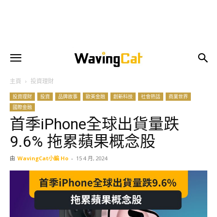
主頁
投資理財
投資理財
投資
品牌故事
歐美金融
創新科技
社會熱話
商業世界
國際金融
首季iPhone全球出貨量跌
9.6% 拖累蘋果概念股
由
WavingCat小編 Ho
-
15 4 月, 2024