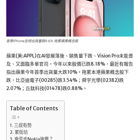
首季iPhone全球出貨量跌9.6% 拖累蘋果概念股
蘋果(美:APPL)在AI發展落後、銷售量下跌、Vision Pro未能普
及、又面臨多單官司，今年以來股價已跌8.18%，最近有報告
指出蘋果今年首季出貨量大跌10%，拖累本港蘋果概念股下
跌，比亞迪電子(00285)跌3.54%；舜宇光學(02382)跌
2.07%；丘鈦科技(01478)跌0.88%。
Table of Contents
三叔有勢
累街坊
會否步Nokia後塵？