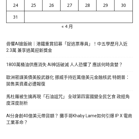
24
25
26
27
28
29
30
31
« 4 月
毋懼AI搶飯碗｜港鐵重賞招募「捉逃票專員」！中五學歷月入近
2.3萬 兼享過萬迎新獎金
1800萬桶油供應消失 AI神話破滅 人人恐懼了 應該何時貪婪？
歐洲密謀美債美股武器化 挪威手持近萬億美元金融核武 特朗普：
拋售美資產必遭報復
馬杜羅被生擒再現「石油詛咒」 全球第四富國變全民乞食 政經角
度深度剖析
AI分身創40億美元帶貨額？ 攤手哥Khaby Lame如何引爆 IP X 電商
工業革命？