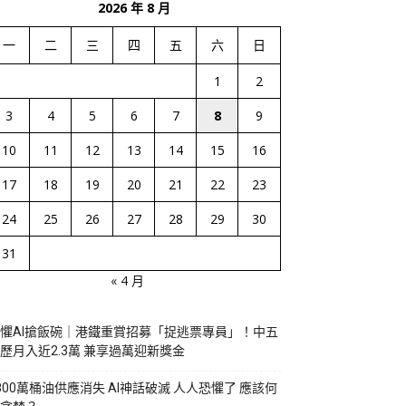
2026 年 8 月
一
二
三
四
五
六
日
1
2
3
4
5
6
7
8
9
10
11
12
13
14
15
16
17
18
19
20
21
22
23
24
25
26
27
28
29
30
31
« 4 月
懼AI搶飯碗｜港鐵重賞招募「捉逃票專員」！中五
歷月入近2.3萬 兼享過萬迎新獎金
800萬桶油供應消失 AI神話破滅 人人恐懼了 應該何