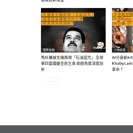
國際金融
人物故事
馬杜羅被生擒再現「石油詛咒」 全球
AI分身創4
第四富國變全民乞食 政經角度深度剖
Khaby La
析
革命？