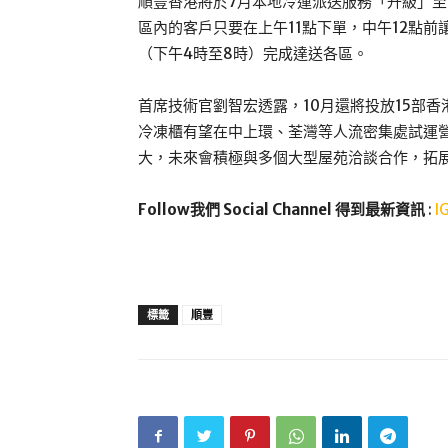
順豐香港將於7月本地冷運派送服務「升級」
區內的客戶只要在上午11點下單，中午12點
（下午4時至8時）完成達送各區。
首席技術官劉智宏透露，10月還將投放15部
冷凍櫃有望在中上環、荃灣等人流密集處試運
大，未來會積極與多個大型屋苑洽談合作，拓展
Follow我們 Social Channel 得到最新資訊
:
I
標籤
順豐