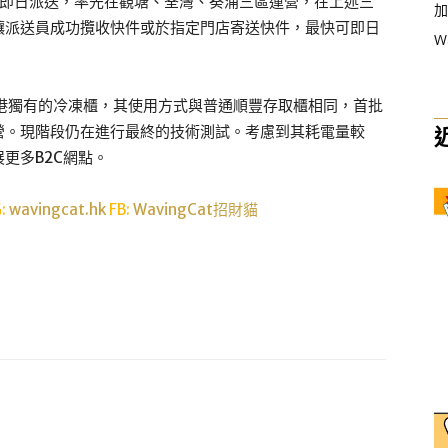
至即日派送，率先在觀塘、荃灣、葵涌三區運營，在上述三
加
前讓派送員成功攬收快件或於指定門店寄送快件，最快可即日
W
香港獨有的冷凍櫃，其使用方式與普通順豐存取櫃相同，首批
營。現階段仍在進行最終的技術測試。考慮到其耗電量較
更多B2C網點。
G:
wavingcat.hk
FB:
WavingCat招財貓