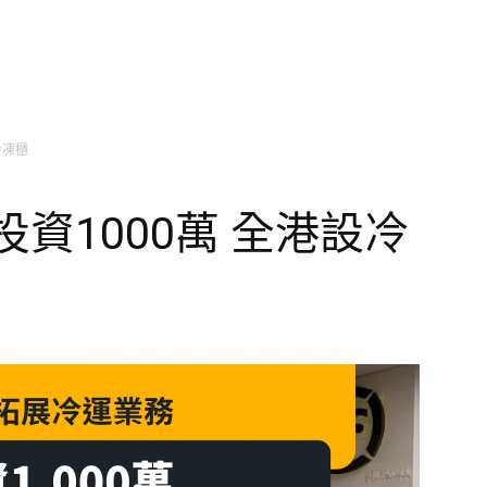
冷凍櫃
資1000萬 全港設冷