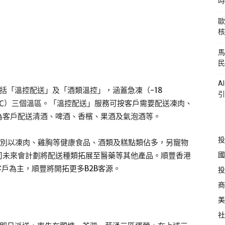
時
歐
核
馬
民
A
括「溫控配送」及「酒類溫控」，涵蓋急凍（-18
引
22℃）三個溫區。「溫控配送」服務可按客戶需要配送凍肉、
為客戶配送清酒、啤酒、香檳、果酒及氣泡酒等。
投
類別以凍肉、雞胸等健康食品、酒類及糕點類佔多，另寵物
國
司未來會計劃將配送種類拓展至醫藥等其他產品。順豐香港
客戶為主，順豐將開拓更多B2B客源。
投
商
美
社