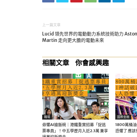
上一篇文章
Lucid 領先世界的電動動力系統技術助力 Asto
Martin 走向更大膽的電動未來
相關文章
你會感興趣
職場
國際金融
毋懼AI搶飯碗｜港鐵重賞招募「捉逃
1800萬桶
票專員」！中五學歷月入近2.3萬 兼享
恐懼了 應
過萬迎新獎金