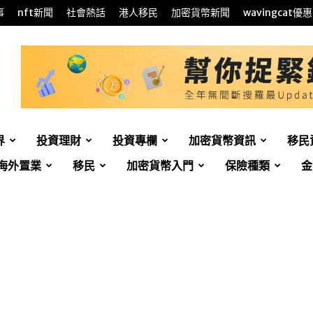
事
nft新聞
社會熱話
港人移民
加密貨幣新聞
wavingcat優惠
界
投資理財
投資專欄
加密貨幣資訊
移民
海外置業
移民
加密貨幣入門
保險種類
金