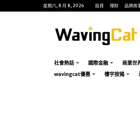
星期六, 8 月 8, 2026
投資
理財
品牌故
WavingCat
招
財
貓
社會熱話
國際金融
商業世
wavingcat優惠
樓宇按揭