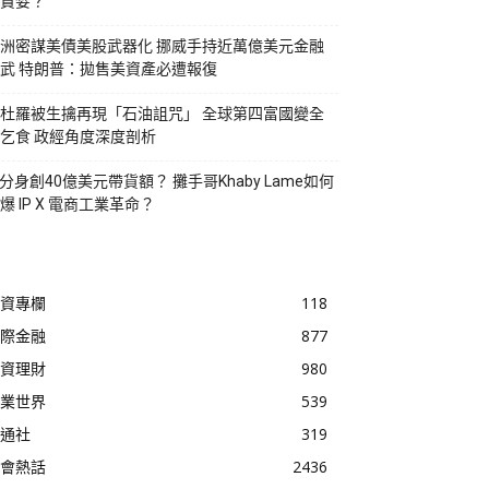
貪婪？
洲密謀美債美股武器化 挪威手持近萬億美元金融
武 特朗普：拋售美資產必遭報復
杜羅被生擒再現「石油詛咒」 全球第四富國變全
乞食 政經角度深度剖析
I分身創40億美元帶貨額？ 攤手哥Khaby Lame如何
爆 IP X 電商工業革命？
資專欄
118
際金融
877
資理財
980
業世界
539
通社
319
會熱話
2436