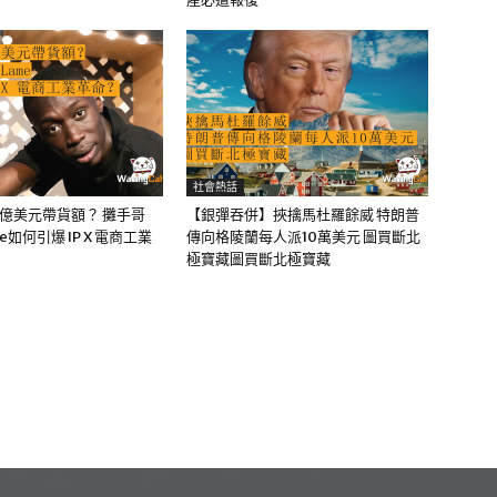
社會熱話
0億美元帶貨額？ 攤手哥
【銀彈吞併】挾擒馬杜羅餘威 特朗普
me如何引爆 IP X 電商工業
傳向格陵蘭每人派10萬美元 圖買斷北
極寶藏圖買斷北極寶藏