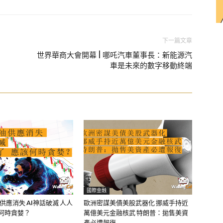
下一篇文章
n
世界華商大會開幕 | 哪吒汽車董事長：新能源汽
車是未來的數字移動終端
國際金融
油供應消失 AI神話破滅 人人
歐洲密謀美債美股武器化 挪威手持近
該何時貪婪？
萬億美元金融核武 特朗普：拋售美資
產必遭報復