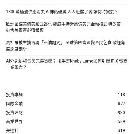
1800萬桶油供應消失 AI神話破滅 人人恐懼了 應該何時貪婪？
歐洲密謀美債美股武器化 挪威手持近萬億美元金融核武 特朗普：
拋售美資產必遭報復
馬杜羅被生擒再現「石油詛咒」 全球第四富國變全民乞食 政經角
度深度剖析
AI分身創40億美元帶貨額？ 攤手哥Khaby Lame如何引爆 IP X 電商
工業革命？
投資專欄
118
國際金融
877
投資理財
980
商業世界
539
美通社
319