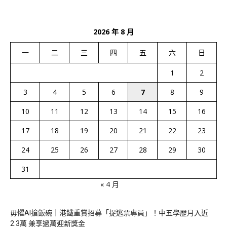
2026 年 8 月
一
二
三
四
五
六
日
1
2
3
4
5
6
7
8
9
10
11
12
13
14
15
16
17
18
19
20
21
22
23
24
25
26
27
28
29
30
31
« 4 月
毋懼AI搶飯碗｜港鐵重賞招募「捉逃票專員」！中五學歷月入近
2.3萬 兼享過萬迎新獎金