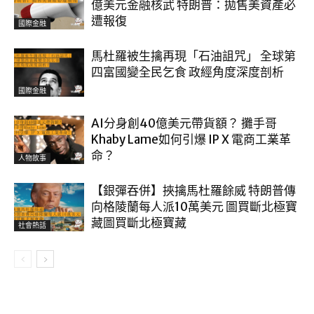
億美元金融核武 特朗普：拋售美資產必
遭報復
國際金融
馬杜羅被生擒再現「石油詛咒」 全球第
四富國變全民乞食 政經角度深度剖析
國際金融
AI分身創40億美元帶貨額？ 攤手哥
Khaby Lame如何引爆 IP X 電商工業革
命？
人物故事
【銀彈吞併】挾擒馬杜羅餘威 特朗普傳
向格陵蘭每人派10萬美元 圖買斷北極寶
藏圖買斷北極寶藏
社會熱話