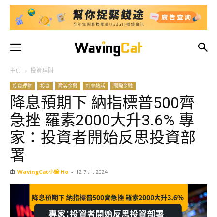
主頁
投資理財
投資理財
投資
歐美金融
社會熱話
國際金融
降息預期下 納指標普500齊
急挫 羅素2000大升3.6% 專
家：投資者開始反思投資部
署
由
WavingCat小編 Ho
-
12 7 月, 2024