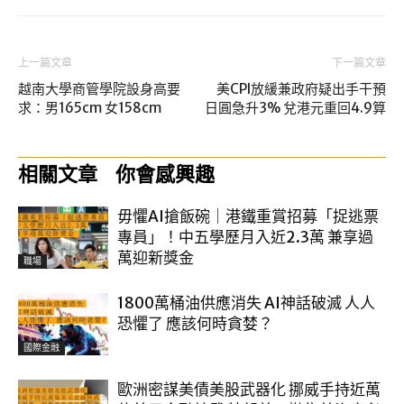
上一篇文章
下一篇文章
越南大學商管學院設身高要
美CPI放緩兼政府疑出手干預
求：男165cm 女158cm
日圓急升3% 兌港元重回4.9算
相關文章
你會感興趣
毋懼AI搶飯碗｜港鐵重賞招募「捉逃票
專員」！中五學歷月入近2.3萬 兼享過
萬迎新獎金
職場
1800萬桶油供應消失 AI神話破滅 人人
恐懼了 應該何時貪婪？
國際金融
歐洲密謀美債美股武器化 挪威手持近萬