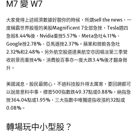
M7 變 W7
大家覺得上述經濟數據好靚你的時候，所謂sell the news，一
度稱霸世界股壇的美股Magnificent 7全部急挫，Tesla週四
急殺8.44%後，Nvidia重挫5.57%、Meta急吐4.11%、
Google挫2.78%、亞馬遜挫2.37%。蘋果和微軟各急吐
2.32%和2.48%。另外航空股道達美航空亦因唱淡第三季營
收前景而重挫4%，消費股百事亦一度大跌3.4%後才翻身微
升。
美國減息，股民最開心，不過科技股升得太厲害，要回調都可
以說是意料中事，標普500指數跌49.37點或0.88%，納指急
挫364.04點或1.95%，三大指數中唯獨道指收漲約32點或
0.08%。
轉場玩中小型股？