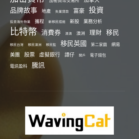
加密貨幣交易所
投資
品牌故事
富豪
地產
失業貸款
攜程
新股
業務分析
投資海外物業
新移民措施
比特幣
消費券
移民
理財
澳洲
滴滴
移民英國
網易
第二家園
移民台灣
移民澳洲
移民監
股票
虛擬銀行
美團
譚仔
電子錢包
開戶
騰訊
電訊盈科