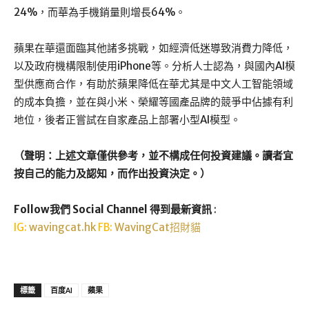
24%，而華為手機銷量則增長64%。
蘋果在華還面臨其他諸多挑戰，如經濟低迷導致消費力降低，
以及政府機構限制使用iPhone等。分析人士認為，與國內AI模
型供應商合作，有助於蘋果降低在華尤其是中文人工智能領域
的成本負擔，並在與小米、榮耀等國產品牌的競爭中佔據有利
地位，後者正嘗試在自家產品上部署小型AI模型。
（聲明：上述文章僅供參考，並不構成任何投資建議。讀者宜
按自己的能力及認知，而作出投資決定。）
Follow我們 Social Channel 得到最新資訊
:
IG:
wavingcat.hk
FB:
WavingCat招財貓
標籤
百度AI
蘋果