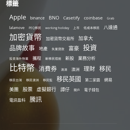
標籤
Apple
BNO
Casetify
coinbase
binance
Grab
八達通
lalamove
PEQ移民
working holiday
上市
低成本移民
加密貨幣
加拿大
加密貨幣交易所
投資
品牌故事
富豪
地產
失業貸款
攜程
新股
業務分析
投資海外物業
新移民措施
比特幣
消費券
移民
理財
澳洲
滴滴
移民英國
網易
第二家園
移民台灣
移民澳洲
移民監
股票
虛擬銀行
美團
譚仔
電子錢包
開戶
騰訊
電訊盈科