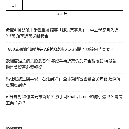
31
« 4 月
毋懼AI搶飯碗｜港鐵重賞招募「捉逃票專員」！中五學歷月入近
2.3萬 兼享過萬迎新獎金
1800萬桶油供應消失 AI神話破滅 人人恐懼了 應該何時貪婪？
歐洲密謀美債美股武器化 挪威手持近萬億美元金融核武 特朗普：
拋售美資產必遭報復
馬杜羅被生擒再現「石油詛咒」 全球第四富國變全民乞食 政經角
度深度剖析
AI分身創40億美元帶貨額？ 攤手哥Khaby Lame如何引爆 IP X 電商
工業革命？
投資專欄
118