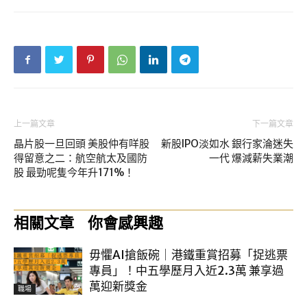
上一篇文章
下一篇文章
晶片股一旦回頭 美股仲有咩股
新股IPO淡如水 銀行家淪迷失
得留意之二：航空航太及國防
一代 爆減薪失業潮
股 最勁呢隻今年升171%！
相關文章
你會感興趣
毋懼AI搶飯碗｜港鐵重賞招募「捉逃票
專員」！中五學歷月入近2.3萬 兼享過
萬迎新獎金
職場