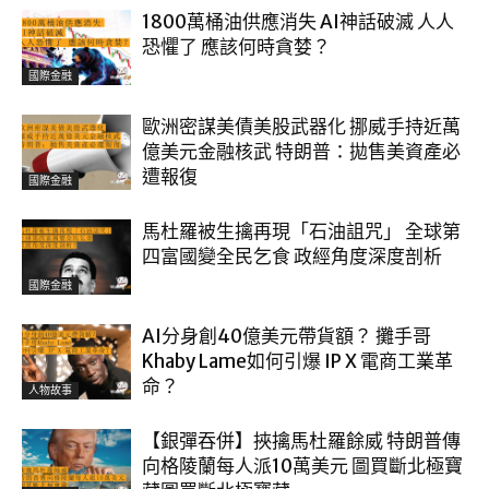
1800萬桶油供應消失 AI神話破滅 人人
恐懼了 應該何時貪婪？
國際金融
歐洲密謀美債美股武器化 挪威手持近萬
億美元金融核武 特朗普：拋售美資產必
遭報復
國際金融
馬杜羅被生擒再現「石油詛咒」 全球第
四富國變全民乞食 政經角度深度剖析
國際金融
AI分身創40億美元帶貨額？ 攤手哥
Khaby Lame如何引爆 IP X 電商工業革
命？
人物故事
【銀彈吞併】挾擒馬杜羅餘威 特朗普傳
向格陵蘭每人派10萬美元 圖買斷北極寶