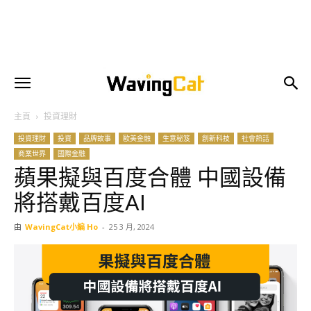
主頁
投資理財
投資理財
投資
品牌故事
歐美金融
生意秘笈
創新科技
社會熱話
商業世界
國際金融
蘋果擬與百度合體 中國設備
將搭戴百度AI
由
WavingCat小編 Ho
-
25 3 月, 2024