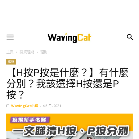
主頁
投資理財
理財
理財
【H按P按是什麼？】有什麼
分別？我該選擇H按還是P
按？
由
WavingCat小編
-
4 8 月, 2021