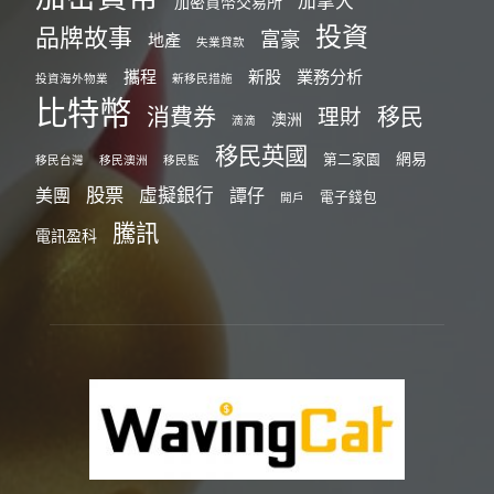
加拿大
加密貨幣交易所
投資
品牌故事
富豪
地產
失業貸款
攜程
新股
業務分析
投資海外物業
新移民措施
比特幣
消費券
移民
理財
澳洲
滴滴
移民英國
網易
第二家園
移民台灣
移民澳洲
移民監
股票
虛擬銀行
美團
譚仔
電子錢包
開戶
騰訊
電訊盈科