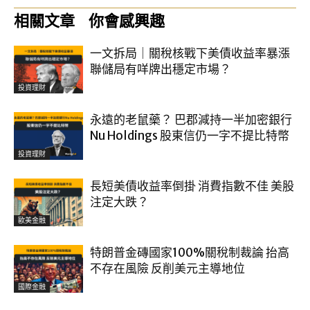
相關文章
你會感興趣
一文拆局｜關稅核戰下美債收益率暴漲
聯儲局有咩牌出穩定市場？
投資理財
永遠的老鼠藥？ 巴郡減持一半加密銀行
Nu Holdings 股東信仍一字不提比特幣
投資理財
長短美債收益率倒掛 消費指數不佳 美股
注定大跌？
歐美金融
特朗普金磚國家100%關稅制裁論 抬高
不存在風險 反削美元主導地位
國際金融