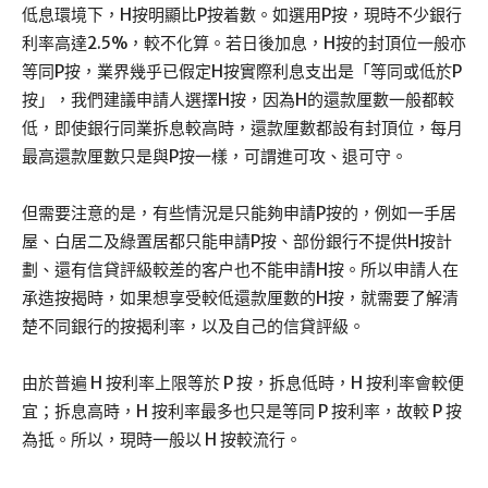
低息環境下，H按明顯比P按着數。如選用P按，現時不少銀行
利率高達2.5%，較不化算。若日後加息，H按的封頂位一般亦
等同P按，業界幾乎已假定H按實際利息支出是「等同或低於P
按」，我們建議申請人選擇H按，因為H的還款厘數一般都較
低，即使銀行同業拆息較高時，還款厘數都設有封頂位，每月
最高還款厘數只是與P按一樣，可謂進可攻、退可守。
但需要注意的是，有些情況是只能夠申請P按的，例如一手居
屋、白居二及綠置居都只能申請P按、部份銀行不提供H按計
劃、還有信貸評級較差的客户也不能申請H按。所以申請人在
承造按揭時，如果想享受較低還款厘數的H按，就需要了解清
楚不同銀行的按揭利率，以及自己的信貸評級。
由於普遍 H 按利率上限等於 P 按，拆息低時，H 按利率會較便
宜；拆息高時，H 按利率最多也只是等同 P 按利率，故較 P 按
為抵。所以，現時一般以 H 按較流行。