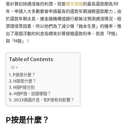
易計算扣除通漲後的利潤，但是
樓宇按揭
的最長還款期為30
年，申請人大多數都會申請最長的還款年期減輕還款壓力；由
於還款年期太長，連金融機構或銀行都無法預測通漲情況、經
濟環境等因素，所以他們為了減少做「蝕本生意」的機率，推
出了兩個浮動的利息指標來計算按揭還款利率，就是「P按」
與「H按」！
Table of Contents
P按是什麼？
H按是什麼？
H按P按分別
H按P按，該選哪個？
2023美國升息，對P按有何影響？
P按是什麼？