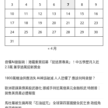
3
4
5
6
7
8
9
10
11
12
13
14
15
16
17
18
19
20
21
22
23
24
25
26
27
28
29
30
31
« 4 月
毋懼AI搶飯碗｜港鐵重賞招募「捉逃票專員」！中五學歷月入近
2.3萬 兼享過萬迎新獎金
1800萬桶油供應消失 AI神話破滅 人人恐懼了 應該何時貪婪？
歐洲密謀美債美股武器化 挪威手持近萬億美元金融核武 特朗普：
拋售美資產必遭報復
馬杜羅被生擒再現「石油詛咒」 全球第四富國變全民乞食 政經角