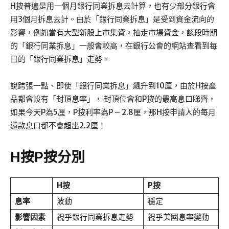
H按普遍是用一個月銀行同業拆息去計算，也有少部分銀行會
用3個月拆息去計。由於「銀行同業拆息」是受到資金流向的
影響，例如當有大型新股上市集資，抽走市場資金，該段時期
的「銀行同業拆息」一般會較高，在銀行公會的網站查看到每
日的「銀行同業拆息」走勢。
說跨張一點、即使「銀行同業拆息」飆升到10厘，由於H按產
品都會設有「封頂息率」， 封頂位會和P按的最高息口睇齊，
如果今天P為5厘，P按利率為P – 2.8厘，那H按申請人的每月
還款息口都不會超出2.2厘！
H按P按
分別
H按
P按
息率
波動
穩定
影響因素
視乎銀行同業拆息走勢
視乎美國息率變動