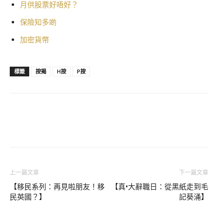
月供股票好唔好？
保險知多啲
加密貨幣
標籤
按揭
H按
P按
上一篇文章
下一篇文章
【移民系列：再見啦朋友！移
【真•大辭職日：從黑紙走到毛
民英國？】
記葵涌】