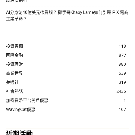
度深度剖析
AI分身創40億美元帶貨額？ 攤手哥Khaby Lame如何引爆 IP X 電商
工業革命？
投資專欄
118
國際金融
877
投資理財
980
商業世界
539
美通社
319
社會熱話
2436
加密貨幣平台開戶優惠
1
WavingCat優惠
107
近期活動