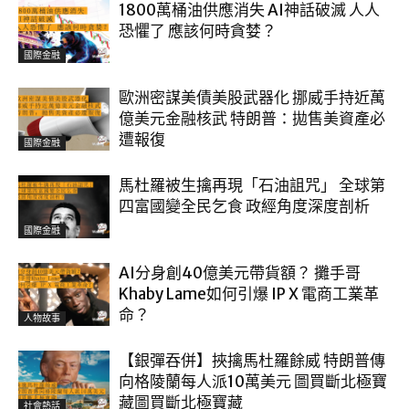
1800萬桶油供應消失 AI神話破滅 人人
恐懼了 應該何時貪婪？
國際金融
歐洲密謀美債美股武器化 挪威手持近萬
億美元金融核武 特朗普：拋售美資產必
遭報復
國際金融
馬杜羅被生擒再現「石油詛咒」 全球第
四富國變全民乞食 政經角度深度剖析
國際金融
AI分身創40億美元帶貨額？ 攤手哥
Khaby Lame如何引爆 IP X 電商工業革
命？
人物故事
【銀彈吞併】挾擒馬杜羅餘威 特朗普傳
向格陵蘭每人派10萬美元 圖買斷北極寶
藏圖買斷北極寶藏
社會熱話