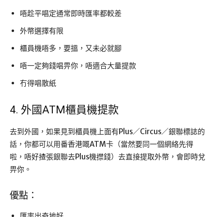
唔趁平唱定通常即時匯率都較差
外幣選擇有限
櫃員機唔多，要搵，又未必就腳
唔一定夠錢唱畀你，唔適合大量提款
冇得唱散紙
4. 外國ATM櫃員機提款
去到外國，如果見到櫃員機上面有Plus／Circus／銀聯標誌的
話，你都可以用番香港嘅ATM卡（當然要同一個網絡先得
啦，唔好揸張銀聯去Plus機㩒錢）去直接提取外幣，會即時兌
畀你。
優點：
匯率出奇地好