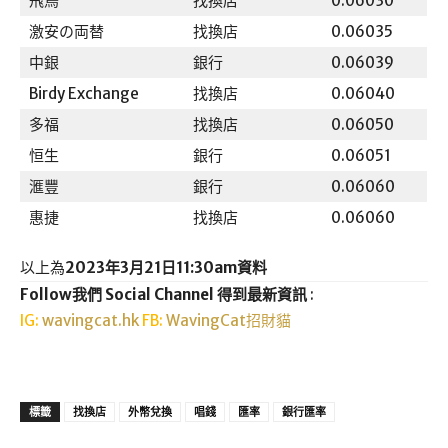
飛鳥
找換店
0.06030
激安の両替
找換店
0.06035
中銀
銀行
0.06039
Birdy Exchange
找換店
0.06040
多福
找換店
0.06050
恒生
銀行
0.06051
滙豐
銀行
0.06060
惠捷
找換店
0.06060
以上為
2023年3月21日11:30am資料
Follow我們 Social Channel 得到最新資訊
:
IG:
wavingcat.hk
FB:
WavingCat招財貓
標籤
找換店
外幣兌換
唱錢
匯率
銀行匯率