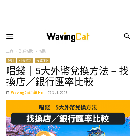
主頁
投資理財
理財
理財
社會熱話
投資理財
唱錢｜5大外幣兌換方法 + 找
換店／銀行匯率比較
由
WavingCat小編 Ho
-
27 3 月, 2023