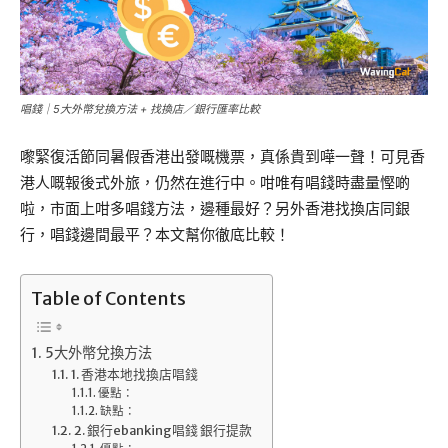
唱錢｜5大外幣兌換方法 + 找換店／銀行匯率比較
嚟緊復活節同暑假香港出發嘅機票，真係貴到嘩一聲！可見香
港人嘅報後式外旅，仍然在進行中。咁唯有唱錢時盡量慳啲
啦，市面上咁多唱錢方法，邊種最好？另外香港找換店同銀
行，唱錢邊間最平？本文幫你徹底比較！
Table of Contents
5大外幣兌換方法
1. 香港本地找換店唱錢
優點：
缺點：
2. 銀行ebanking唱錢 銀行提款