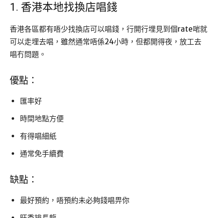
1. 香港本地找換店唱錢
香港各區都有唔少找換店可以唱錢，行開行埋見到個rate啱就
可以走埋去唱，雖然通常唔係24小時，但都開得夜，放工去
唱冇問題。
優點：
匯率好
時間地點方便
有得唱細紙
通常免手續費
缺點：
最好預約，唔預約未必夠錢唱畀你
旺季排長龍