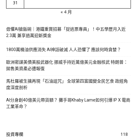
31
« 4 月
毋懼AI搶飯碗｜港鐵重賞招募「捉逃票專員」！中五學歷月入近
2.3萬 兼享過萬迎新獎金
1800萬桶油供應消失 AI神話破滅 人人恐懼了 應該何時貪婪？
歐洲密謀美債美股武器化 挪威手持近萬億美元金融核武 特朗普：
拋售美資產必遭報復
馬杜羅被生擒再現「石油詛咒」 全球第四富國變全民乞食 政經角
度深度剖析
AI分身創40億美元帶貨額？ 攤手哥Khaby Lame如何引爆 IP X 電商
工業革命？
投資專欄
118