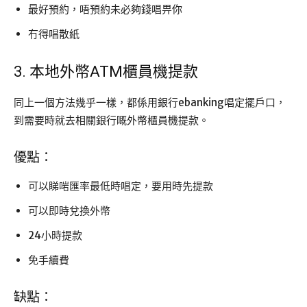
最好預約，唔預約未必夠錢唱畀你
冇得唱散紙
3. 本地外幣ATM櫃員機提款
同上一個方法幾乎一樣，都係用銀行ebanking唱定擺戶口，
到需要時就去相關銀行嘅外幣櫃員機提款。
優點：
可以睇啱匯率最低時唱定，要用時先提款
可以即時兌換外幣
24小時提款
免手續費
缺點：