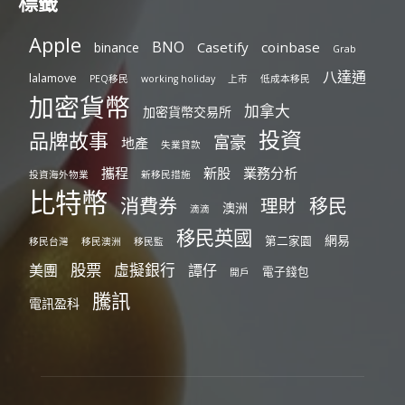
標籤
Apple
BNO
Casetify
coinbase
binance
Grab
八達通
lalamove
PEQ移民
working holiday
上市
低成本移民
加密貨幣
加拿大
加密貨幣交易所
投資
品牌故事
富豪
地產
失業貸款
攜程
新股
業務分析
投資海外物業
新移民措施
比特幣
消費券
移民
理財
澳洲
滴滴
移民英國
網易
第二家園
移民台灣
移民澳洲
移民監
股票
虛擬銀行
美團
譚仔
電子錢包
開戶
騰訊
電訊盈科