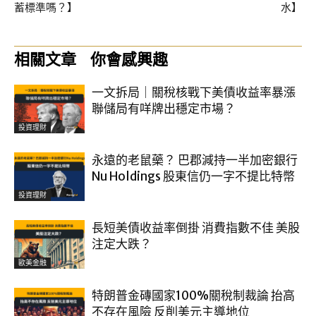
蓄標準嗎？】
水】
相關文章
你會感興趣
一文拆局｜關稅核戰下美債收益率暴漲
聯儲局有咩牌出穩定市場？
投資理財
永遠的老鼠藥？ 巴郡減持一半加密銀行
Nu Holdings 股東信仍一字不提比特幣
投資理財
長短美債收益率倒掛 消費指數不佳 美股
注定大跌？
歐美金融
特朗普金磚國家100%關稅制裁論 抬高
不存在風險 反削美元主導地位