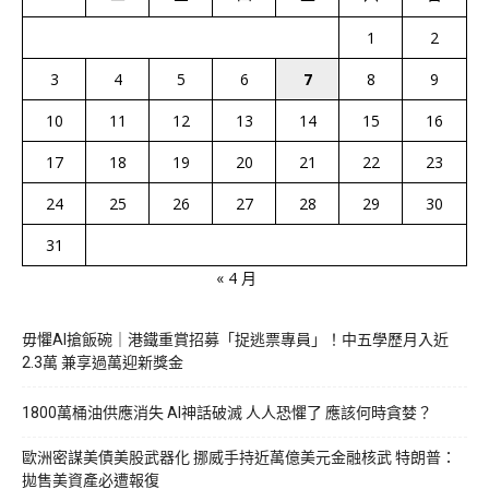
1
2
3
4
5
6
7
8
9
10
11
12
13
14
15
16
17
18
19
20
21
22
23
24
25
26
27
28
29
30
31
« 4 月
毋懼AI搶飯碗｜港鐵重賞招募「捉逃票專員」！中五學歷月入近
2.3萬 兼享過萬迎新獎金
1800萬桶油供應消失 AI神話破滅 人人恐懼了 應該何時貪婪？
歐洲密謀美債美股武器化 挪威手持近萬億美元金融核武 特朗普：
拋售美資產必遭報復