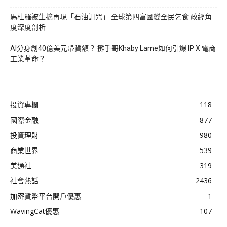
馬杜羅被生擒再現「石油詛咒」 全球第四富國變全民乞食 政經角
度深度剖析
AI分身創40億美元帶貨額？ 攤手哥Khaby Lame如何引爆 IP X 電商
工業革命？
投資專欄
118
國際金融
877
投資理財
980
商業世界
539
美通社
319
社會熱話
2436
加密貨幣平台開戶優惠
1
WavingCat優惠
107