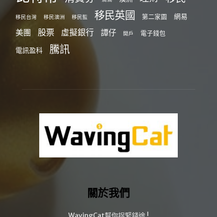
移民英國
網易
第二家園
移民台灣
移民澳洲
移民監
股票
虛擬銀行
美團
譚仔
電子錢包
開戶
騰訊
電訊盈科
關於我們
WavingCat幫你捉緊錢途 !