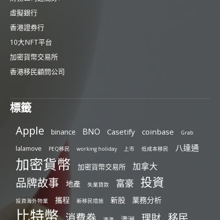
虛擬銀行
香港證券行
10大NFT平台
加密貨幣交易所
香港移民顧問公司
標籤
Apple
BNO
Casetify
coinbase
binance
Grab
八達通
lalamove
PEQ移民
working holiday
上市
低成本移民
加密貨幣
加拿大
加密貨幣交易所
投資
品牌故事
富豪
地產
失業貸款
攜程
新股
業務分析
投資海外物業
新移民措施
比特幣
消費券
移民
理財
澳洲
滴滴