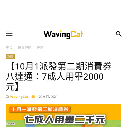
主頁
投資理財
理財
理財
【10月1派發第二期消費券
八達通：7成人用畢2000
元】
由
WavingCat小編
-
29 9 月, 2021