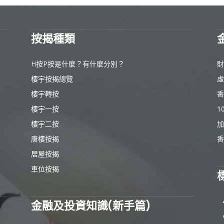
按揭種類
H按P按是什麼？有什麼分別？
財
樓宇按揭總覽
虛
樓宇轉按
香
樓宇一按
1
樓宇二按
加
唐樓按揭
香
居屋按揭
車位按揭
金融及投資知識(新手篇)