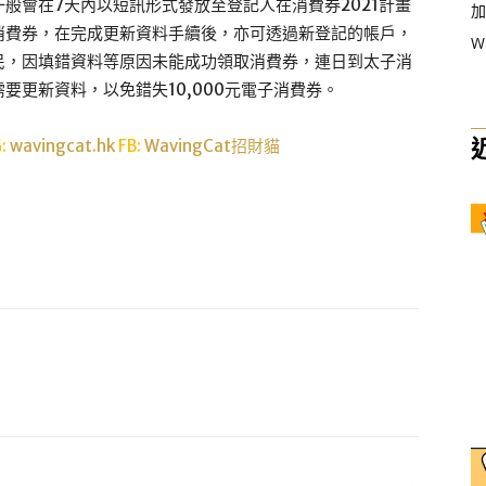
般會在7天內以短訊形式發放至登記人在消費券2021計畫
加
消費券，在完成更新資料手續後，亦可透過新登記的帳戶，
W
民，因填錯資料等原因未能成功領取消費券，連日到太子消
要更新資料，以免錯失10,000元電子消費券。
G:
wavingcat.hk
FB:
WavingCat招財貓