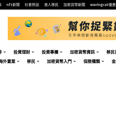
事
nft新聞
社會熱話
港人移民
加密貨幣新聞
wavingcat優惠
界
投資理財
投資專欄
加密貨幣資訊
移民
海外置業
移民
加密貨幣入門
保險種類
金