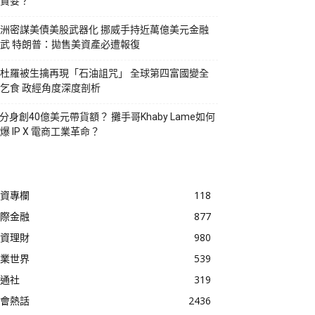
貪婪？
洲密謀美債美股武器化 挪威手持近萬億美元金融
武 特朗普：拋售美資產必遭報復
杜羅被生擒再現「石油詛咒」 全球第四富國變全
乞食 政經角度深度剖析
I分身創40億美元帶貨額？ 攤手哥Khaby Lame如何
爆 IP X 電商工業革命？
資專欄
118
際金融
877
資理財
980
業世界
539
通社
319
會熱話
2436