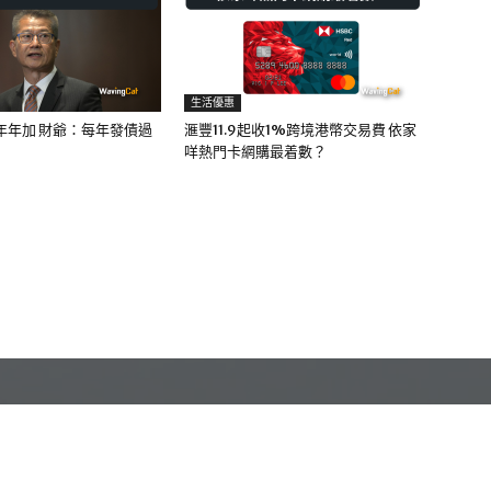
生活優惠
年年加 財爺：每年發債過
滙豐11.9起收1%跨境港幣交易費 依家
咩熱門卡網購最着數？