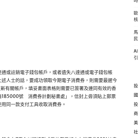
時
歐
核
馬
民
A
引
達通或註銷電子錢包帳戶，或者遺失八達通或電子錢包帳
上述人士的話，要成功領取今期電子消費券，則需要最遲今
投
更新有關帳戶，填妥書面表格則需要已簽署及連同有效的香
國
185000號 消費券計劃秘書處」，信封上毋須貼上郵票
投
使用同一款支付工具收取消費券。
商
美
社