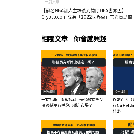
上一篇文章
【冠名NBA湖人主場後到贊助FIFA世界盃】
Crypto.com 成為「2022世界盃」官方贊助商
相關文章
你會感興趣
投資理財
投資理財
一文拆局｜關稅核戰下美債收益率暴
永遠的老鼠
漲 聯儲局有咩牌出穩定市場？
行Nu Hol
特幣