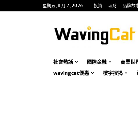
星期五, 8 月 7, 2026
投資
理財
品牌故
WavingCat
招
財
貓
社會熱話
國際金融
商業世
wavingcat優惠
樓宇按揭