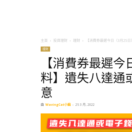
主頁
投資理財
理財
【消費券最遲今日（3月25
理財
【消費券最遲今日
料】遺失八達通
意
由
WavingCat小編
-
25 3 月, 2022