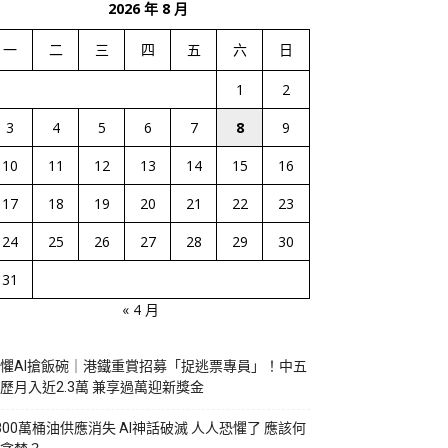
2026 年 8 月
一
二
三
四
五
六
日
1
2
3
4
5
6
7
8
9
10
11
12
13
14
15
16
17
18
19
20
21
22
23
24
25
26
27
28
29
30
31
« 4 月
懼AI搶飯碗｜港鐵重賞招募「捉逃票專員」！中五
歷月入近2.3萬 兼享過萬迎新獎金
800萬桶油供應消失 AI神話破滅 人人恐懼了 應該何