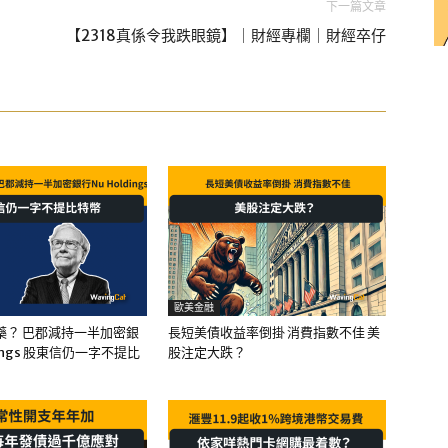
下一篇文章
【2318真係令我跌眼鏡】｜財經專欄｜財經卒仔
歐美金融
藥？ 巴郡減持一半加密銀
長短美債收益率倒掛 消費指數不佳 美
dings 股東信仍一字不提比
股注定大跌？