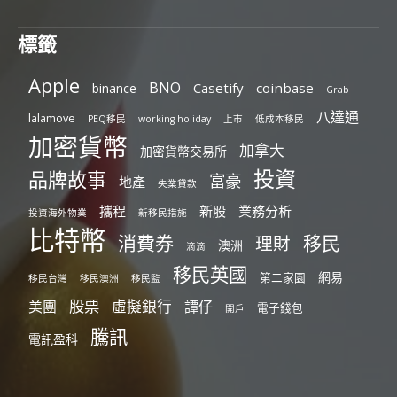
標籤
Apple
BNO
Casetify
coinbase
binance
Grab
八達通
lalamove
PEQ移民
working holiday
上市
低成本移民
加密貨幣
加拿大
加密貨幣交易所
投資
品牌故事
富豪
地產
失業貸款
攜程
新股
業務分析
投資海外物業
新移民措施
比特幣
消費券
移民
理財
澳洲
滴滴
移民英國
網易
第二家園
移民台灣
移民澳洲
移民監
股票
虛擬銀行
美團
譚仔
電子錢包
開戶
騰訊
電訊盈科