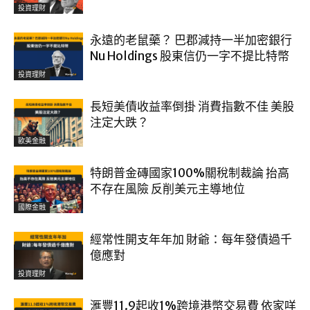
投資理財
永遠的老鼠藥？ 巴郡減持一半加密銀行
Nu Holdings 股東信仍一字不提比特幣
投資理財
長短美債收益率倒掛 消費指數不佳 美股
注定大跌？
歐美金融
特朗普金磚國家100%關稅制裁論 抬高
不存在風險 反削美元主導地位
國際金融
經常性開支年年加 財爺：每年發債過千
億應對
投資理財
滙豐11.9起收1%跨境港幣交易費 依家咩