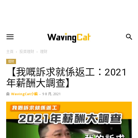
主頁
投資理財
理財
理財
【我嘅訴求就係返工：2021
年薪酬大調查】
由
WavingCat小編
-
9 8 月, 2021