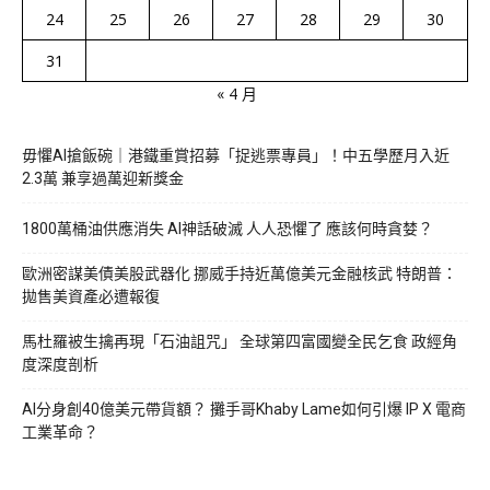
24
25
26
27
28
29
30
31
« 4 月
毋懼AI搶飯碗｜港鐵重賞招募「捉逃票專員」！中五學歷月入近
2.3萬 兼享過萬迎新獎金
1800萬桶油供應消失 AI神話破滅 人人恐懼了 應該何時貪婪？
歐洲密謀美債美股武器化 挪威手持近萬億美元金融核武 特朗普：
拋售美資產必遭報復
馬杜羅被生擒再現「石油詛咒」 全球第四富國變全民乞食 政經角
度深度剖析
AI分身創40億美元帶貨額？ 攤手哥Khaby Lame如何引爆 IP X 電商
工業革命？