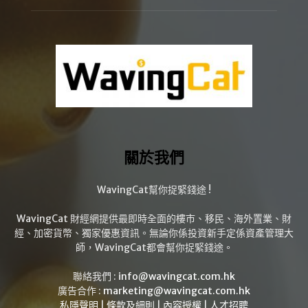
關於我們
WavingCat幫你捉緊錢途 !
WavingCat 財經網提供最即時全面的樓市、移民、海外置業、財
經、加密貨幣、獨家優惠資訊。無論你係投資新手定係資產管理大
師，WavingCat都會幫你捉緊錢途。
聯絡我們 :
info@wavingcat.com.hk
廣告合作 :
marketing@wavingcat.com.hk
私隱聲明
|
條款及細則
|
內容授權
|
人才招聘