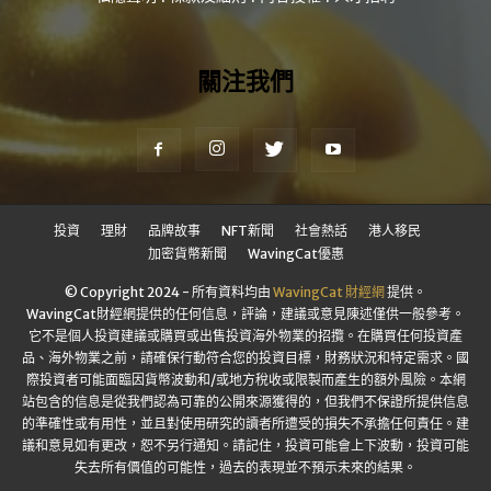
關注我們
投資
理財
品牌故事
NFT新聞
社會熱話
港人移民
加密貨幣新聞
WavingCat優惠
© Copyright 2024 - 所有資料均由
WavingCat 財經網
提供。
WavingCat財經網提供的任何信息，評論，建議或意見陳述僅供一般參考。
它不是個人投資建議或購買或出售投資海外物業的招攬。在購買任何投資產
品、海外物業之前，請確保行動符合您的投資目標，財務狀況和特定需求。國
際投資者可能面臨因貨幣波動和/或地方稅收或限製而產生的額外風險。本網
站包含的信息是從我們認為可靠的公開來源獲得的，但我們不保證所提供信息
的準確性或有用性，並且對使用研究的讀者所遭受的損失不承擔任何責任。建
議和意見如有更改，恕不另行通知。請記住，投資可能會上下波動，投資可能
失去所有價值的可能性，過去的表現並不預示未來的結果。