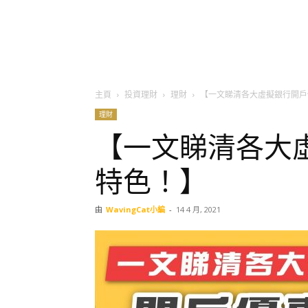
主頁
投資理財
理財
【一文睇清各大虛擬銀行開戶
理財
【一文睇清各大
特色！】
由
WavingCat小編
-
14 4 月, 2021