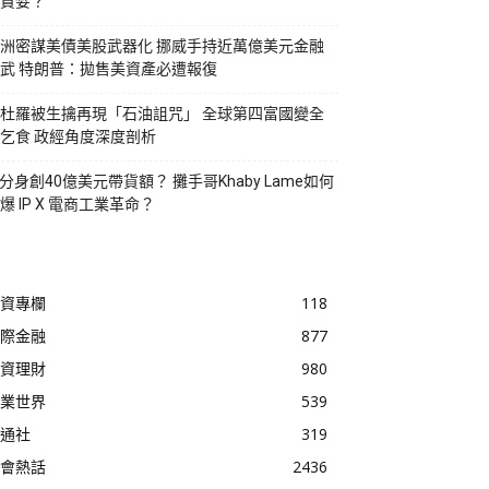
貪婪？
洲密謀美債美股武器化 挪威手持近萬億美元金融
武 特朗普：拋售美資產必遭報復
杜羅被生擒再現「石油詛咒」 全球第四富國變全
乞食 政經角度深度剖析
I分身創40億美元帶貨額？ 攤手哥Khaby Lame如何
爆 IP X 電商工業革命？
資專欄
118
際金融
877
資理財
980
業世界
539
通社
319
會熱話
2436