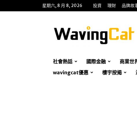
星期六, 8 月 8, 2026
投資
理財
品牌故
WavingCat
招
財
貓
社會熱話
國際金融
商業世
wavingcat優惠
樓宇按揭