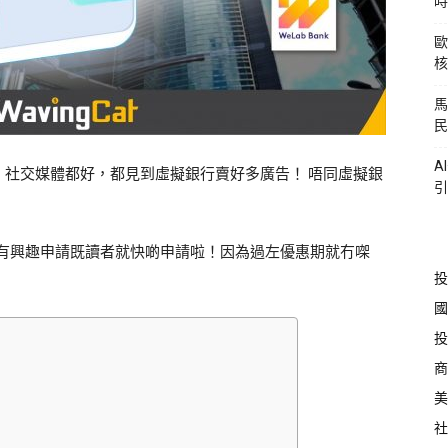
時
歐
核
馬
民
A
社交媒體都好，都見到虛擬銀行賣好多廣告！ 唔同虛擬銀
引
啦！有興趣申請既讀者就快啲申請啦！因為過左優惠期就冇㗎
投
國
投
商
美
社