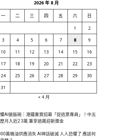
2026 年 8 月
一
二
三
四
五
六
日
1
2
3
4
5
6
7
8
9
10
11
12
13
14
15
16
17
18
19
20
21
22
23
24
25
26
27
28
29
30
31
« 4 月
懼AI搶飯碗｜港鐵重賞招募「捉逃票專員」！中五
歷月入近2.3萬 兼享過萬迎新獎金
800萬桶油供應消失 AI神話破滅 人人恐懼了 應該何