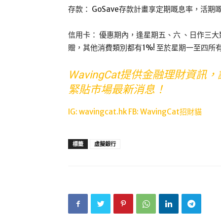
存款： GoSave存款計畫享定期嘅息率，活
信用卡： 優惠期內，逢星期五、六 、日作三
贈，其他消費類別都有1%! 至於星期一至四所
WavingCat提供金融理財資訊，讓你
緊貼市場最新消息！
IG: wavingcat.hk FB: WavingCat招財貓
標籤
虛擬銀行