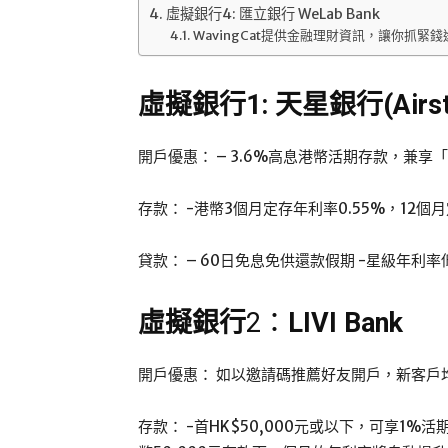
虛擬銀行4: 匯立銀行 WeLab Bank
WavingCat提供金融理財資訊，讓你抓緊錢途 
虛擬銀行1: 天星銀行(Airst
開戶優惠： – 3.6%高息港幣活期存款，兼享
存款： -港幣3個月定存年利率0.55%，12個月
貸款： – 60日免息免供還款假期 -星級年利率低至
虛擬銀行
2：
LIVI Bank
開戶優惠： 如以邀請碼推薦好友開戶，新客戶均
存款： -首HK$50,000元或以下，可享1