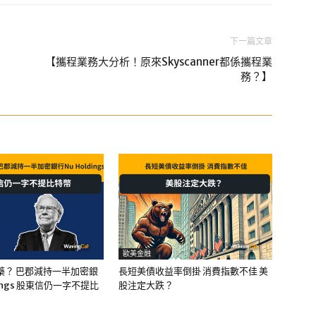
下一篇文章
【攜程業務大分析！原來Skyscanner都係攜程業
務？】
歐美金融
藥？ 巴郡減持一半加密銀
長短美債收益率倒掛 消費指數不佳 美
dings 股東信仍一字不提比
股注定大跌？