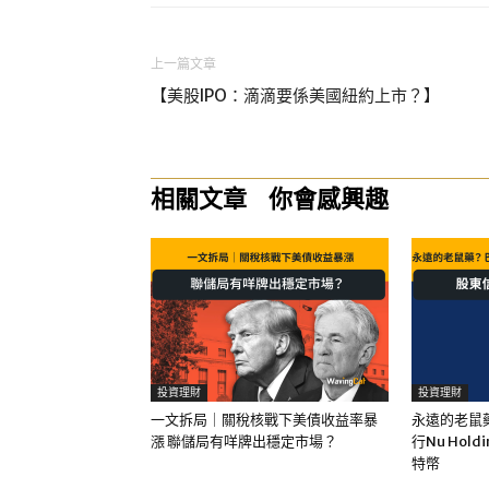
上一篇文章
【美股IPO：滴滴要係美國紐約上市？】
相關文章
你會感興趣
投資理財
投資理財
一文拆局｜關稅核戰下美債收益率暴
永遠的老鼠
漲 聯儲局有咩牌出穩定市場？
行Nu Hol
特幣