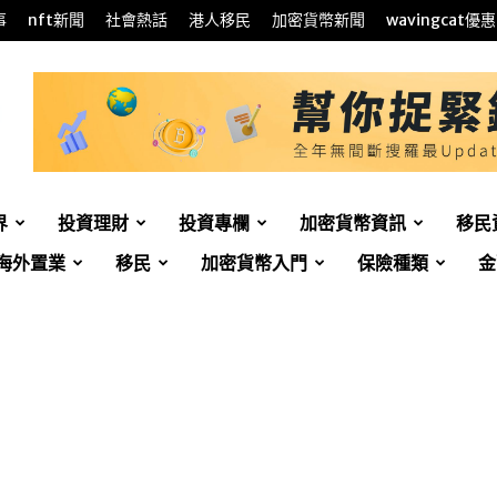
事
nft新聞
社會熱話
港人移民
加密貨幣新聞
wavingcat優惠
界
投資理財
投資專欄
加密貨幣資訊
移民
海外置業
移民
加密貨幣入門
保險種類
金