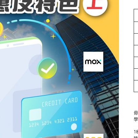
毋
學
1