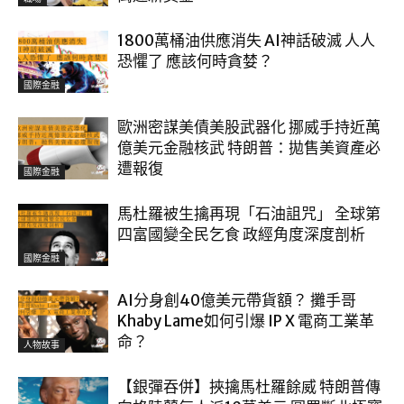
1800萬桶油供應消失 AI神話破滅 人人
恐懼了 應該何時貪婪？
國際金融
歐洲密謀美債美股武器化 挪威手持近萬
億美元金融核武 特朗普：拋售美資產必
遭報復
國際金融
馬杜羅被生擒再現「石油詛咒」 全球第
四富國變全民乞食 政經角度深度剖析
國際金融
AI分身創40億美元帶貨額？ 攤手哥
Khaby Lame如何引爆 IP X 電商工業革
命？
人物故事
【銀彈吞併】挾擒馬杜羅餘威 特朗普傳