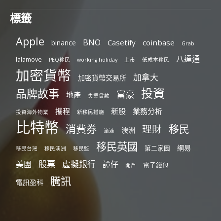
標籤
Apple
BNO
Casetify
coinbase
binance
Grab
八達通
lalamove
PEQ移民
working holiday
上市
低成本移民
加密貨幣
加拿大
加密貨幣交易所
投資
品牌故事
富豪
地產
失業貸款
攜程
新股
業務分析
投資海外物業
新移民措施
比特幣
消費券
移民
理財
澳洲
滴滴
移民英國
網易
第二家園
移民台灣
移民澳洲
移民監
股票
虛擬銀行
美團
譚仔
電子錢包
開戶
騰訊
電訊盈科