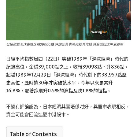
日股超越泡沫高峰企穩39000點 評論認為表現與經濟背馳 資金或回流中港股市
日經平均指數周四（22日）突破1989年「泡沫經濟」時代的
紀錄高位，企穩39,000點之上，收報39098點，升836點，
超越1989年12月29日「泡沫經濟」時代創下的38,957點歷
史高位，歷時逾30年才突破該水平。今年以來更累升
16.8%，顯著跑贏升0.5%的滬指及跌1.8%的恒指。
不過有評論認為，日本經濟其實唔係咁好，與股市表現相反，
資金可能會回流追逐中港股市。
Table of Contents