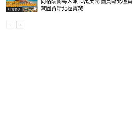
向格陵蘭每人派10萬美元 圖買斷北極寶
藏圖買斷北極寶藏
社會熱話