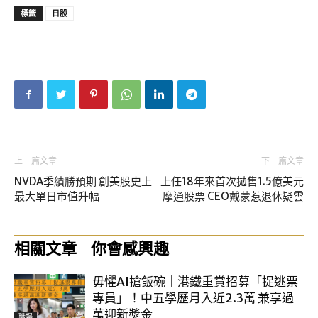
標籤
日股
上一篇文章
下一篇文章
NVDA季績勝預期 創美股史上
上任18年來首次拋售1.5億美元
最大單日市值升幅
摩通股票 CEO戴蒙惹退休疑雲
相關文章
你會感興趣
毋懼AI搶飯碗｜港鐵重賞招募「捉逃票
專員」！中五學歷月入近2.3萬 兼享過
萬迎新獎金
職場