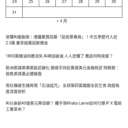
24
25
26
27
28
29
30
31
« 4 月
毋懼AI搶飯碗｜港鐵重賞招募「捉逃票專員」！中五學歷月入近
2.3萬 兼享過萬迎新獎金
1800萬桶油供應消失 AI神話破滅 人人恐懼了 應該何時貪婪？
歐洲密謀美債美股武器化 挪威手持近萬億美元金融核武 特朗普：
拋售美資產必遭報復
馬杜羅被生擒再現「石油詛咒」 全球第四富國變全民乞食 政經角
度深度剖析
AI分身創40億美元帶貨額？ 攤手哥Khaby Lame如何引爆 IP X 電商
工業革命？