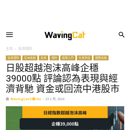
主頁
投資理財
投資理財
亞洲金融
投資
理財
股票入門
社會熱話
國際金融
日股超越泡沫高峰企穩
39000點 評論認為表現與經
濟背馳 資金或回流中港股市
由
WavingCat小編 Ho
-
23 2 月, 2024