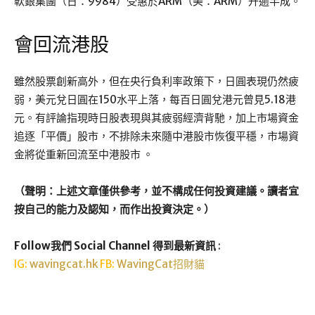
軟銀集團（日：9984）受惠於ARM（美：ARM）升逾半成。
會回流港股
雖然股票創新高外，但在央行負利率政策下，日圓表現仍然疲
弱，美元兌日圓在150水平上落，每百日圓兌港元曾見5.18港
元。有評論指現時日股表現與其疲弱經濟背馳，加上市場資金
追逐「平價」股市，不排除未來隨中港股市恢復平穩，市場資
金將從重新回流至中港股市 。
（聲明：上述文章僅供參考，並不構成任何投資建議。讀者宜
按自己的能力及認知，而作出投資決定。）
Follow我們 Social Channel 得到最新資訊
:
IG:
wavingcat.hk
FB:
WavingCat招財貓