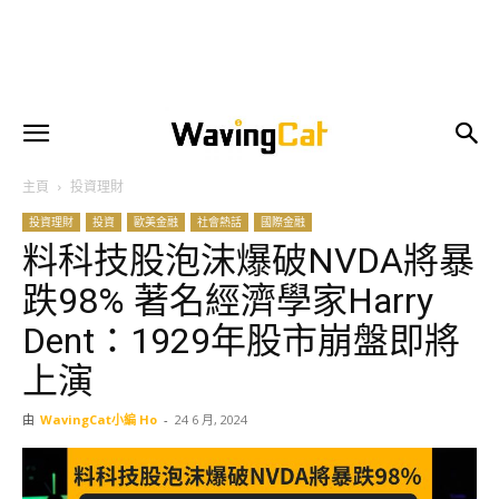
主頁
投資理財
投資理財
投資
歐美金融
社會熱話
國際金融
料科技股泡沫爆破NVDA將暴
跌98% 著名經濟學家Harry
Dent：1929年股市崩盤即將
上演
由
WavingCat小編 Ho
-
24 6 月, 2024