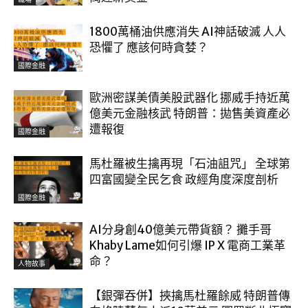
1800萬桶油供應消失 AI神話破滅 人人
恐懼了 應該何時貪婪？
國際金融
歐洲密謀美債美股武器化 挪威手持近萬
億美元金融核武 特朗普：拋售美資產必
遭報復
國際金融
馬杜羅被生擒再現「石油詛咒」 全球第
四富國變全民乞食 政經角度深度剖析
國際金融
AI分身創40億美元帶貨額？ 攤手哥
Khaby Lame如何引爆 IP X 電商工業革
命？
人物故事
【銀彈吞併】挾擒馬杜羅餘威 特朗普傳