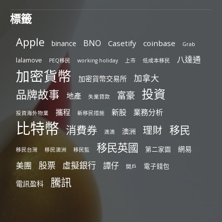
標籤
Apple
BNO
Casetify
coinbase
binance
Grab
八達通
lalamove
PEQ移民
working holiday
上市
低成本移民
加密貨幣
加拿大
加密貨幣交易所
投資
品牌故事
富豪
地產
失業貸款
攜程
新股
業務分析
投資海外物業
新移民措施
比特幣
消費券
移民
理財
澳洲
滴滴
移民英國
網易
第二家園
移民台灣
移民澳洲
移民監
股票
虛擬銀行
美團
譚仔
電子錢包
開戶
騰訊
電訊盈科