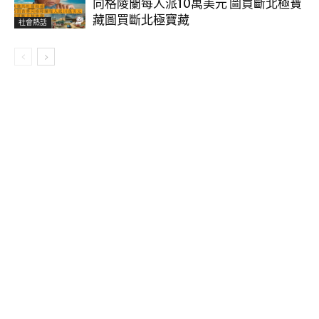
向格陵蘭每人派10萬美元 圖買斷北極寶
藏圖買斷北極寶藏
社會熱話