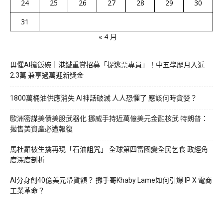
24
25
26
27
28
29
30
31
« 4 月
毋懼AI搶飯碗｜港鐵重賞招募「捉逃票專員」！中五學歷月入近
2.3萬 兼享過萬迎新獎金
1800萬桶油供應消失 AI神話破滅 人人恐懼了 應該何時貪婪？
歐洲密謀美債美股武器化 挪威手持近萬億美元金融核武 特朗普：
拋售美資產必遭報復
馬杜羅被生擒再現「石油詛咒」 全球第四富國變全民乞食 政經角
度深度剖析
AI分身創40億美元帶貨額？ 攤手哥Khaby Lame如何引爆 IP X 電商
工業革命？