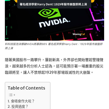
料科技股泡沫爆破NVDA將暴跌98% 著名經濟學家Harry Dent：1929年股市崩盤即
將上演
隨著美國股市一路攀升，屢創新高，外界卻也開始響起警鐘聲
浪。越來越多的分析人士認為，這可能預示著一場嚴重的股災
臨頭將至，讓人不禁想起1929年那場毀滅性的大崩盤。
Table of Contents
會唔會作大咗？
投資過度？