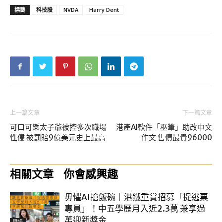
標籤
科技股
NVDA
Harry Dent
上一篇文章
下一篇文章
可口可樂太子爺被控多次職場
港產AI軟件「巫筆」助改中文
性侵 被罰賠9億美元史上最高
作文 售價最貴96000
相關文章
你會感興趣
毋懼AI搶飯碗｜港鐵重賞招募「捉逃票
專員」！中五學歷月入近2.3萬 兼享過
萬迎新獎金
職場