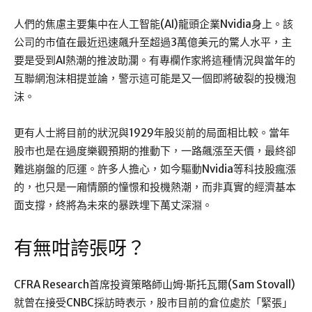
人們的焦慮主要集中在人工智能(AI)龍頭企業Nvidia身上。該
公司的市值在最近迅速飆升至超過3萬億美元的驚人水平，主
要是受到AI熱潮的推波助瀾。有專欄作家將這種情況與當年的
互聯網泡沫相提並論，警示這可能是又一個即將破裂的投機泡
沫。
更有人士將目前的狀況與1929年股災前的局面相比較。當年
股市也是在過度樂觀預期的推動下，一路飆漲至天價，最終卻
難逃崩盤的厄運。許多人擔心，如今驅動Nvidia等科技股瘋漲
的，也只是一廂情願的憧憬和投機熱潮，而非真實的經濟基本
面支撐，終將為未來的暴跌埋下萬丈深淵。
有無咁誇張呀？
CFRA Research首席投資策略師山姆·斯托瓦爾(Sam Stovall)
就曾在接受CNBC採訪時表示，股市目前的倉位處於「緊張」