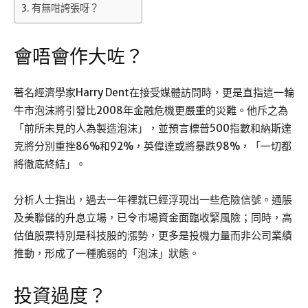
有無咁誇張呀？
會唔會作大咗？
著名經濟學家Harry Dent在接受媒體訪問時，更是直指這一輪
牛市泡沫將引發比2008年金融危機更嚴重的災難。他斥之為
「前所未見的人為製造泡沫」，並預言標普500指數和納斯達
克將分別重挫86%和92%，英偉達或將暴跌98%，「一切都
將徹底終結」。
分析人士指出，過去一年裡就已經浮現出一些危險信號。通脹
及美聯儲的升息立場，已令市場資金面臨收緊風險；同時，高
估值股票特別是科技股的漲勢，更多是投機力量而非公司業績
推動，形成了一種脆弱的「泡沫」狀態。
投資過度？