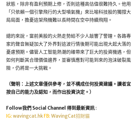
狀態，除非有盈利預期上修，否則這種高估值很難持久。他用
「只依賴一個引擎飛行的大型噴氣機」來比喻科技股的獨撐大
局局面，擔憂這架飛機難以長時間在空中持續飛翔。
總的來說，當前美股的火熱走勢給不少人敲響了警鐘。各路專
家的聲音無疑加大了外界對這波行情後期可能出現大起大落的
憂慮預期。儘管人工智能熱潮的確帶來了巨大的投資機遇，但
如何判斷其合理價值邊界，並審慎應對可能到來的泡沫破裂風
險，仍將是一大挑戰。
（聲明：上述文章僅供參考，並不構成任何投資建議。讀者宜
按自己的能力及認知，而作出投資決定。）
Follow我們 Social Channel 得到最新資訊
:
IG:
wavingcat.hk
FB:
WavingCat招財貓