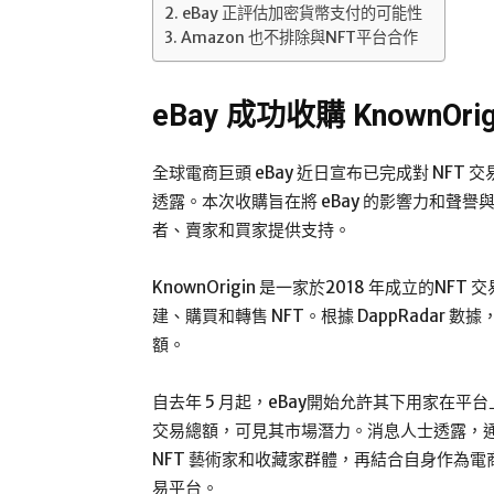
eBay 正評估加密貨幣支付的可能性
Amazon 也不排除與NFT平台合作
eBay 成功收購 KnownOrig
全球電商巨頭 eBay 近日宣布已完成對 NFT 交
透露。本次收購旨在將 eBay 的影響力和聲譽與 K
者、賣家和買家提供支持。
KnownOrigin 是一家於2018 年成立的
建、購買和轉售 NFT。根據 DappRadar 數據
額。
自去年 5 月起，eBay開始允許其下用家在平台上
交易總額，可見其市場潛力。消息人士透露，通過是次
NFT 藝術家和收藏家群體，再結合自身作為電商巨
易平台。