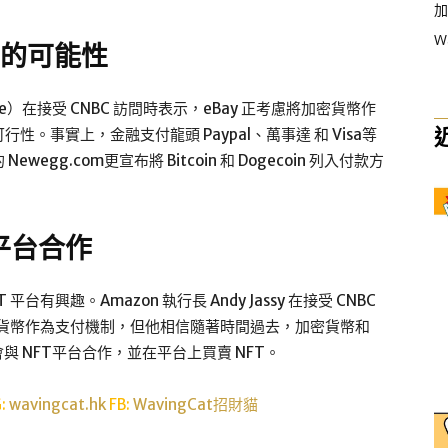
加
W
的可能性
one）在接受 CNBC 訪問時表示，eBay 正考慮將加密貨幣作
。事實上，金融支付龍頭 Paypal、萬事達 和 Visa等
g.com更宣布將 Bitcoin 和 Dogecoin 列入付款方
T平台合作
有興趣。Amazon 執行長 Andy Jassy 在接受 CNBC
加密貨幣作為支付機制，但他相信隨著時間過去，加密貨幣和
與 NFT平台合作，並在平台上買賣 NFT。
G:
wavingcat.hk
FB:
WavingCat招財貓