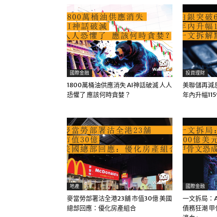
國際金融
投資理財
1800萬桶油供應消失 AI神話破滅 人人
美聯儲再減息
恐懼了 應該何時貪婪？
年內升幅11
地產
國際金融
麥當勞部署沽全港23舖 市值30億 美國
一文拆局：A
總部回應：優化房產組合
債務狂潮 