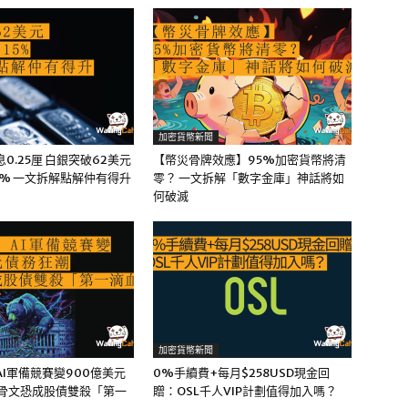
加密貨幣新聞
0.25厘 白銀突破62美元
【幣災骨牌效應】95%加密貨幣將清
5% 一文拆解點解仲有得升
零？ 一文拆解「數字金庫」神話將如
何破滅
加密貨幣新聞
I軍備競賽變900億美元
0%手續費+每月$258USD現金回
甲骨文恐成股債雙殺「第一
贈：OSL千人VIP計劃值得加入嗎？