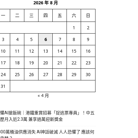
2026 年 8 月
一
二
三
四
五
六
日
1
2
3
4
5
6
7
8
9
10
11
12
13
14
15
16
17
18
19
20
21
22
23
24
25
26
27
28
29
30
31
« 4 月
懼AI搶飯碗｜港鐵重賞招募「捉逃票專員」！中五
歷月入近2.3萬 兼享過萬迎新獎金
800萬桶油供應消失 AI神話破滅 人人恐懼了 應該何