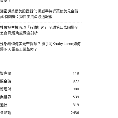
貪婪？
洲密謀美債美股武器化 挪威手持近萬億美元金融
武 特朗普：拋售美資產必遭報復
杜羅被生擒再現「石油詛咒」 全球第四富國變全
乞食 政經角度深度剖析
I分身創40億美元帶貨額？ 攤手哥Khaby Lame如何
爆 IP X 電商工業革命？
資專欄
118
際金融
877
資理財
980
業世界
539
通社
319
會熱話
2436