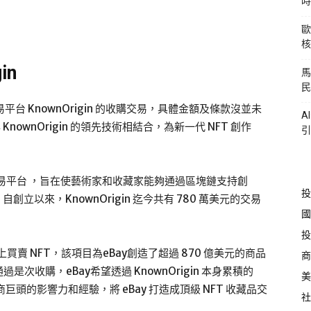
時
歐
核
in
馬
民
易平台 KnownOrigin 的收購交易，具體金額及條款沒並未
A
nownOrigin 的領先技術相結合，為新一代 NFT 創作
引
NFT 交易平台 ，旨在使藝術家和收藏家能夠通過區塊鏈支持創
投
，自創立以來，KnownOrigin 迄今共有 780 萬美元的交易
國
投
買賣 NFT，該項目為eBay創造了超過 870 億美元的商品
商
收購，eBay希望透過 KnownOrigin 本身累積的
美
頭的影響力和經驗，將 eBay 打造成頂級 NFT 收藏品交
社