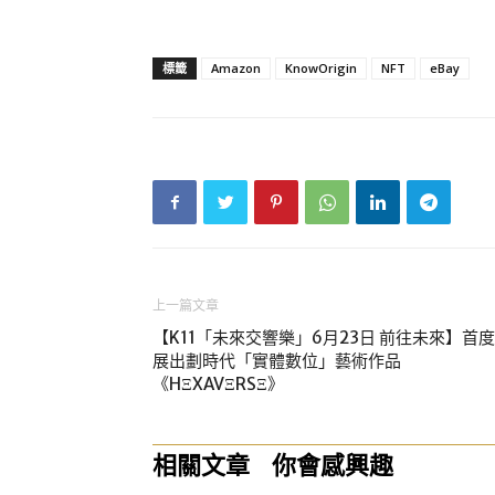
標籤
Amazon
KnowOrigin
NFT
eBay
上一篇文章
【K11「未來交響樂」6月23日 前往未來】首度
展出劃時代「實體數位」藝術作品
《HΞXAVΞRSΞ》
相關文章
你會感興趣