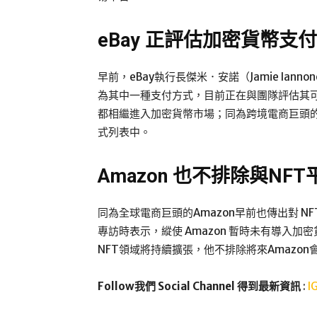
eBay 正
評估
加密貨幣支付
早前，eBay執行長傑米．安諾（Jamie Iann
為其中一種支付方式，目前正在與團隊評估其可行性
都相繼進入加密貨幣市場；同為跨境電商巨頭的 Neweg
式列表中。
Amazon 也不排除與NF
同為全球電商巨頭的Amazon早前也傳出對 NFT 平台
專訪時表示，縱使 Amazon 暫時未有導入
NFT領域將持續擴張，他不排除將來Amazon會
Follow我們 Social Channel 得到最新資訊
:
I