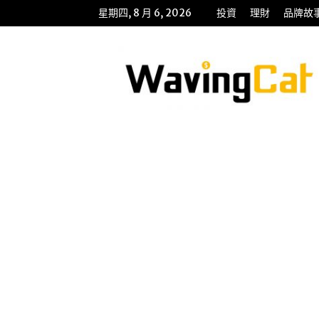
星期四, 8 月 6, 2026
投資
理財
品牌故
WavingCat
招
財
貓