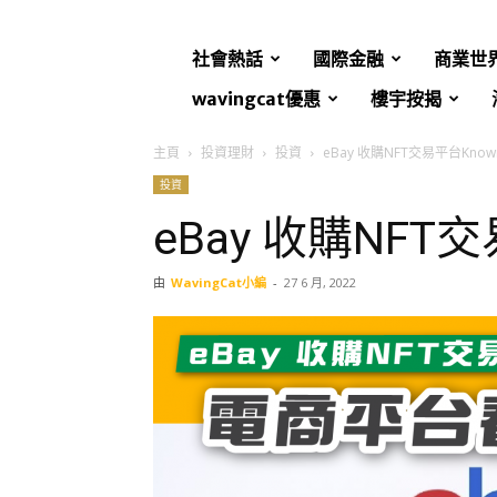
社會熱話
國際金融
商業世
wavingcat優惠
樓宇按揭
主頁
投資理財
投資
eBay 收購NFT交易平台Known
投資
eBay 收購NFT交
由
WavingCat小編
-
27 6 月, 2022