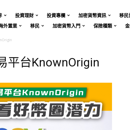
界
投資理財
投資專欄
加密貨幣資訊
移民
海外置業
移民
加密貨幣入門
保險種類
金
Origin
易平台KnownOrigin